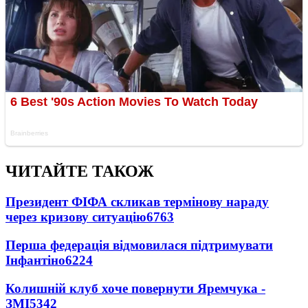
ЧИТАЙТЕ ТАКОЖ
Президент ФІФА скликав термінову нараду
через кризову ситуацію
6763
Перша федерація відмовилася підтримувати
Інфантіно
6224
Колишній клуб хоче повернути Яремчука -
ЗМІ
5342