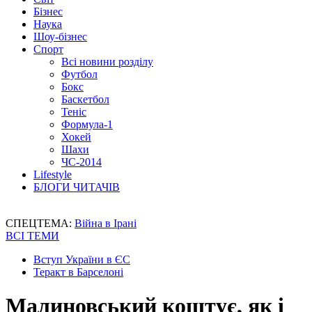
Бізнес
Наука
Шоу-бізнес
Спорт
Всі новини розділу
Футбол
Бокс
Баскетбол
Теніс
Формула-1
Хокей
Шахи
ЧС-2014
Lifestyle
БЛОГИ ЧИТАЧІВ
СПЕЦТЕМА:
Війна в Ірані
ВСІ ТЕМИ
Вступ України в ЄС
Теракт в Барселоні
Малиновський коштує, як і