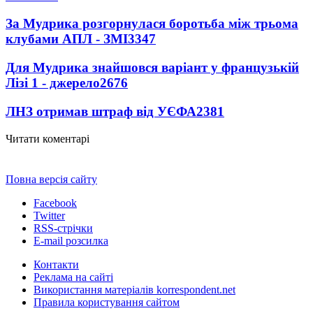
За Мудрика розгорнулася боротьба між трьома
клубами АПЛ - ЗМІ
3347
Для Мудрика знайшовся варіант у французькій
Лізі 1 - джерело
2676
ЛНЗ отримав штраф від УЄФА
2381
Читати коментарі
Повна версія сайту
Facebook
Twitter
RSS-стрічки
E-mail розсилка
Контакти
Реклама на сайті
Використання матеріалів korrespondent.net
Правила користування сайтом