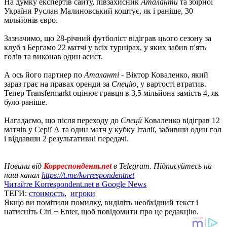
На думку експертів сайту, півзахисник
Аталанти
та збірної
України Руслан Малиновський коштує, як і раніше, 30
мільйонів євро.
Зазначимо, що 28-річний футболіст відіграв цього сезону за
клуб з Бергамо 22 матчі у всіх турнірах, у яких забив п'ять
голів та виконав один асист.
А ось його партнер по
Аталанті
- Віктор Коваленко, який
зараз грає на правах оренди за
Спецію,
у вартості втратив.
Тепер Transfermarkt оцінює гравця в 3,5 мільйона замість 4, як
було раніше.
Нагадаємо, що після переходу до
Спеції
Коваленко відіграв 12
матчів у Серії А та один матч у кубку Італії, забивши один гол
і віддавши 2 результативні передачі.
Новини від
Корреспондент.net
в Telegram. Підписуйтесь на
наш канал
https://t.me/korrespondentnet
Читайте Korrespondent.net в Google News
ТЕГИ:
стоимость
,
игроки
Якщо ви помітили помилку, виділіть необхідний текст і
натисніть Ctrl + Enter, щоб повідомити про це редакцію.