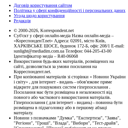
Договір користування сайтом
Політика у сфері конфіденційності і персональних даних
Угода щодо користування
Редакція
© 2000-2026, Korrespondent.net
Суб'єкт у сфері онлайн-медіа Назва онлайн-медіа –
«КореспонденТ.net» Адреса: 02091, місто Київ,
ХАРКІВСЬКЕ ШОСЕ, будинок 172-Б, офіс 208/1 E-mail:
sunlight@mediadim.com.ua
Телефон: 044-205-43-00
Ідентифікатор медіа – R40-06068
Використання будь-яких матеріалів, розміщених на
сайті, дозволяється за умови посилання на
Корреспондент.net.
При копіюванні матеріалів зі сторінки « Новини України
і світу» , для інтернет - видань - обов'язкове пряме
відкрите для пошукових систем гіперпосилання .
Посилання має бути розміщена в незалежності від
повного або часткового використання матеріалів.
Гіперпосилання ( для інтернет - видань) - повинна бути
розміщена в підзаголовку або в першому абзаці
матеріалу.
Новини з позначками "Думка", "Експертиза", "Заява",
"Регіони", "Гроші", "Влада", "Вибори", "Тест-драйв",