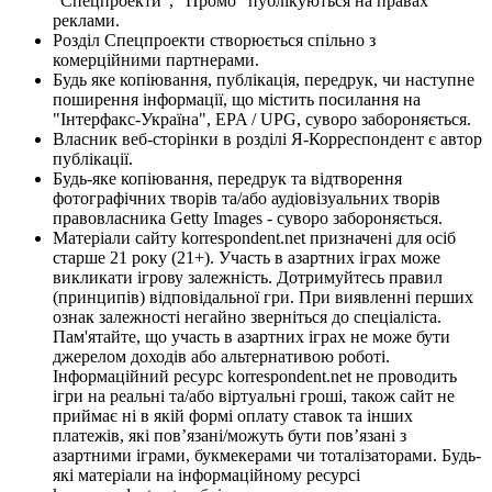
"Спецпроекти", "Промо" публікуються на правах
реклами.
Розділ Спецпроекти створюється спільно з
комерційними партнерами.
Будь яке копіювання, публікація, передрук, чи наступне
поширення інформації, що містить посилання на
"Інтерфакс-Україна", EPA / UPG, суворо забороняється.
Власник веб-сторінки в розділі Я-Корреспондент є автор
публікації.
Будь-яке копіювання, передрук та відтворення
фотографічних творів та/або аудіовізуальних творів
правовласника Getty Images - суворо забороняється.
Матеріали сайту korrespondent.net призначені для осіб
старше 21 року (21+). Участь в азартних іграх може
викликати ігрову залежність. Дотримуйтесь правил
(принципів) відповідальної гри. При виявленні перших
ознак залежності негайно зверніться до спеціаліста.
Пам'ятайте, що участь в азартних іграх не може бути
джерелом доходів або альтернативою роботі.
Інформаційний ресурс korrespondent.net не проводить
ігри на реальні та/або віртуальні гроші, також сайт не
приймає ні в якій формі оплату ставок та інших
платежів, які пов’язані/можуть бути пов’язані з
азартними іграми, букмекерами чи тоталізаторами. Будь-
які матеріали на інформаційному ресурсі