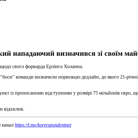
ький нападаючий визначився зі своїм май
 щодо свого форварда Ерлінга Холанна.
 "боси" команди визначили норвежцю дедлайн, до якого 21-річном
пункт із прописаними відступними у розмірі 75 мільйонів євро, 
н відхилив.
ш канал
https://t.me/korrespondentnet