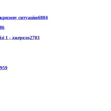
кризову ситуацію
6804
86
і 1 - джерело
2703
959