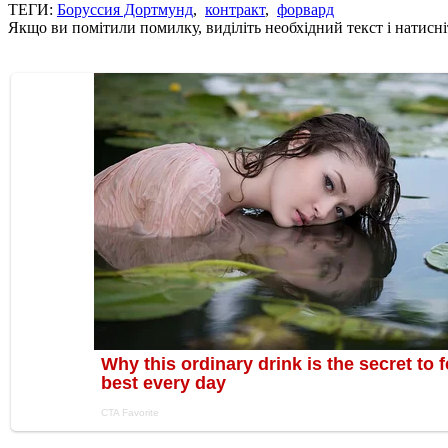
ТЕГИ:
Боруссия Дортмунд
,
контракт
,
форвард
Якщо ви помітили помилку, виділіть необхідний текст і натисніт