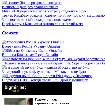
Із сином Зідана розірвали контракт
Матч УПЛ перенесли після обстрілу стадіону в Одесі
Тренер Карабаху розкрив головну причину поразки від Динамо
Зоря посилила свій склад двома новачками
Герой матчу з Карабахом оцінив свій забитий м'яч
Сюжети
Вторгнення Росії в Україну. Онлайн
Війна на Близькому Сході. Онлайн
"Полювати на лучника, а не на стрілу". Як Україні боротись з 
Загадковий звук вибуху налякав Москву: що це було
Підсумки 06.08: Санкції проти РФ і дрон у Лейпцигу