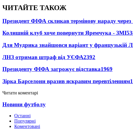
ЧИТАЙТЕ ТАКОЖ
Президент ФІФА скликав термінову нараду через 
Колишній клуб хоче повернути Яремчука - ЗМІ
53
Для Мудрика знайшовся варіант у французькій Ліз
ЛНЗ отримав штраф від УЄФА
2392
Президенту ФІФА загрожує відставка
1969
Зірка Барселони вразив яскравим перевтіленням
1
Читати коментарі
Новини футболу
Останні
Популярні
Коментовані