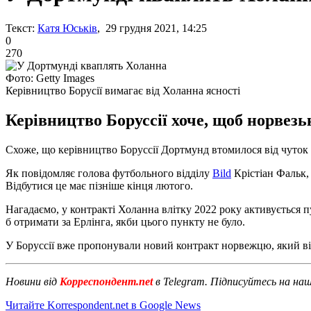
Текст:
Катя Юськів
, 29 грудня 2021, 14:25
0
270
Фото: Getty Images
Керівництво Борусії вимагає від Холанна ясності
Керівництво Боруссії хоче, щоб норвез
Схоже, що керівництво Боруссії Дортмунд втомилося від чуток
Як повідомляє голова футбольного відділу
Bild
Крістіан Фальк,
Відбутися це має пізніше кінця лютого.
Нагадаємо, у контракті Холанна влітку 2022 року активується 
б отримати за Ерлінга, якби цього пункту не було.
У Боруссії вже пропонували новий контракт норвежцю, який ві
Новини від
Корреспондент.net
в Telegram. Підписуйтесь на на
Читайте Korrespondent.net в Google News