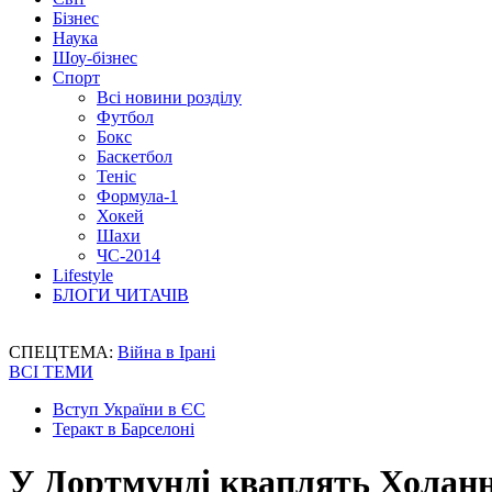
Бізнес
Наука
Шоу-бізнес
Спорт
Всі новини розділу
Футбол
Бокс
Баскетбол
Теніс
Формула-1
Хокей
Шахи
ЧС-2014
Lifestyle
БЛОГИ ЧИТАЧІВ
СПЕЦТЕМА:
Війна в Ірані
ВСІ ТЕМИ
Вступ України в ЄС
Теракт в Барселоні
У Дортмунді кваплять Холан