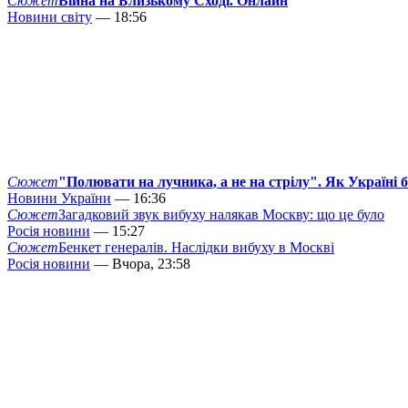
Сюжет
Війна на Близькому Сході. Онлайн
Новини світу
— 18:56
Сюжет
"Полювати на лучника, а не на стрілу". Як Україні 
Новини України
— 16:36
Сюжет
Загадковий звук вибуху налякав Москву: що це було
Росія новини
— 15:27
Сюжет
Бенкет генералів. Наслідки вибуху в Москві
Росія новини
— Вчора, 23:58