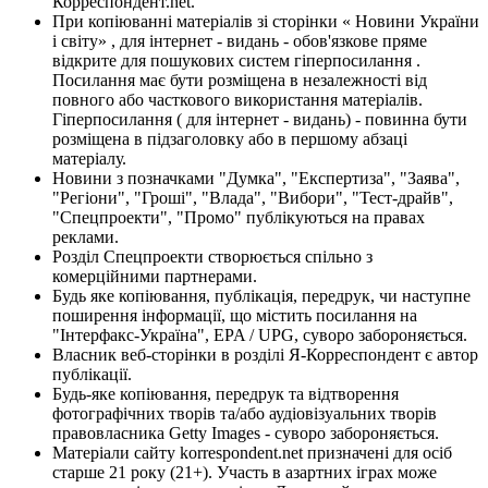
Корреспондент.net.
При копіюванні матеріалів зі сторінки « Новини України
і світу» , для інтернет - видань - обов'язкове пряме
відкрите для пошукових систем гіперпосилання .
Посилання має бути розміщена в незалежності від
повного або часткового використання матеріалів.
Гіперпосилання ( для інтернет - видань) - повинна бути
розміщена в підзаголовку або в першому абзаці
матеріалу.
Новини з позначками "Думка", "Експертиза", "Заява",
"Регіони", "Гроші", "Влада", "Вибори", "Тест-драйв",
"Спецпроекти", "Промо" публікуються на правах
реклами.
Розділ Спецпроекти створюється спільно з
комерційними партнерами.
Будь яке копіювання, публікація, передрук, чи наступне
поширення інформації, що містить посилання на
"Інтерфакс-Україна", EPA / UPG, суворо забороняється.
Власник веб-сторінки в розділі Я-Корреспондент є автор
публікації.
Будь-яке копіювання, передрук та відтворення
фотографічних творів та/або аудіовізуальних творів
правовласника Getty Images - суворо забороняється.
Матеріали сайту korrespondent.net призначені для осіб
старше 21 року (21+). Участь в азартних іграх може