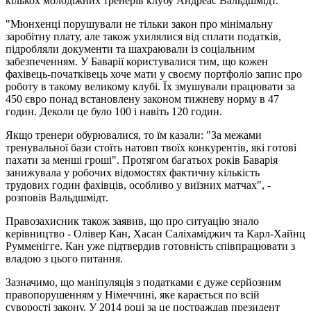
кількох молодіжних тренерів клубу Андреас Вальдшмідт.
"Мюнхенці порушували не тільки закон про мінімальну
заробітну плату, але також ухилялися від сплати податків,
підробляли документи та шахраювали із соціальним
забезпеченням. У Баварії користувалися тим, що кожен
фахівець-початківець хоче мати у своєму портфоліо запис про
роботу в такому великому клубі. Їх змушували працювати за
450 євро понад встановлену законом тижневу норму в 47
годин. Деколи це було 100 і навіть 120 годин.
Якщо тренери обурювалися, то їм казали: "За межами
тренувальної бази стоїть натовп твоїх конкурентів, які готові
пахати за менші гроші". Протягом багатьох років Баварія
занижувала у робочих відомостях фактичну кількість
трудових годин фахівців, особливо у виїзних матчах", -
розповів Вальдшмідт.
Правозахисник також заявив, що про ситуацію знало
керівництво - Олівер Кан, Хасан Саліхаміджич та Карл-Хайнц
Румменігге. Кан уже підтвердив готовність співпрацювати з
владою з цього питання.
Зазначимо, що маніпуляція з податками є дуже серйозним
правопорушенням у Німеччині, яке карається по всій
суворості закону. У 2014 році за це постраждав президент