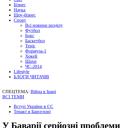
Бізнес
Наука
Шоу-бізнес
Спорт
Всі новини розділу
Футбол
Бокс
Баскетбол
Теніс
Формула-1
Хокей
Шахи
ЧС-2014
Lifestyle
БЛОГИ ЧИТАЧІВ
СПЕЦТЕМА:
Війна в Ірані
ВСІ ТЕМИ
Вступ України в ЄС
Теракт в Барселоні
У Баварії серйозні проблеми