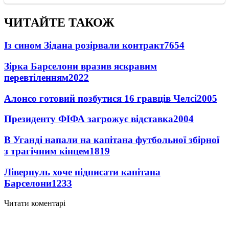
ЧИТАЙТЕ ТАКОЖ
Із сином Зідана розірвали контракт
7654
Зірка Барселони вразив яскравим
перевтіленням
2022
Алонсо готовий позбутися 16 гравців Челсі
2005
Президенту ФІФА загрожує відставка
2004
В Уганді напали на капітана футбольної збірної
з трагічним кінцем
1819
Ліверпуль хоче підписати капітана
Барселони
1233
Читати коментарі