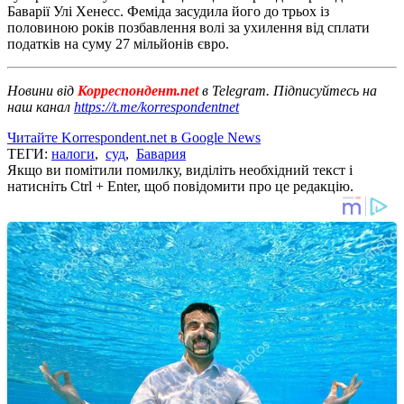
Баварії Улі Хенесс. Феміда засудила його до трьох із
половиною років позбавлення волі за ухилення від сплати
податків на суму 27 мільйонів євро.
Новини від
Корреспондент.net
в Telegram. Підписуйтесь на
наш канал
https://t.me/korrespondentnet
Читайте Korrespondent.net в Google News
ТЕГИ:
налоги
,
суд
,
Бавария
Якщо ви помітили помилку, виділіть необхідний текст і
натисніть Ctrl + Enter, щоб повідомити про це редакцію.