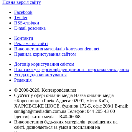
Повна версія сайту
Facebook
Twitter
RSS-стрічки
E-mail розсилка
Контакти
Реклама на сайті
Використання матеріалів korrespondent.net
Правила користування сайтом
Договір користування сайтом
Політика у сфері конфіденційності і персональних даних
Угода щодо користування
Редакція
© 2000-2026, Korrespondent.net
Суб'єкт у сфері онлайн-медіа Назва онлайн-медіа –
«КореспонденТ.net» Адреса: 02091, місто Київ,
ХАРКІВСЬКЕ ШОСЕ, будинок 172-Б, офіс 208/1 E-mail:
sunlight@mediadim.com.ua
Телефон: 044-205-43-00
Ідентифікатор медіа – R40-06068
Використання будь-яких матеріалів, розміщених на
сайті, дозволяється за умови посилання на