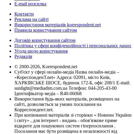
E-mail розсилка
Контакти
Реклама на сайті
Використання матеріалів korrespondent.net
Правила користування сайтом
Договір користування сайтом
Політика у сфері конфіденційності і персональних даних
Угода щодо користування
Редакція
© 2000-2026, Korrespondent.net
Суб'єкт у сфері онлайн-медіа Назва онлайн-медіа –
«КореспонденТ.net» Адреса: 02091, місто Київ,
ХАРКІВСЬКЕ ШОСЕ, будинок 172-Б, офіс 208/1 E-mail:
sunlight@mediadim.com.ua
Телефон: 044-205-43-00
Ідентифікатор медіа – R40-06068
Використання будь-яких матеріалів, розміщених на
сайті, дозволяється за умови посилання на
Корреспондент.net.
При копіюванні матеріалів зі сторінки « Новини України
і світу» , для інтернет - видань - обов'язкове пряме
відкрите для пошукових систем гіперпосилання .
Посилання має бути розміщена в незалежності від