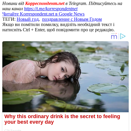
Новини від
Корреспондент.net
в Telegram. Підписуйтесь на
наш канал
https://t.me/korrespondentnet
Читайте Korrespondent.net в Google News
ТЕГИ:
Новый год
,
поздравление с Новым Годом
Якщо ви помітили помилку, виділіть необхідний текст і
натисніть Ctrl + Enter, щоб повідомити про це редакцію.