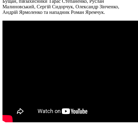
Бущан, півзахисники Тарас Степаненко, Руслан
Малиновський, Сергій Сидорчук, Олександр Зінченко,
Андрій Ярмоленко та нападник Роман Яремчук.