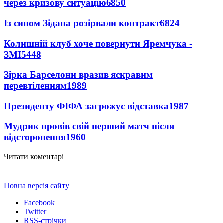
через кризову ситуацію
6850
Із сином Зідана розірвали контракт
6824
Колишній клуб хоче повернути Яремчука -
ЗМІ
5448
Зірка Барселони вразив яскравим
перевтіленням
1989
Президенту ФІФА загрожує відставка
1987
Мудрик провів свій перший матч після
відсторонення
1960
Читати коментарі
Повна версія сайту
Facebook
Twitter
RSS-стрічки