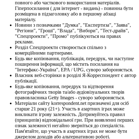
повного або часткового використання матеріалів.
Гіперпосилання ( для інтернет - видань) - повинна бути
розміщена в підзаголовку або в першому абзаці
матеріалу.
Новини з позначками "Думка", "Експертиза", "Заява",
"Регіони", "Гроші", "Влада", "Вибори", "Тест-драйв",
"Спецпроекти", "Промо" публікуються на правах
реклами.
Розділ Спецпроекти створюється спільно з
комерційними партнерами.
Будь яке копіювання, публікація, передрук, чи наступне
поширення інформації, що містить посилання на
"Інтерфакс-Україна", EPA / UPG, суворо забороняється.
Власник веб-сторінки в розділі Я-Корреспондент є автор
публікації.
Будь-яке копіювання, передрук та відтворення
фотографічних творів та/або аудіовізуальних творів
правовласника Getty Images - суворо забороняється.
Матеріали сайту korrespondent.net призначені для осіб
старше 21 року (21+). Участь в азартних іграх може
викликати ігрову залежність. Дотримуйтесь правил
(принципів) відповідальної гри. При виявленні перших
ознак залежності негайно зверніться до спеціаліста.
Пам'ятайте, що участь в азартних іграх не може бути
джерелом доходів або альтернативою роботі.