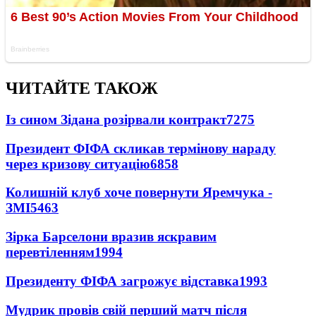
ЧИТАЙТЕ ТАКОЖ
Із сином Зідана розірвали контракт
7275
Президент ФІФА скликав термінову нараду
через кризову ситуацію
6858
Колишній клуб хоче повернути Яремчука -
ЗМІ
5463
Зірка Барселони вразив яскравим
перевтіленням
1994
Президенту ФІФА загрожує відставка
1993
Мудрик провів свій перший матч після