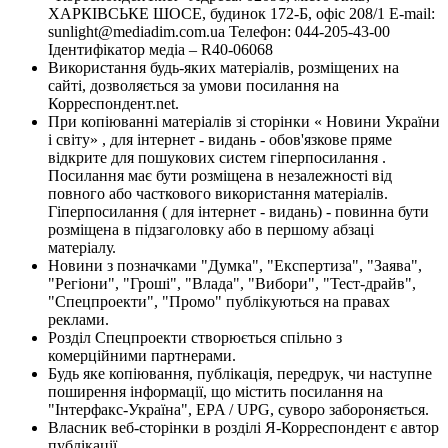
ХАРКІВСЬКЕ ШОСЕ, будинок 172-Б, офіс 208/1 E-mail:
sunlight@mediadim.com.ua
Телефон: 044-205-43-00
Ідентифікатор медіа – R40-06068
Використання будь-яких матеріалів, розміщених на
сайті, дозволяється за умови посилання на
Корреспондент.net.
При копіюванні матеріалів зі сторінки « Новини України
і світу» , для інтернет - видань - обов'язкове пряме
відкрите для пошукових систем гіперпосилання .
Посилання має бути розміщена в незалежності від
повного або часткового використання матеріалів.
Гіперпосилання ( для інтернет - видань) - повинна бути
розміщена в підзаголовку або в першому абзаці
матеріалу.
Новини з позначками "Думка", "Експертиза", "Заява",
"Регіони", "Гроші", "Влада", "Вибори", "Тест-драйв",
"Спецпроекти", "Промо" публікуються на правах
реклами.
Розділ Спецпроекти створюється спільно з
комерційними партнерами.
Будь яке копіювання, публікація, передрук, чи наступне
поширення інформації, що містить посилання на
"Інтерфакс-Україна", EPA / UPG, суворо забороняється.
Власник веб-сторінки в розділі Я-Корреспондент є автор
публікації.