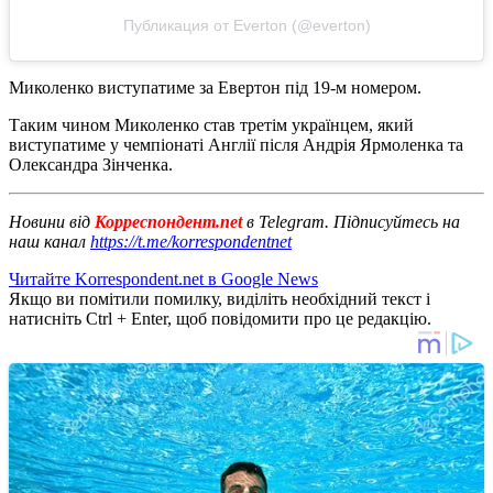
Публикация от Everton (@everton)
Миколенко виступатиме за Евертон під 19-м номером.
Таким чином Миколенко став третім українцем, який
виступатиме у чемпіонаті Англії після Андрія Ярмоленка та
Олександра Зінченка.
Новини від
Корреспондент.net
в Telegram. Підписуйтесь на
наш канал
https://t.me/korrespondentnet
Читайте Korrespondent.net в Google News
Якщо ви помітили помилку, виділіть необхідний текст і
натисніть Ctrl + Enter, щоб повідомити про це редакцію.