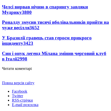
Челсі вирвав нічию в спарингу завдяки
Мудрику
3800
Роналду змусив тисячі вболівальників прийти на
чуже весілля
3652
У Бразилії гравець став героєм прикрого
інциденту
3423
Син і онук легенд Мілана змінив черговий клуб
в Італії
2998
Читати коментарі
Повна версія сайту
Facebook
Twitter
RSS-стрічки
E-mail розсилка