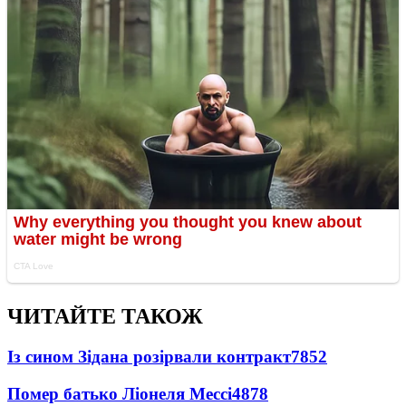
ЧИТАЙТЕ ТАКОЖ
Із сином Зідана розірвали контракт
7852
Помер батько Ліонеля Мессі
4878