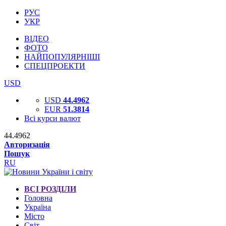
РУС
УКР
ВІДЕО
ФОТО
НАЙПОПУЛЯРНІШІ
СПЕЦПРОЕКТИ
USD
USD
44.4962
EUR
51.3814
Всі курси валют
44.4962
Авторизація
Пошук
RU
ВСІ РОЗДІЛИ
Головна
Україна
Місто
Світ