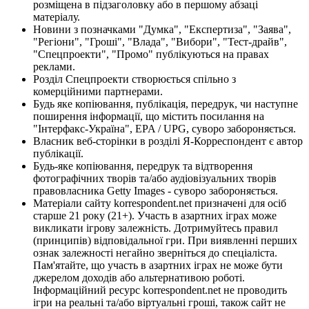
розміщена в підзаголовку або в першому абзаці
матеріалу.
Новини з позначками "Думка", "Експертиза", "Заява",
"Регіони", "Гроші", "Влада", "Вибори", "Тест-драйв",
"Спецпроекти", "Промо" публікуються на правах
реклами.
Розділ Спецпроекти створюється спільно з
комерційними партнерами.
Будь яке копіювання, публікація, передрук, чи наступне
поширення інформації, що містить посилання на
"Інтерфакс-Україна", EPA / UPG, суворо забороняється.
Власник веб-сторінки в розділі Я-Корреспондент є автор
публікації.
Будь-яке копіювання, передрук та відтворення
фотографічних творів та/або аудіовізуальних творів
правовласника Getty Images - суворо забороняється.
Матеріали сайту korrespondent.net призначені для осіб
старше 21 року (21+). Участь в азартних іграх може
викликати ігрову залежність. Дотримуйтесь правил
(принципів) відповідальної гри. При виявленні перших
ознак залежності негайно зверніться до спеціаліста.
Пам'ятайте, що участь в азартних іграх не може бути
джерелом доходів або альтернативою роботі.
Інформаційний ресурс korrespondent.net не проводить
ігри на реальні та/або віртуальні гроші, також сайт не