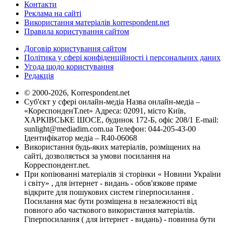
Контакти
Реклама на сайті
Використання матеріалів korrespondent.net
Правила користування сайтом
Договір користування сайтом
Політика у сфері конфіденційності і персональних даних
Угода щодо користування
Редакція
© 2000-2026, Korrespondent.net
Суб'єкт у сфері онлайн-медіа Назва онлайн-медіа –
«КореспонденТ.net» Адреса: 02091, місто Київ,
ХАРКІВСЬКЕ ШОСЕ, будинок 172-Б, офіс 208/1 E-mail:
sunlight@mediadim.com.ua
Телефон: 044-205-43-00
Ідентифікатор медіа – R40-06068
Використання будь-яких матеріалів, розміщених на
сайті, дозволяється за умови посилання на
Корреспондент.net.
При копіюванні матеріалів зі сторінки « Новини України
і світу» , для інтернет - видань - обов'язкове пряме
відкрите для пошукових систем гіперпосилання .
Посилання має бути розміщена в незалежності від
повного або часткового використання матеріалів.
Гіперпосилання ( для інтернет - видань) - повинна бути