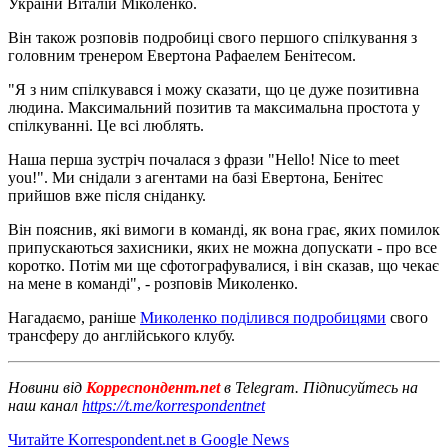
України Віталій Міколенко.
Він також розповів подробиці свого першого спілкування з
головним тренером Евертона Рафаелем Бенітесом.
"Я з ним спілкувався і можу сказати, що це дуже позитивна
людина. Максимальний позитив та максимальна простота у
спілкуванні. Це всі люблять.
Наша перша зустріч почалася з фрази "Hello! Nice to meet
you!". Ми снідали з агентами на базі Евертона, Бенітес
прийшов вже після сніданку.
Він пояснив, які вимоги в команді, як вона грає, яких помилок
припускаються захисники, яких не можна допускати - про все
коротко. Потім ми ще сфотографувалися, і він сказав, що чекає
на мене в команді", - розповів Миколенко.
Нагадаємо, раніше
Миколенко поділився подробицями
свого
трансферу до англійського клубу.
Новини від
Корреспондент.net
в Telegram. Підписуйтесь на
наш канал
https://t.me/korrespondentnet
Читайте Korrespondent.net в Google News