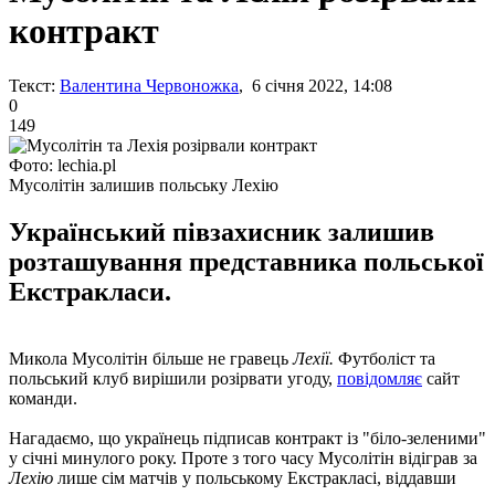
контракт
Текст:
Валентина Червоножка
, 6 січня 2022, 14:08
0
149
Фото: lechia.pl
Мусолітін залишив польську Лехію
Український півзахисник залишив
розташування представника польської
Екстракласи.
Микола Мусолітін більше не гравець
Лехії.
Футболіст та
польський клуб вирішили розірвати угоду,
повідомляє
сайт
команди.
Нагадаємо, що українець підписав контракт із "біло-зеленими"
у січні минулого року. Проте з того часу Мусолітін відіграв за
Лехію
лише сім матчів у польському Екстракласі, віддавши