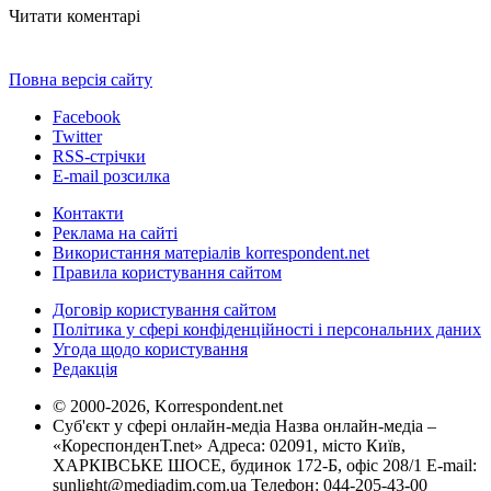
Читати коментарі
Повна версія сайту
Facebook
Twitter
RSS-стрічки
E-mail розсилка
Контакти
Реклама на сайті
Використання матеріалів korrespondent.net
Правила користування сайтом
Договір користування сайтом
Політика у сфері конфіденційності і персональних даних
Угода щодо користування
Редакція
© 2000-2026, Korrespondent.net
Суб'єкт у сфері онлайн-медіа Назва онлайн-медіа –
«КореспонденТ.net» Адреса: 02091, місто Київ,
ХАРКІВСЬКЕ ШОСЕ, будинок 172-Б, офіс 208/1 E-mail:
sunlight@mediadim.com.ua
Телефон: 044-205-43-00