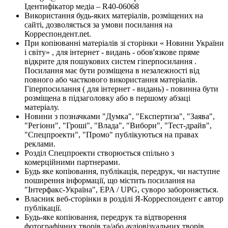
Ідентифікатор медіа – R40-06068
Використання будь-яких матеріалів, розміщених на
сайті, дозволяється за умови посилання на
Корреспондент.net.
При копіюванні матеріалів зі сторінки « Новини України
і світу» , для інтернет - видань - обов'язкове пряме
відкрите для пошукових систем гіперпосилання .
Посилання має бути розміщена в незалежності від
повного або часткового використання матеріалів.
Гіперпосилання ( для інтернет - видань) - повинна бути
розміщена в підзаголовку або в першому абзаці
матеріалу.
Новини з позначками "Думка", "Експертиза", "Заява",
"Регіони", "Гроші", "Влада", "Вибори", "Тест-драйв",
"Спецпроекти", "Промо" публікуються на правах
реклами.
Розділ Спецпроекти створюється спільно з
комерційними партнерами.
Будь яке копіювання, публікація, передрук, чи наступне
поширення інформації, що містить посилання на
"Інтерфакс-Україна", EPA / UPG, суворо забороняється.
Власник веб-сторінки в розділі Я-Корреспондент є автор
публікації.
Будь-яке копіювання, передрук та відтворення
фотографічних творів та/або аудіовізуальних творів