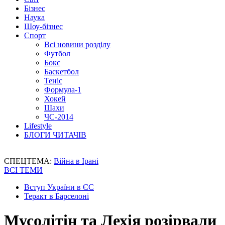
Бізнес
Наука
Шоу-бізнес
Спорт
Всі новини розділу
Футбол
Бокс
Баскетбол
Теніс
Формула-1
Хокей
Шахи
ЧС-2014
Lifestyle
БЛОГИ ЧИТАЧІВ
СПЕЦТЕМА:
Війна в Ірані
ВСІ ТЕМИ
Вступ України в ЄС
Теракт в Барселоні
Мусолітін та Лехія розірвали