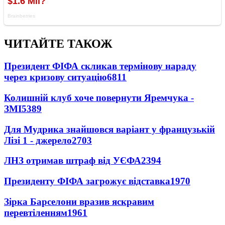
ЧИТАЙТЕ ТАКОЖ
Президент ФІФА скликав термінову нараду
через кризову ситуацію
6811
Колишній клуб хоче повернути Яремчука -
ЗМІ
5389
Для Мудрика знайшовся варіант у французькій
Лізі 1 - джерело
2703
ЛНЗ отримав штраф від УЄФА
2394
Президенту ФІФА загрожує відставка
1970
Зірка Барселони вразив яскравим
перевтіленням
1961