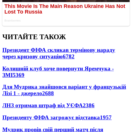
ЧИТАЙТЕ ТАКОЖ
Президент ФІФА скликав термінову нараду
через кризову ситуацію
6782
Колишній клуб хоче повернути Яремчука -
ЗМІ
5369
Для Мудрика знайшовся варіант у французькій
Лізі 1 - джерело
2688
ЛНЗ отримав штраф від УЄФА
2386
Президенту ФІФА загрожує відставка
1957
Мудрик провів свій перший матч після