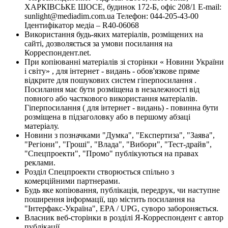
ХАРКІВСЬКЕ ШОСЕ, будинок 172-Б, офіс 208/1 E-mail:
sunlight@mediadim.com.ua
Телефон: 044-205-43-00
Ідентифікатор медіа – R40-06068
Використання будь-яких матеріалів, розміщених на
сайті, дозволяється за умови посилання на
Корреспондент.net.
При копіюванні матеріалів зі сторінки « Новини України
і світу» , для інтернет - видань - обов'язкове пряме
відкрите для пошукових систем гіперпосилання .
Посилання має бути розміщена в незалежності від
повного або часткового використання матеріалів.
Гіперпосилання ( для інтернет - видань) - повинна бути
розміщена в підзаголовку або в першому абзаці
матеріалу.
Новини з позначками "Думка", "Експертиза", "Заява",
"Регіони", "Гроші", "Влада", "Вибори", "Тест-драйв",
"Спецпроекти", "Промо" публікуються на правах
реклами.
Розділ Спецпроекти створюється спільно з
комерційними партнерами.
Будь яке копіювання, публікація, передрук, чи наступне
поширення інформації, що містить посилання на
"Інтерфакс-Україна", EPA / UPG, суворо забороняється.
Власник веб-сторінки в розділі Я-Корреспондент є автор
публікації.