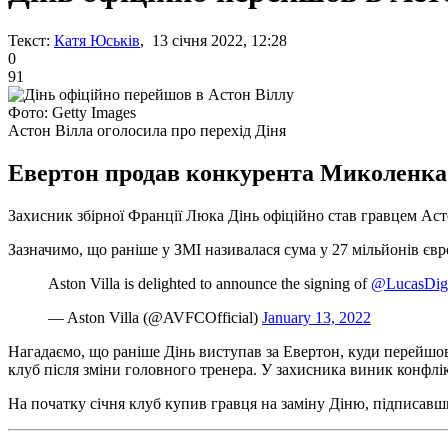
Текст:
Катя Юськів
, 13 січня 2022, 12:28
0
91
Фото: Getty Images
Астон Вілла оголосила про перехід Діня
Евертон продав конкурента Миколенка с
Захисник збірної Франції Люка Дінь офіційно став гравцем Аст
Зазначимо, що раніше у ЗМІ називалася сума у ​​27 мільйонів євр
Aston Villa is delighted to announce the signing of
@LucasDig
— Aston Villa (@AVFCOfficial)
January 13, 2022
Нагадаємо, що раніше Дінь виступав за Евертон, куди перейшов в
клуб після зміни головного тренера. У захисника виник конфлі
На початку січня клуб купив гравця на заміну Діню, підписавш