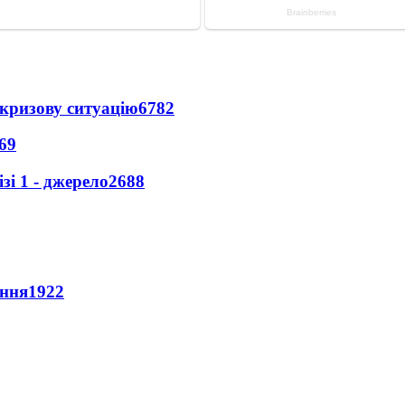
кризову ситуацію
6782
69
і 1 - джерело
2688
ення
1922