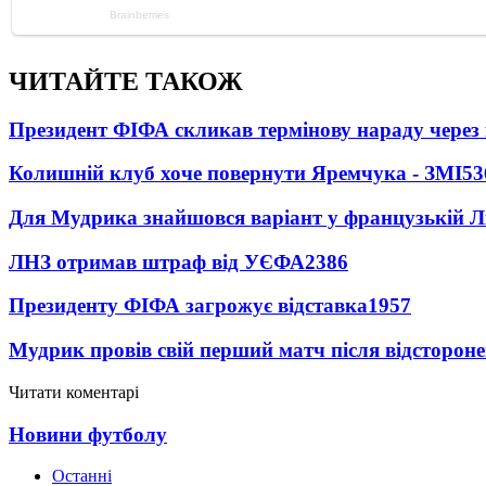
ЧИТАЙТЕ ТАКОЖ
Президент ФІФА скликав термінову нараду через 
Колишній клуб хоче повернути Яремчука - ЗМІ
53
Для Мудрика знайшовся варіант у французькій Ліз
ЛНЗ отримав штраф від УЄФА
2386
Президенту ФІФА загрожує відставка
1957
Мудрик провів свій перший матч після відсторон
Читати коментарі
Новини футболу
Останні