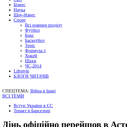
Бізнес
Наука
Шоу-бізнес
Спорт
Всі новини розділу
Футбол
Бокс
Баскетбол
Теніс
Формула-1
Хокей
Шахи
ЧС-2014
Lifestyle
БЛОГИ ЧИТАЧІВ
СПЕЦТЕМА:
Війна в Ірані
ВСІ ТЕМИ
Вступ України в ЄС
Теракт в Барселоні
Дінь офіційно перейшов в Аст