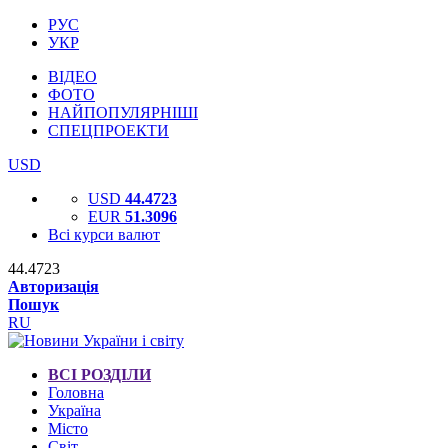
РУС
УКР
ВІДЕО
ФОТО
НАЙПОПУЛЯРНІШІ
СПЕЦПРОЕКТИ
USD
USD
44.4723
EUR
51.3096
Всі курси валют
44.4723
Авторизація
Пошук
RU
ВСІ РОЗДІЛИ
Головна
Україна
Місто
Світ