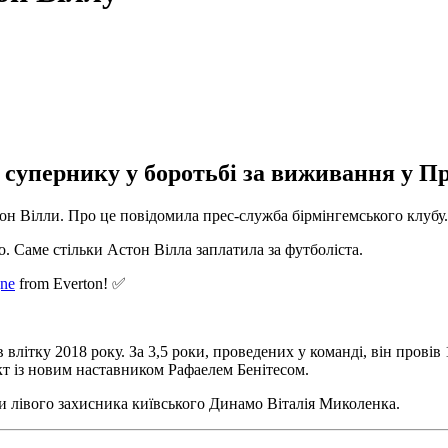
упернику у боротьбі за виживання у Пре
он Вілли. Про це повідомила прес-служба бірмінгемського клубу.
о. Саме стільки Астон Вілла заплатила за футболіста.
ne
from Everton! ✅
літку 2018 року. За 3,5 роки, проведених у команді, він провів 
кт із новим наставником Рафаелем Бенітесом.
и лівого захисника київського Динамо Віталія Миколенка.