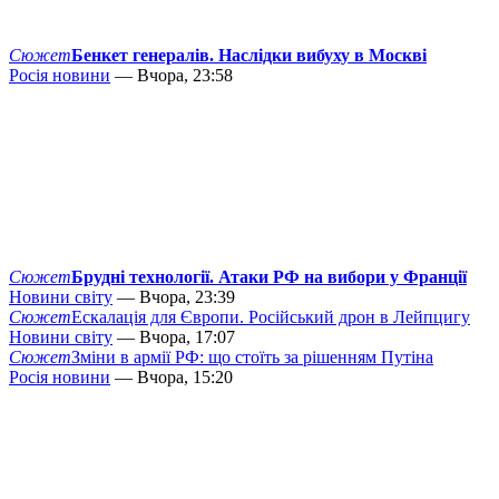
Сюжет
Бенкет генералів. Наслідки вибуху в Москві
Росія новини
— Вчора, 23:58
Сюжет
Брудні технології. Атаки РФ на вибори у Франції
Новини світу
— Вчора, 23:39
Сюжет
Ескалація для Європи. Російський дрон в Лейпцигу
Новини світу
— Вчора, 17:07
Сюжет
Зміни в армії РФ: що стоїть за рішенням Путіна
Росія новини
— Вчора, 15:20