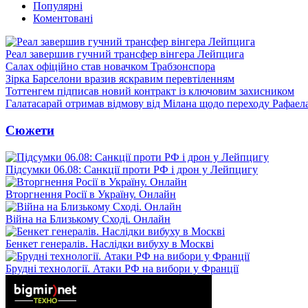
Популярні
Коментовані
Реал завершив гучний трансфер вінгера Лейпцига
Салах офіційно став новачком Трабзонспора
Зірка Барселони вразив яскравим перевтіленням
Тоттенгем підписав новий контракт із ключовим захисником
Галатасарай отримав відмову від Мілана щодо переходу Рафаел
Сюжети
Підсумки 06.08: Санкції проти РФ і дрон у Лейпцигу
Вторгнення Росії в Україну. Онлайн
Війна на Близькому Сході. Онлайн
Бенкет генералів. Наслідки вибуху в Москві
Брудні технології. Атаки РФ на вибори у Франції