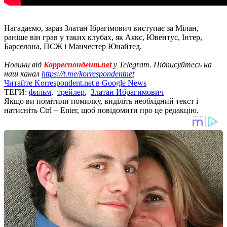
Нагадаємо, зараз Златан Ібрагімович виступає за Мілан,
раніше він грав у таких клубах, як Аякс, Ювентус, Інтер,
Барселона, ПСЖ і Манчестер Юнайтед.
Новини від
Корреспондент.net
у Telegram. Підписуйтесь на
наш канал
https://t.me/korrespondentnet
Читайте Korrespondent.net в Google News
ТЕГИ:
фильм
,
трейлер
,
Златан Ибрагимович
Якщо ви помітили помилку, виділіть необхідний текст і
натисніть Ctrl + Enter, щоб повідомити про це редакцію.