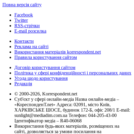
Повна версія сайту
Facebook
Twitter
RSS-стрічки
E-mail розсилка
Контакти
Реклама на сайті
Використання матеріалів korrespondent.net
Правила користування сайтом
Договір користування сайтом
Політика у сфері конфіденційності і персональних даних
Угода щодо користування
Редакція
© 2000-2026, Korrespondent.net
Суб'єкт у сфері онлайн-медіа Назва онлайн-медіа –
«КореспонденТ.net» Адреса: 02091, місто Київ,
ХАРКІВСЬКЕ ШОСЕ, будинок 172-Б, офіс 208/1 E-mail:
sunlight@mediadim.com.ua
Телефон: 044-205-43-00
Ідентифікатор медіа – R40-06068
Використання будь-яких матеріалів, розміщених на
сайті, дозволяється за умови посилання на