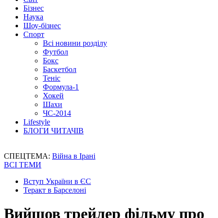
Бізнес
Наука
Шоу-бізнес
Спорт
Всі новини розділу
Футбол
Бокс
Баскетбол
Теніс
Формула-1
Хокей
Шахи
ЧС-2014
Lifestyle
БЛОГИ ЧИТАЧІВ
СПЕЦТЕМА:
Війна в Ірані
ВСІ ТЕМИ
Вступ України в ЄС
Теракт в Барселоні
Вийшов трейлер фільму про