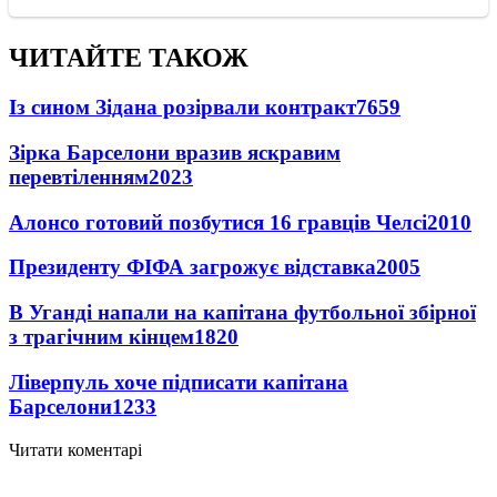
ЧИТАЙТЕ ТАКОЖ
Із сином Зідана розірвали контракт
7659
Зірка Барселони вразив яскравим
перевтіленням
2023
Алонсо готовий позбутися 16 гравців Челсі
2010
Президенту ФІФА загрожує відставка
2005
В Уганді напали на капітана футбольної збірної
з трагічним кінцем
1820
Ліверпуль хоче підписати капітана
Барселони
1233
Читати коментарі