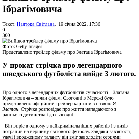
Ібрагімовича
Текст:
Надтока Світлана
, 19 січня 2022, 17:36
0
300
Фото: Getty Images
Представлено трейлер фільму про Златана Ібрагімовича
У прокат стрічка про легендарного
шведського футболіста вийде 3 лютого.
Про одного з легендарних футболістів сучасності – Златана
Ібрагімовича – зняли фільм. Сьогодні в Мережі було
представлено офіційний трейлер картини з назвою
Я –
Златан
. Стрічка розповідає про життя нападаючого з
раннього дитинства і до сьогодні.
"Він виріс в одному з найкримінальніших районів і з низів
потрапив на вершину світового футболу. Завдяки завзятості,
удачі і вродженому таланту він зміг заволодіти серцями