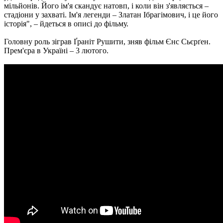
мільйонів. Його ім'я скандує натовп, і коли він з'являється –
стадіони у захваті. Ім'я легенди – Златан Ібрагімович, і це його
історія", – йдеться в описі до фільму.
Головну роль зіграв Ґраніт Рушити, зняв фільм Єнс Сьєрґен.
Прем'єра в Україні – 3 лютого.