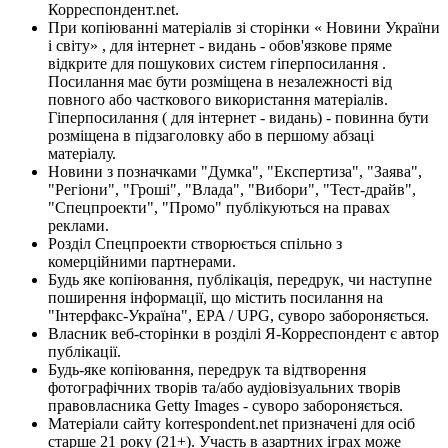
Корреспондент.net.
При копіюванні матеріалів зі сторінки « Новини України
і світу» , для інтернет - видань - обов'язкове пряме
відкрите для пошукових систем гіперпосилання .
Посилання має бути розміщена в незалежності від
повного або часткового використання матеріалів.
Гіперпосилання ( для інтернет - видань) - повинна бути
розміщена в підзаголовку або в першому абзаці
матеріалу.
Новини з позначками "Думка", "Експертиза", "Заява",
"Регіони", "Гроші", "Влада", "Вибори", "Тест-драйв",
"Спецпроекти", "Промо" публікуються на правах
реклами.
Розділ Спецпроекти створюється спільно з
комерційними партнерами.
Будь яке копіювання, публікація, передрук, чи наступне
поширення інформації, що містить посилання на
"Інтерфакс-Україна", EPA / UPG, суворо забороняється.
Власник веб-сторінки в розділі Я-Корреспондент є автор
публікації.
Будь-яке копіювання, передрук та відтворення
фотографічних творів та/або аудіовізуальних творів
правовласника Getty Images - суворо забороняється.
Матеріали сайту korrespondent.net призначені для осіб
старше 21 року (21+). Участь в азартних іграх може