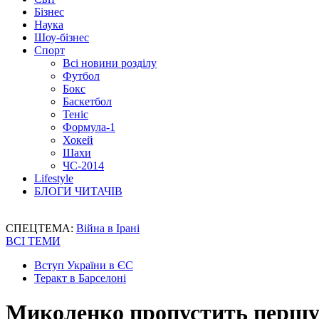
Бізнес
Наука
Шоу-бізнес
Спорт
Всі новини розділу
Футбол
Бокс
Баскетбол
Теніс
Формула-1
Хокей
Шахи
ЧС-2014
Lifestyle
БЛОГИ ЧИТАЧІВ
СПЕЦТЕМА:
Війна в Ірані
ВСІ ТЕМИ
Вступ України в ЄС
Теракт в Барселоні
Миколенко пропустить першу 