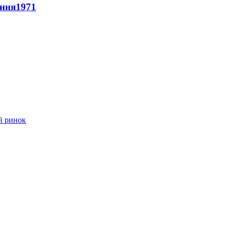
ення
1971
й ринок