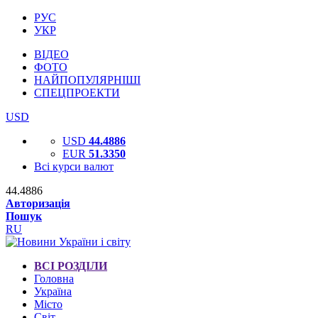
РУС
УКР
ВІДЕО
ФОТО
НАЙПОПУЛЯРНІШІ
СПЕЦПРОЕКТИ
USD
USD
44.4886
EUR
51.3350
Всі курси валют
44.4886
Авторизація
Пошук
RU
ВСІ РОЗДІЛИ
Головна
Україна
Місто
Світ