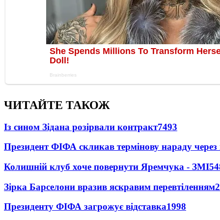
ЧИТАЙТЕ ТАКОЖ
Із сином Зідана розірвали контракт
7493
Президент ФІФА скликав термінову нараду через 
Колишній клуб хоче повернути Яремчука - ЗМІ
54
Зірка Барселони вразив яскравим перевтіленням
2
Президенту ФІФА загрожує відставка
1998