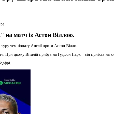
" на матч із Астон Віллою.
туру чемпіонату Англії проти Астон Вілли.
тч. При цьому Віталій прибув на Гудісон Парк – він приїхав на к
одфрі.