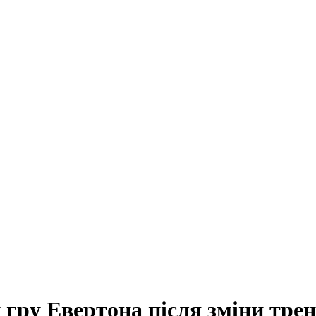
гру Евертона після зміни тре