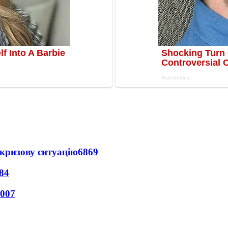
кризову ситуацію
6869
84
007