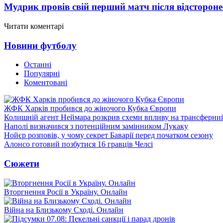
Мудрик провів свій перший матч після відсторон
Читати коментарі
Новини футболу
Останні
Популярні
Коментовані
ЖФК Харків пробився до жіночого Кубка Європи
Колишній агент Неймара розкрив схеми впливу на трансферни
Наполі визначився з потенційним замінником Лукаку
Нойєр розповів, у чому секрет Баварії перед початком сезону
Алонсо готовий позбутися 16 гравців Челсі
Сюжети
Вторгнення Росії в Україну. Онлайн
Війна на Близькому Сході. Онлайн