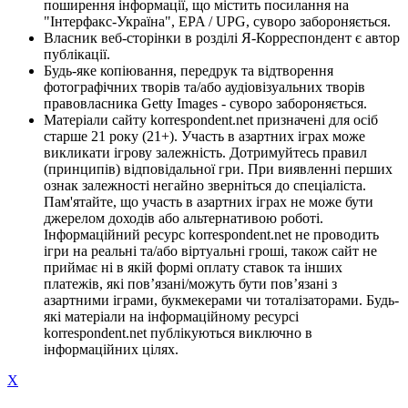
поширення інформації, що містить посилання на
"Інтерфакс-Україна", EPA / UPG, суворо забороняється.
Власник веб-сторінки в розділі Я-Корреспондент є автор
публікації.
Будь-яке копіювання, передрук та відтворення
фотографічних творів та/або аудіовізуальних творів
правовласника Getty Images - суворо забороняється.
Матеріали сайту korrespondent.net призначені для осіб
старше 21 року (21+). Участь в азартних іграх може
викликати ігрову залежність. Дотримуйтесь правил
(принципів) відповідальної гри. При виявленні перших
ознак залежності негайно зверніться до спеціаліста.
Пам'ятайте, що участь в азартних іграх не може бути
джерелом доходів або альтернативою роботі.
Інформаційний ресурс korrespondent.net не проводить
ігри на реальні та/або віртуальні гроші, також сайт не
приймає ні в якій формі оплату ставок та інших
платежів, які пов’язані/можуть бути пов’язані з
азартними іграми, букмекерами чи тоталізаторами. Будь-
які матеріали на інформаційному ресурсі
korrespondent.net публікуються виключно в
інформаційних цілях.
X