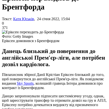
Брентфорда
Текст:
Катя Юськів
, 24 січня 2022, 15:04
0
371
Фото: Getty Images
Еріксен домовився з Брентфордом
Данець близький до повернення до
англійської Прем'єр-ліги, але потрібен
дозвіл кардіолога.
Півзахисник збірної Данії Крістіан Еріксен близький до того,
щоб повернутися до англійської Прем'єр-ліги. Як повідомляє
видання
Sky Sports
, колишній гравець Інтера домовився про
контракт із Брентфордом.
Данцю запропонували підписати шестимісячну угоду, однак,
щоб зареєструвати трансфер та отримати дозвіл на гру в АПЛ,
Еріксену потрібно дочекатися вердикту від призначеного