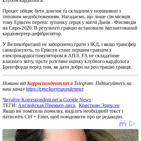
клубом кардіолога.
Процес обіцяє бути довгим та складним у порівнянні з
типовим медобстеженням. Нагадаємо, що лише сім місяців
тому Еріксен переніс зупинку серця у матчі Данія - Фінляндія
на Євро-2020. В результаті гравцю встановили імплантований
кардіовертер-дефібрилятор.
У Великобританії не заборонено грати з ІКД, і якщо трансфер
санкціонують, то Еріксен стане першим гравцем з
електрокардіостимулятором в АПЛ. FA не складатиме
власного звіту, проте розгляне оцінку клубного кардіолога
Брентфорда перед тим, як дати добро на реєстрацію гравця.
Новини від
Корреспондент.net
в Telegram. Підписуйтесь на
наш канал
https://t.me/korrespondentnet
Читайте Korrespondent.net в Google News
ТЕГИ:
Английская Премьер-лига
,
Кристиан Эриксен
Якщо ви помітили помилку, виділіть необхідний текст і
натисніть Ctrl + Enter, щоб повідомити про це редакцію.