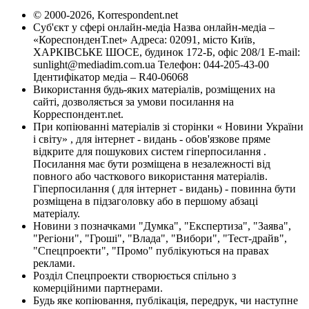
© 2000-2026, Korrespondent.net
Суб'єкт у сфері онлайн-медіа Назва онлайн-медіа –
«КореспонденТ.net» Адреса: 02091, місто Київ,
ХАРКІВСЬКЕ ШОСЕ, будинок 172-Б, офіс 208/1 E-mail:
sunlight@mediadim.com.ua
Телефон: 044-205-43-00
Ідентифікатор медіа – R40-06068
Використання будь-яких матеріалів, розміщених на
сайті, дозволяється за умови посилання на
Корреспондент.net.
При копіюванні матеріалів зі сторінки « Новини України
і світу» , для інтернет - видань - обов'язкове пряме
відкрите для пошукових систем гіперпосилання .
Посилання має бути розміщена в незалежності від
повного або часткового використання матеріалів.
Гіперпосилання ( для інтернет - видань) - повинна бути
розміщена в підзаголовку або в першому абзаці
матеріалу.
Новини з позначками "Думка", "Експертиза", "Заява",
"Регіони", "Гроші", "Влада", "Вибори", "Тест-драйв",
"Спецпроекти", "Промо" публікуються на правах
реклами.
Розділ Спецпроекти створюється спільно з
комерційними партнерами.
Будь яке копіювання, публікація, передрук, чи наступне