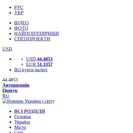
РУС
УКР
ВІДЕО
ФОТО
НАЙПОПУЛЯРНІШІ
СПЕЦПРОЕКТИ
USD
USD
44.4853
EUR
51.3357
Всі курси валют
44.4853
Авторизація
Пошук
RU
ВСІ РОЗДІЛИ
Головна
Україна
Місто
Світ