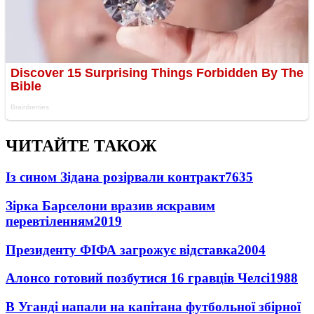
ЧИТАЙТЕ ТАКОЖ
Із сином Зідана розірвали контракт
7635
Зірка Барселони вразив яскравим
перевтіленням
2019
Президенту ФІФА загрожує відставка
2004
Алонсо готовий позбутися 16 гравців Челсі
1988
В Уганді напали на капітана футбольної збірної