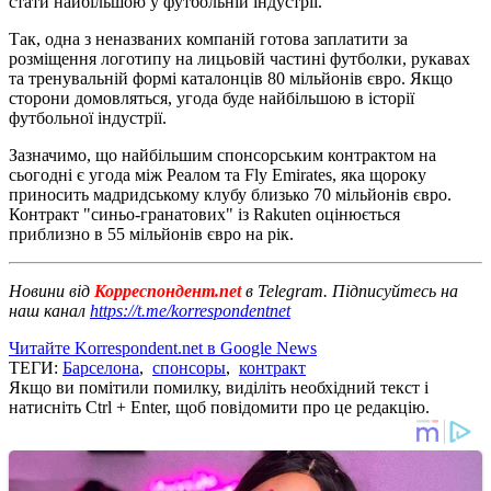
стати найбільшою у футбольній індустрії.
Так, одна з неназваних компаній готова заплатити за
розміщення логотипу на лицьовій частині футболки, рукавах
та тренувальній формі каталонців 80 мільйонів євро. Якщо
сторони домовляться, угода буде найбільшою в історії
футбольної індустрії.
Зазначимо, що найбільшим спонсорським контрактом на
сьогодні є угода між Реалом та Fly Emirates, яка щороку
приносить мадридському клубу близько 70 мільйонів євро.
Контракт "синьо-гранатових" із Rakuten оцінюється
приблизно в 55 мільйонів євро на рік.
Новини від
Корреспондент.net
в Telegram. Підписуйтесь на
наш канал
https://t.me/korrespondentnet
Читайте Korrespondent.net в Google News
ТЕГИ:
Барселона
,
спонсоры
,
контракт
Якщо ви помітили помилку, виділіть необхідний текст і
натисніть Ctrl + Enter, щоб повідомити про це редакцію.