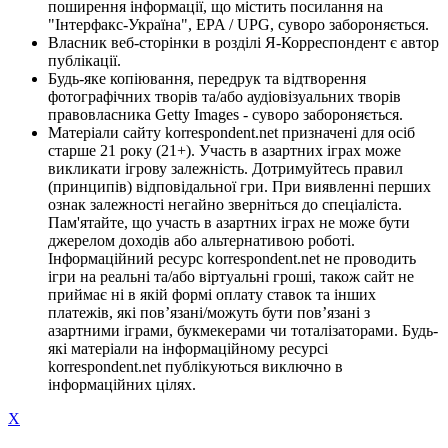
поширення інформації, що містить посилання на
"Інтерфакс-Україна", EPA / UPG, суворо забороняється.
Власник веб-сторінки в розділі Я-Корреспондент є автор
публікації.
Будь-яке копіювання, передрук та відтворення
фотографічних творів та/або аудіовізуальних творів
правовласника Getty Images - суворо забороняється.
Матеріали сайту korrespondent.net призначені для осіб
старше 21 року (21+). Участь в азартних іграх може
викликати ігрову залежність. Дотримуйтесь правил
(принципів) відповідальної гри. При виявленні перших
ознак залежності негайно зверніться до спеціаліста.
Пам'ятайте, що участь в азартних іграх не може бути
джерелом доходів або альтернативою роботі.
Інформаційний ресурс korrespondent.net не проводить
ігри на реальні та/або віртуальні гроші, також сайт не
приймає ні в якій формі оплату ставок та інших
платежів, які пов’язані/можуть бути пов’язані з
азартними іграми, букмекерами чи тоталізаторами. Будь-
які матеріали на інформаційному ресурсі
korrespondent.net публікуються виключно в
інформаційних цілях.
X