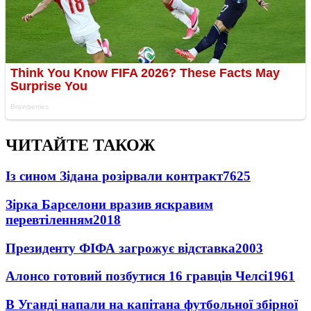
ЧИТАЙТЕ ТАКОЖ
Із сином Зідана розірвали контракт
7625
Зірка Барселони вразив яскравим
перевтіленням
2018
Президенту ФІФА загрожує відставка
2003
Алонсо готовий позбутися 16 гравців Челсі
1961
В Уганді напали на капітана футбольної збірної