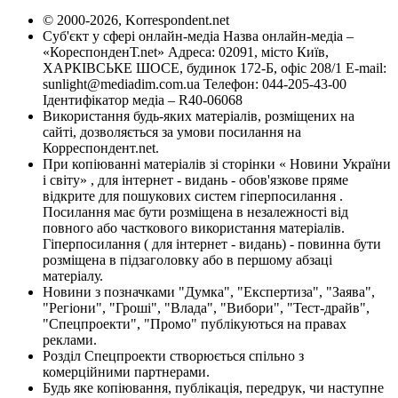
© 2000-2026, Korrespondent.net
Суб'єкт у сфері онлайн-медіа Назва онлайн-медіа –
«КореспонденТ.net» Адреса: 02091, місто Київ,
ХАРКІВСЬКЕ ШОСЕ, будинок 172-Б, офіс 208/1 E-mail:
sunlight@mediadim.com.ua
Телефон: 044-205-43-00
Ідентифікатор медіа – R40-06068
Використання будь-яких матеріалів, розміщених на
сайті, дозволяється за умови посилання на
Корреспондент.net.
При копіюванні матеріалів зі сторінки « Новини України
і світу» , для інтернет - видань - обов'язкове пряме
відкрите для пошукових систем гіперпосилання .
Посилання має бути розміщена в незалежності від
повного або часткового використання матеріалів.
Гіперпосилання ( для інтернет - видань) - повинна бути
розміщена в підзаголовку або в першому абзаці
матеріалу.
Новини з позначками "Думка", "Експертиза", "Заява",
"Регіони", "Гроші", "Влада", "Вибори", "Тест-драйв",
"Спецпроекти", "Промо" публікуються на правах
реклами.
Розділ Спецпроекти створюється спільно з
комерційними партнерами.
Будь яке копіювання, публікація, передрук, чи наступне