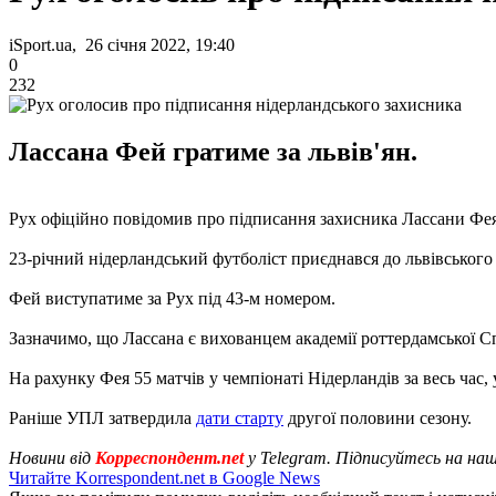
iSport.ua, 26 січня 2022, 19:40
0
232
Лассана Фей гратиме за львів'ян.
Рух офіційно повідомив про підписання захисника Лассани Фея
23-річний нідерландський футболіст приєднався до львівського 
Фей виступатиме за Рух під 43-м номером.
Зазначимо, що Лассана є вихованцем академії роттердамської Спа
На рахунку Фея 55 матчів у чемпіонаті Нідерландів за весь час,
Раніше УПЛ затвердила
дати старту
другої половини сезону.
Новини від
Корреспондент.net
у Telegram. Підписуйтесь на на
Читайте Korrespondent.net в Google News