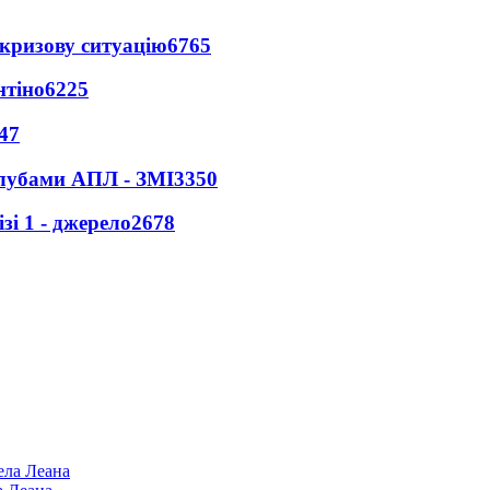
кризову ситуацію
6765
нтіно
6225
47
клубами АПЛ - ЗМІ
3350
і 1 - джерело
2678