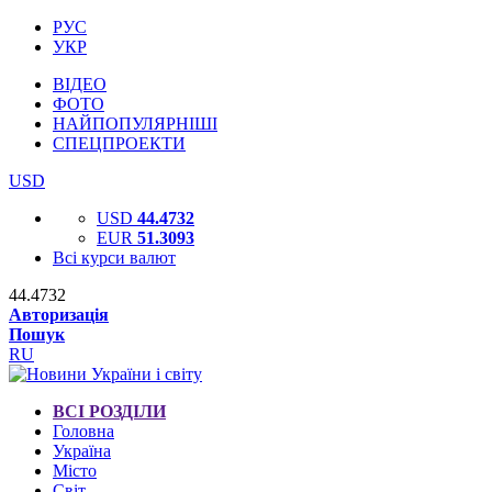
РУС
УКР
ВІДЕО
ФОТО
НАЙПОПУЛЯРНІШІ
СПЕЦПРОЕКТИ
USD
USD
44.4732
EUR
51.3093
Всі курси валют
44.4732
Авторизація
Пошук
RU
ВСІ РОЗДІЛИ
Головна
Україна
Місто
Світ