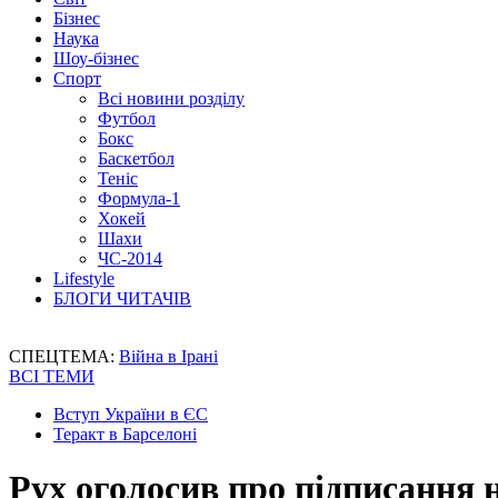
Бізнес
Наука
Шоу-бізнес
Спорт
Всі новини розділу
Футбол
Бокс
Баскетбол
Теніс
Формула-1
Хокей
Шахи
ЧС-2014
Lifestyle
БЛОГИ ЧИТАЧІВ
СПЕЦТЕМА:
Війна в Ірані
ВСІ ТЕМИ
Вступ України в ЄС
Теракт в Барселоні
Рух оголосив про підписання 