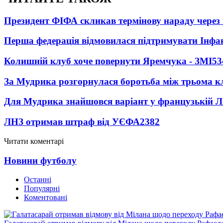
Президент ФІФА скликав термінову нараду через 
Перша федерація відмовилася підтримувати Інфа
Колишній клуб хоче повернути Яремчука - ЗМІ
53
За Мудрика розгорнулася боротьба між трьома 
Для Мудрика знайшовся варіант у французькій Ліз
ЛНЗ отримав штраф від УЄФА
2382
Читати коментарі
Новини футболу
Останні
Популярні
Коментовані