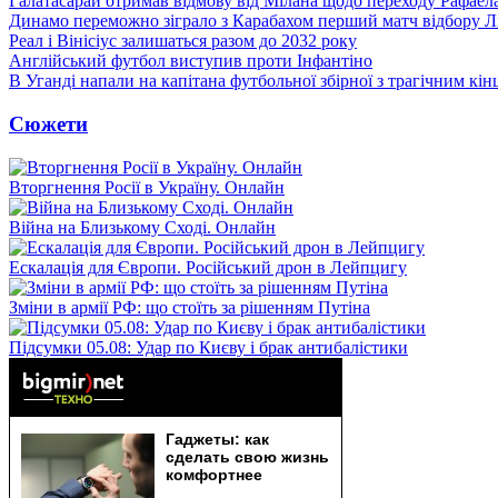
Галатасарай отримав відмову від Мілана щодо переходу Рафаел
Динамо переможно зіграло з Карабахом перший матч відбору Л
Реал і Вінісіус залишаться разом до 2032 року
Англійський футбол виступив проти Інфантіно
В Уганді напали на капітана футбольної збірної з трагічним кін
Сюжети
Вторгнення Росії в Україну. Онлайн
Війна на Близькому Сході. Онлайн
Ескалація для Європи. Російський дрон в Лейпцигу
Зміни в армії РФ: що стоїть за рішенням Путіна
Підсумки 05.08: Удар по Києву і брак антибалістики