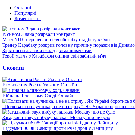
Останні
Популярні
Коментовані
Із сином Зідана розірвали контракт
Матч УПЛ перенесли після обстрілу стадіону в Одесі
Тренер Карабаху розкрив головну причину поразки від Динамо
Зоря посилила свій склад двома новачками
Герой матчу з Карабахом оцінив свій забитий м'яч
Сюжети
Вторгнення Росії в Україну. Онлайн
Війна на Близькому Сході. Онлайн
"Полювати на лучника, а не на стрілу". Як Україні боротись з 
Загадковий звук вибуху налякав Москву: що це було
Підсумки 06.08: Санкції проти РФ і дрон у Лейпцигу