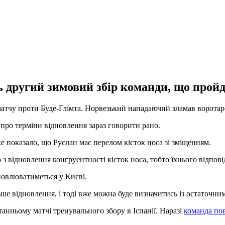
 другий зимовий збір команди, що пройд
атчу проти Буде-Глімта. Норвезький нападаючий зламав воротарев
про терміни відновлення зараз говорити рано.
е показало, що Руслан має перелом кісток носа зі зміщенням.
з відновлення конгруентності кісток носа, тобто їхнього відпов
новлюватиметься у Києві.
ше відновлення, і тоді вже можна буде визначитись із остаточни
танньому матчі тренувального збору в Іспанії. Наразі
команда по