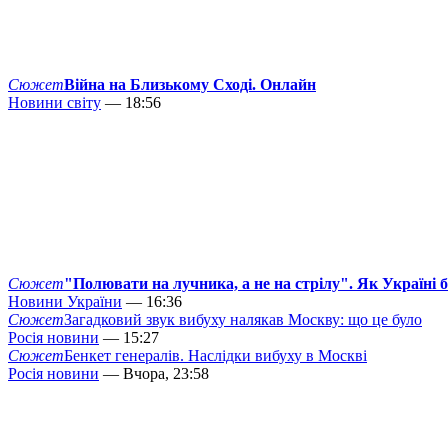
Сюжет
Війна на Близькому Сході. Онлайн
Новини світу
— 18:56
Сюжет
"Полювати на лучника, а не на стрілу". Як Україні 
Новини України
— 16:36
Сюжет
Загадковий звук вибуху налякав Москву: що це було
Росія новини
— 15:27
Сюжет
Бенкет генералів. Наслідки вибуху в Москві
Росія новини
— Вчора, 23:58