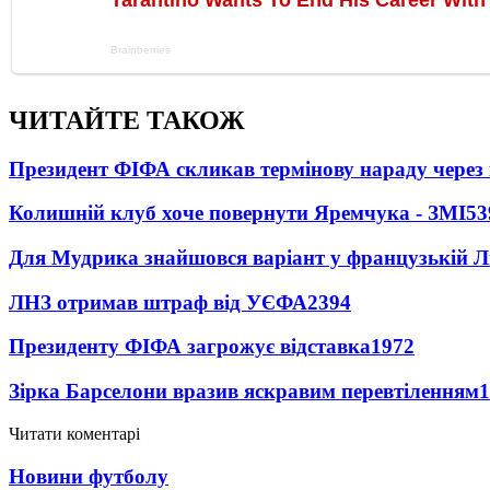
ЧИТАЙТЕ ТАКОЖ
Президент ФІФА скликав термінову нараду через 
Колишній клуб хоче повернути Яремчука - ЗМІ
53
Для Мудрика знайшовся варіант у французькій Ліз
ЛНЗ отримав штраф від УЄФА
2394
Президенту ФІФА загрожує відставка
1972
Зірка Барселони вразив яскравим перевтіленням
1
Читати коментарі
Новини футболу