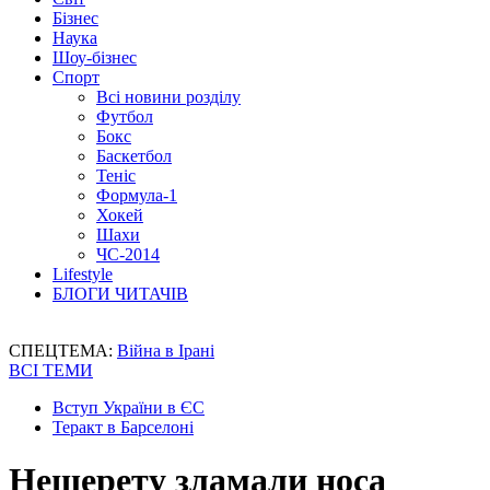
Бізнес
Наука
Шоу-бізнес
Спорт
Всі новини розділу
Футбол
Бокс
Баскетбол
Теніс
Формула-1
Хокей
Шахи
ЧС-2014
Lifestyle
БЛОГИ ЧИТАЧІВ
СПЕЦТЕМА:
Війна в Ірані
ВСІ ТЕМИ
Вступ України в ЄС
Теракт в Барселоні
Нещерету зламали носа