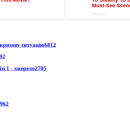
кризову ситуацію
6812
92
і 1 - джерело
2705
962