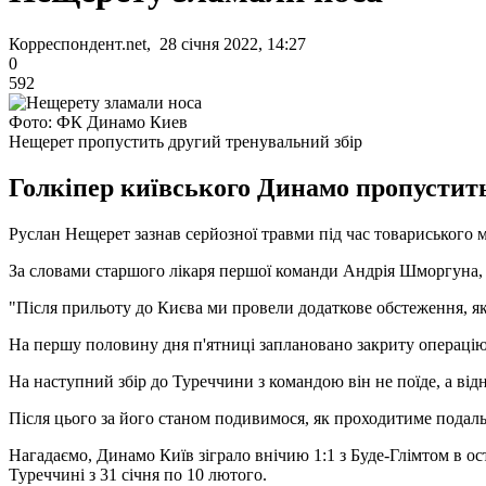
Корреспондент.net, 28 січня 2022, 14:27
0
592
Фото: ФК Динамо Киев
Нещерет пропустить другий тренувальний збір
Голкіпер київського Динамо пропустить
Руслан Нещерет зазнав серйозної травми під час товариського м
За словами старшого лікаря першої команди Андрія Шморгуна, 
"Після прильоту до Києва ми провели додаткове обстеження, як
На першу половину дня п'ятниці заплановано закриту операцію 
На наступний збір до Туреччини з командою він не поїде, а від
Після цього за його станом подивимося, як проходитиме подаль
Нагадаємо, Динамо Київ зіграло внічию 1:1 з Буде-Глімтом в ос
Туреччині з 31 січня по 10 лютого.