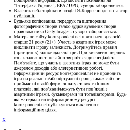
поширення інформації, що містить посилання на
"Інтерфакс-Україна", EPA / UPG, суворо забороняється.
Власник веб-сторінки в розділі Я-Корреспондент є автор
публікації.
Будь-яке копіювання, передрук та відтворення
фотографічних творів та/або аудіовізуальних творів
правовласника Getty Images - суворо забороняється.
Матеріали сайту korrespondent.net призначені для осіб
старше 21 року (21+). Участь в азартних іграх може
викликати ігрову залежність. Дотримуйтесь правил
(принципів) відповідальної гри. При виявленні перших
ознак залежності негайно зверніться до спеціаліста.
Пам'ятайте, що участь в азартних іграх не може бути
джерелом доходів або альтернативою роботі.
Інформаційний ресурс korrespondent.net не проводить
ігри на реальні та/або віртуальні гроші, також сайт не
приймає ні в якій формі оплату ставок та інших
платежів, які пов’язані/можуть бути пов’язані з
азартними іграми, букмекерами чи тоталізаторами. Будь-
які матеріали на інформаційному ресурсі
korrespondent.net публікуються виключно в
інформаційних цілях.
X