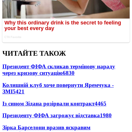
ЧИТАЙТЕ ТАКОЖ
Президент ФІФА скликав термінову нараду
через кризову ситуацію
6830
Колишній клуб хоче повернути Яремчука -
ЗМІ
5421
Із сином Зідана розірвали контракт
4465
Президенту ФІФА загрожує відставка
1980
Зірка Барселони вразив яскравим