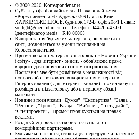
© 2000-2026, Korrespondent.net
Суб'єкт у сфері онлайн-медіа Назва онлайн-медіа –
«КореспонденТ.net» Адреса: 02091, місто Київ,
ХАРКІВСЬКЕ ШОСЕ, будинок 172-Б, офіс 208/1 E-mail:
sunlight@mediadim.com.ua
Телефон: 044-205-43-00
Ідентифікатор медіа – R40-06068
Використання будь-яких матеріалів, розміщених на
сайті, дозволяється за умови посилання на
Корреспондент.net.
При копіюванні матеріалів зі сторінки « Новини України
і світу» , для інтернет - видань - обов'язкове пряме
відкрите для пошукових систем гіперпосилання .
Посилання має бути розміщена в незалежності від
повного або часткового використання матеріалів.
Гіперпосилання ( для інтернет - видань) - повинна бути
розміщена в підзаголовку або в першому абзаці
матеріалу.
Новини з позначками "Думка", "Експертиза", "Заява",
"Регіони", "Гроші", "Влада", "Вибори", "Тест-драйв",
"Спецпроекти", "Промо" публікуються на правах
реклами.
Розділ Спецпроекти створюється спільно з
комерційними партнерами.
Будь яке копіювання, публікація, передрук, чи наступне