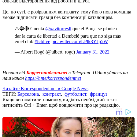
означає відсторонення від роботи в клубі.
Це, по суті, є розірванням контракту, тому його нова команда
зможе підписати гравця без компенсації каталонцям.
⚠️🔵🔴 Cuenta
@xavitorresll
que el Barça se plantea
dar la carta de libertad a Dembélé para que no siga más
en el club
#fcblive
pic.twitter.com/LPlk3YJp5W
— Albert Rogé (@albert_roge)
January 31, 2022
Новини від
Корреспондент.net
в Telegram. Підписуйтесь на
наш канал
https://t.me/korrespondentnet
Читайте Korrespondent.net в Google News
ТЕГИ:
Барселона
,
контракт
,
футболист
,
француз
Якщо ви помітили помилку, виділіть необхідний текст і
натисніть Ctrl + Enter, щоб повідомити про це редакцію.