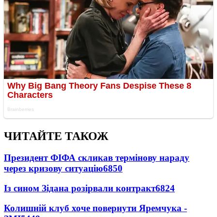
ЧИТАЙТЕ ТАКОЖ
Президент ФІФА скликав термінову нараду
через кризову ситуацію
6850
Із сином Зідана розірвали контракт
6824
Колишній клуб хоче повернути Яремчука -