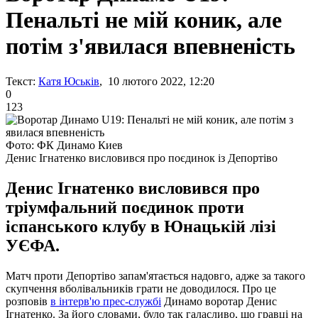
Пенальті не мій коник, але
потім з'явилася впевненість
Текст:
Катя Юськів
, 10 лютого 2022, 12:20
0
123
Фото: ФК Динамо Киев
Денис Ігнатенко висловився про поєдинок із Депортіво
Денис Ігнатенко висловився про
тріумфальний поєдинок проти
іспанського клубу в Юнацькій лізі
УЄФА.
Матч проти Депортіво запам'ятається надовго, адже за такого
скупчення вболівальників грати не доводилося. Про це
розповів
в інтерв'ю прес-службі
Динамо воротар Денис
Ігнатенко. За його словами, було так галасливо, що гравці на