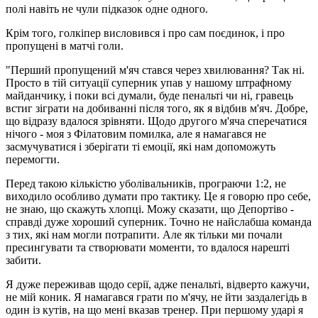
полі навіть не чули підказок одне одного.
Крім того, голкіпер висловився і про сам поєдинок, і про
пропущені в матчі голи.
"Перший пропущений м'яч стався через хвилювання? Так ні.
Просто в тій ситуації суперник упав у нашому штрафному
майданчику, і поки всі думали, буде пенальті чи ні, гравець
встиг зіграти на добиванні після того, як я відбив м'яч. Добре,
що відразу вдалося зрівняти. Щодо другого м'яча сперечатися
нічого - моя з Філатовим помилка, але я намагався не
засмучуватися і зберігати ті емоції, які нам допоможуть
перемогти.
Перед такою кількістю уболівальників, програючи 1:2, не
виходило особливо думати про тактику. Це я говорю про себе,
не знаю, що скажуть хлопці. Можу сказати, що Депортіво -
справді дуже хороший суперник. Точно не найслабша команда
з тих, які нам могли потрапити. Але як тільки ми почали
пресингувати та створювати моменти, то вдалося нарешті
забити.
Я дуже переживав щодо серії, адже пенальті, відверто кажучи,
не мій коник. Я намагався грати по м'ячу, не йти заздалегідь в
один із кутів, на що мені вказав тренер. При першому ударі я