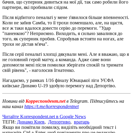
бачив, що суперник дивиться на мої дії, так само робили його
партнери, які пробивали слідом.
Після відбитого пенальті у мене з'явилося більше впевненості.
Коли не забив Самба, то її трохи поменшало, але, на щастя,
все ж таки вдалося довести серію до перемоги. "Удар
"паненкою"? Неприємно. Виходить, я сильно завалився до
того, як суперник пробив. Спробував встояти на ногах, але
трохи не дістав м'яча".
Після серії пенальті хлопці дякували мені. Але я вважаю, що я
не головний герой матчу, а команда. Адже саме вони
допомогли мені після помилки зберігати спокій та тримати
свій рівень", - наголосив Ігнатенко.
Нагадаємо, у рамках 1/16 фіналу Юнацької ліги УЄФА
київське Динамо U-19 здобуло перемогу над Депортіво.
Новини від
Корреспондент.net
в Telegram. Підписуйтесь на
наш канал
https://t.me/korrespondentnet
Читайте Korrespondent.net в Google News
ТЕГИ:
Динамо Киев
,
Депортиво
,
вратарь
Якщо ви помітили помилку, виділіть необхідний текст і
натисніть Ctrl + Enter, щоб повідомити про це редакцію.