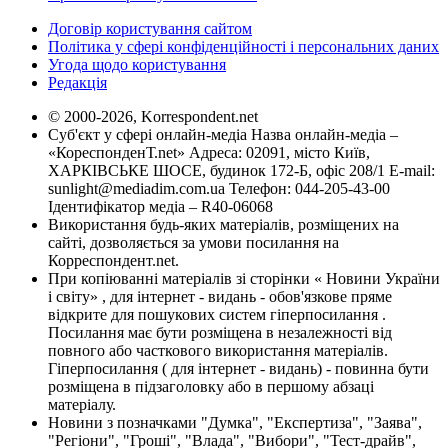
Договір користування сайтом
Політика у сфері конфіденційності і персональних даних
Угода щодо користування
Редакція
© 2000-2026, Korrespondent.net
Суб'єкт у сфері онлайн-медіа Назва онлайн-медіа –
«КореспонденТ.net» Адреса: 02091, місто Київ,
ХАРКІВСЬКЕ ШОСЕ, будинок 172-Б, офіс 208/1 E-mail:
sunlight@mediadim.com.ua
Телефон: 044-205-43-00
Ідентифікатор медіа – R40-06068
Використання будь-яких матеріалів, розміщених на
сайті, дозволяється за умови посилання на
Корреспондент.net.
При копіюванні матеріалів зі сторінки « Новини України
і світу» , для інтернет - видань - обов'язкове пряме
відкрите для пошукових систем гіперпосилання .
Посилання має бути розміщена в незалежності від
повного або часткового використання матеріалів.
Гіперпосилання ( для інтернет - видань) - повинна бути
розміщена в підзаголовку або в першому абзаці
матеріалу.
Новини з позначками "Думка", "Експертиза", "Заява",
"Регіони", "Гроші", "Влада", "Вибори", "Тест-драйв",