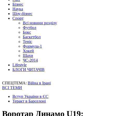
Бізнес
Наука
Шоу-бізнес
Спорт
Всі новини розділу
Футбол
Бокс
Баскетбол
Теніс
Формула-1
Хокей
Шахи
ЧС-2014
Lifestyle
БЛОГИ ЧИТАЧІВ
СПЕЦТЕМА:
Війна в Ірані
ВСІ ТЕМИ
Вступ України в ЄС
Теракт в Барселоні
Воротар Динамо U19: