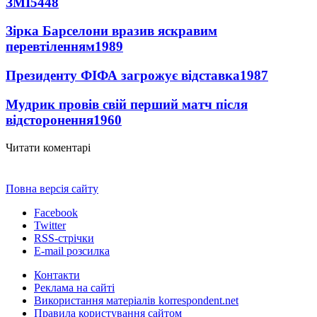
ЗМІ
5448
Зірка Барселони вразив яскравим
перевтіленням
1989
Президенту ФІФА загрожує відставка
1987
Мудрик провів свій перший матч після
відсторонення
1960
Читати коментарі
Повна версія сайту
Facebook
Twitter
RSS-стрічки
E-mail розсилка
Контакти
Реклама на сайті
Використання матеріалів korrespondent.net
Правила користування сайтом