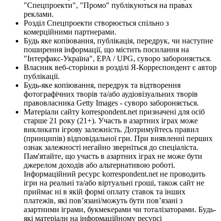
"Спецпроекти", "Промо" публікуються на правах
реклами.
Розділ Спецпроекти створюється спільно з
комерційними партнерами.
Будь яке копіювання, публікація, передрук, чи наступне
поширення інформації, що містить посилання на
"Інтерфакс-Україна", EPA / UPG, суворо забороняється.
Власник веб-сторінки в розділі Я-Корреспондент є автор
публікації.
Будь-яке копіювання, передрук та відтворення
фотографічних творів та/або аудіовізуальних творів
правовласника Getty Images - суворо забороняється.
Матеріали сайту korrespondent.net призначені для осіб
старше 21 року (21+). Участь в азартних іграх може
викликати ігрову залежність. Дотримуйтесь правил
(принципів) відповідальної гри. При виявленні перших
ознак залежності негайно зверніться до спеціаліста.
Пам'ятайте, що участь в азартних іграх не може бути
джерелом доходів або альтернативою роботі.
Інформаційний ресурс korrespondent.net не проводить
ігри на реальні та/або віртуальні гроші, також сайт не
приймає ні в якій формі оплату ставок та інших
платежів, які пов’язані/можуть бути пов’язані з
азартними іграми, букмекерами чи тоталізаторами. Будь-
які матеріали на інформаційному ресурсі