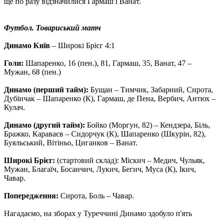
ще по разу відзначилися Гармаш і Ванат.
Футбол. Товариський матч
Динамо Київ
– Широкі Брієг 4:1
Голи:
Шапаренко, 16 (пен.), 81, Гармаш, 35, Ванат, 47 –
Мужан, 68 (пен.)
Динамо (перший тайм):
Бущан – Тимчик, Забарний, Сирота,
Дубінчак – Шапаренко (К), Гармаш, де Пена, Вербич, Антюх –
Кулач.
Динамо (другий тайм):
Бойко (Моргун, 82) – Кендзера, Біль,
Бражко, Караваєв – Сидорчук (К), Шапаренко (Шкурін, 82),
Буяльський, Вітіньо, Циганков – Ванат.
Широкі Брієг:
(стартовий склад): Міскич – Медич, Чульяк,
Мужан, Благаїч, Босанчич, Лукич, Бегич, Муса (К), Ікич,
Чавар.
Попередження:
Сирота, Боль – Чавар.
Нагадаємо, на зборах у Туреччині Динамо здобуло п'ять