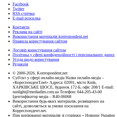
Facebook
Twitter
RSS-стрічки
E-mail розсилка
Контакти
Реклама на сайті
Використання матеріалів korrespondent.net
Правила користування сайтом
Договір користування сайтом
Політика у сфері конфіденційності і персональних даних
Угода щодо користування
Редакція
© 2000-2026, Korrespondent.net
Суб'єкт у сфері онлайн-медіа Назва онлайн-медіа –
«КореспонденТ.net» Адреса: 02091, місто Київ,
ХАРКІВСЬКЕ ШОСЕ, будинок 172-Б, офіс 208/1 E-mail:
sunlight@mediadim.com.ua
Телефон: 044-205-43-00
Ідентифікатор медіа – R40-06068
Використання будь-яких матеріалів, розміщених на
сайті, дозволяється за умови посилання на
Корреспондент.net.
При копіюванні матеріалів зі сторінки « Новини України