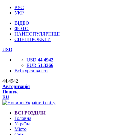
РУС
УКР
ВІДЕО
ФОТО
НАЙПОПУЛЯРНІШІ
СПЕЦПРОЕКТИ
USD
USD
44.4942
EUR
51.3366
Всі курси валют
44.4942
Авторизація
Пошук
RU
ВСІ РОЗДІЛИ
Головна
Україна
Місто
Світ