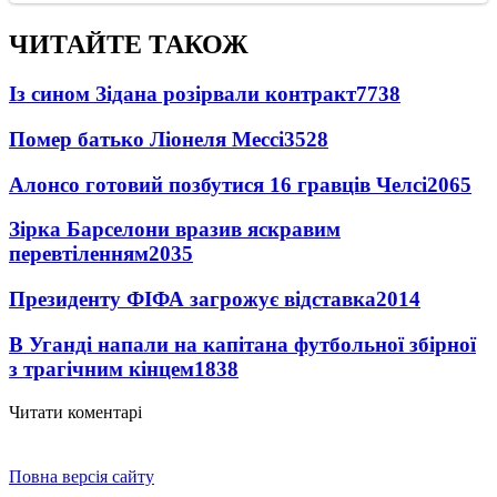
ЧИТАЙТЕ ТАКОЖ
Із сином Зідана розірвали контракт
7738
Помер батько Ліонеля Мессі
3528
Алонсо готовий позбутися 16 гравців Челсі
2065
Зірка Барселони вразив яскравим
перевтіленням
2035
Президенту ФІФА загрожує відставка
2014
В Уганді напали на капітана футбольної збірної
з трагічним кінцем
1838
Читати коментарі
Повна версія сайту