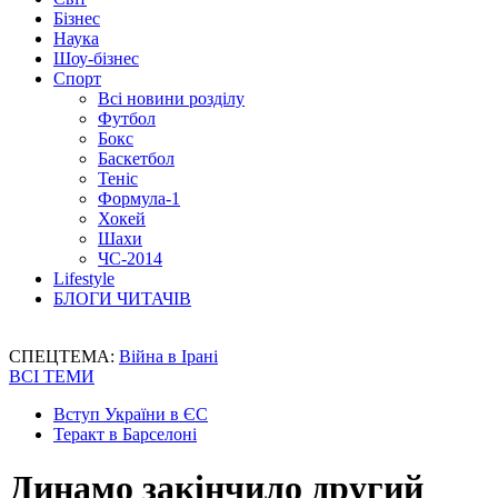
Бізнес
Наука
Шоу-бізнес
Спорт
Всі новини розділу
Футбол
Бокс
Баскетбол
Теніс
Формула-1
Хокей
Шахи
ЧС-2014
Lifestyle
БЛОГИ ЧИТАЧІВ
СПЕЦТЕМА:
Війна в Ірані
ВСІ ТЕМИ
Вступ України в ЄС
Теракт в Барселоні
Динамо закінчило другий