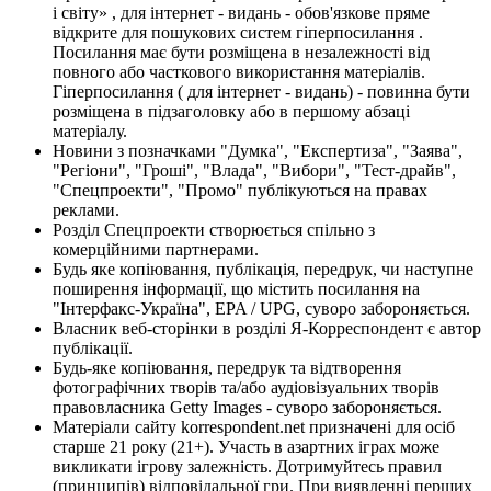
і світу» , для інтернет - видань - обов'язкове пряме
відкрите для пошукових систем гіперпосилання .
Посилання має бути розміщена в незалежності від
повного або часткового використання матеріалів.
Гіперпосилання ( для інтернет - видань) - повинна бути
розміщена в підзаголовку або в першому абзаці
матеріалу.
Новини з позначками "Думка", "Експертиза", "Заява",
"Регіони", "Гроші", "Влада", "Вибори", "Тест-драйв",
"Спецпроекти", "Промо" публікуються на правах
реклами.
Розділ Спецпроекти створюється спільно з
комерційними партнерами.
Будь яке копіювання, публікація, передрук, чи наступне
поширення інформації, що містить посилання на
"Інтерфакс-Україна", EPA / UPG, суворо забороняється.
Власник веб-сторінки в розділі Я-Корреспондент є автор
публікації.
Будь-яке копіювання, передрук та відтворення
фотографічних творів та/або аудіовізуальних творів
правовласника Getty Images - суворо забороняється.
Матеріали сайту korrespondent.net призначені для осіб
старше 21 року (21+). Участь в азартних іграх може
викликати ігрову залежність. Дотримуйтесь правил
(принципів) відповідальної гри. При виявленні перших