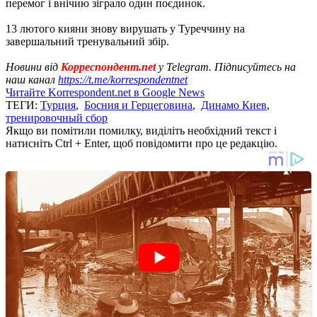
перемог і внічию зіграло один поєдинок.
13 лютого кияни знову вирушать у Туреччину на
завершальний тренувальний збір.
Новини від
Корреспондент.net
у Telegram. Підписуйтесь на
наш канал
https://t.me/korrespondentnet
Читайте Korrespondent.net в Google News
ТЕГИ:
Турция
,
Босния и Герцеговина
,
Динамо Киев
,
тренировочный сбор
Якщо ви помітили помилку, виділіть необхідний текст і
натисніть Ctrl + Enter, щоб повідомити про це редакцію.