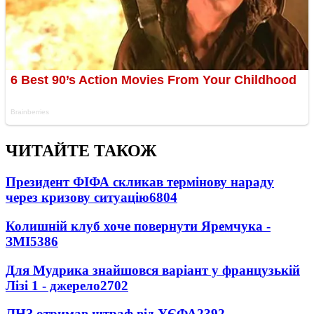
ЧИТАЙТЕ ТАКОЖ
Президент ФІФА скликав термінову нараду
через кризову ситуацію
6804
Колишній клуб хоче повернути Яремчука -
ЗМІ
5386
Для Мудрика знайшовся варіант у французькій
Лізі 1 - джерело
2702
ЛНЗ отримав штраф від УЄФА
2392