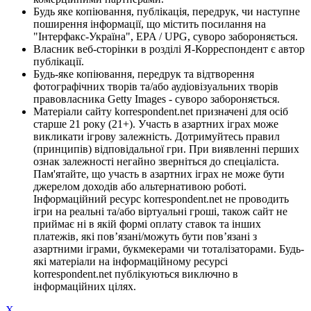
Будь яке копіювання, публікація, передрук, чи наступне
поширення інформації, що містить посилання на
"Інтерфакс-Україна", EPA / UPG, суворо забороняється.
Власник веб-сторінки в розділі Я-Корреспондент є автор
публікації.
Будь-яке копіювання, передрук та відтворення
фотографічних творів та/або аудіовізуальних творів
правовласника Getty Images - суворо забороняється.
Матеріали сайту korrespondent.net призначені для осіб
старше 21 року (21+). Участь в азартних іграх може
викликати ігрову залежність. Дотримуйтесь правил
(принципів) відповідальної гри. При виявленні перших
ознак залежності негайно зверніться до спеціаліста.
Пам'ятайте, що участь в азартних іграх не може бути
джерелом доходів або альтернативою роботі.
Інформаційний ресурс korrespondent.net не проводить
ігри на реальні та/або віртуальні гроші, також сайт не
приймає ні в якій формі оплату ставок та інших
платежів, які пов’язані/можуть бути пов’язані з
азартними іграми, букмекерами чи тоталізаторами. Будь-
які матеріали на інформаційному ресурсі
korrespondent.net публікуються виключно в
інформаційних цілях.
X