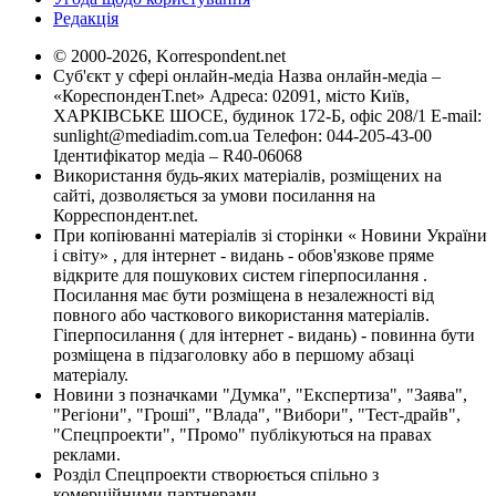
Редакція
© 2000-2026, Korrespondent.net
Суб'єкт у сфері онлайн-медіа Назва онлайн-медіа –
«КореспонденТ.net» Адреса: 02091, місто Київ,
ХАРКІВСЬКЕ ШОСЕ, будинок 172-Б, офіс 208/1 E-mail:
sunlight@mediadim.com.ua
Телефон: 044-205-43-00
Ідентифікатор медіа – R40-06068
Використання будь-яких матеріалів, розміщених на
сайті, дозволяється за умови посилання на
Корреспондент.net.
При копіюванні матеріалів зі сторінки « Новини України
і світу» , для інтернет - видань - обов'язкове пряме
відкрите для пошукових систем гіперпосилання .
Посилання має бути розміщена в незалежності від
повного або часткового використання матеріалів.
Гіперпосилання ( для інтернет - видань) - повинна бути
розміщена в підзаголовку або в першому абзаці
матеріалу.
Новини з позначками "Думка", "Експертиза", "Заява",
"Регіони", "Гроші", "Влада", "Вибори", "Тест-драйв",
"Спецпроекти", "Промо" публікуються на правах
реклами.
Розділ Спецпроекти створюється спільно з
комерційними партнерами.