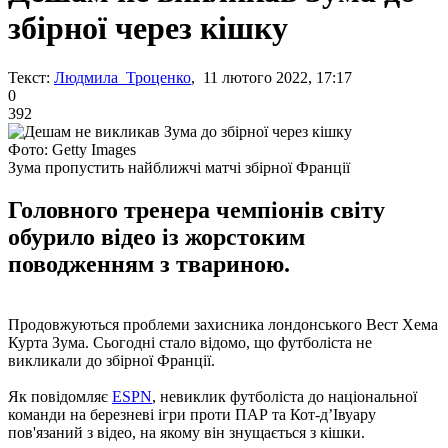
збірної через кішку
Текст:
Людмила Троценко
, 11 лютого 2022, 17:17
0
392
Фото: Getty Images
Зума пропустить найближчі матчі збірної Франції
Головного тренера чемпіонів світу
обурило відео із жорстоким
поводженням з твариною.
Продовжуються проблеми захисника лондонського Вест Хема
Курта Зума. Сьогодні стало відомо, що футболіста не
викликали до збірної Франції.
Як повідомляє
ESPN
, невиклик футболіста до національної
команди на березневі ігри проти ПАР та Кот-д’Івуару
пов'язаний з відео, на якому він знущається з кішки.