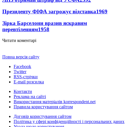
Президенту ФІФА загрожує відставка
1969
Зірка Барселони вразив яскравим
перевтіленням
1958
Читати коментарі
Повна версія сайту
Facebook
Twitter
RSS-стрічки
E-mail розсилка
Контакти
Реклама на сайті
Використання матеріалів korrespondent.net
Правила користування сайтом
Договір користування сайтом
Політика у сфері конфіденційності і персональних даних
Угода щодо користування