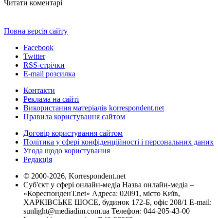
Читати коментарі
Повна версія сайту
Facebook
Twitter
RSS-стрічки
E-mail розсилка
Контакти
Реклама на сайті
Використання матеріалів korrespondent.net
Правила користування сайтом
Договір користування сайтом
Політика у сфері конфіденційності і персональних даних
Угода щодо користування
Редакція
© 2000-2026, Korrespondent.net
Суб'єкт у сфері онлайн-медіа Назва онлайн-медіа –
«КореспонденТ.net» Адреса: 02091, місто Київ,
ХАРКІВСЬКЕ ШОСЕ, будинок 172-Б, офіс 208/1 E-mail:
sunlight@mediadim.com.ua
Телефон: 044-205-43-00