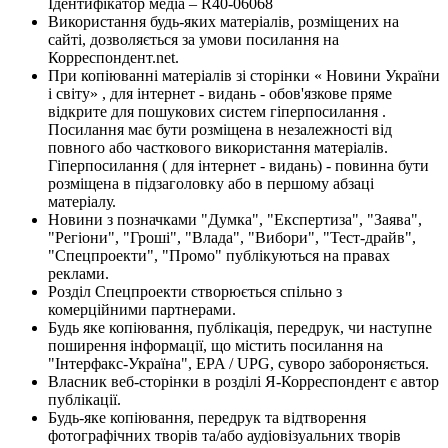
Ідентифікатор медіа – R40-06068
Використання будь-яких матеріалів, розміщених на
сайті, дозволяється за умови посилання на
Корреспондент.net.
При копіюванні матеріалів зі сторінки « Новини України
і світу» , для інтернет - видань - обов'язкове пряме
відкрите для пошукових систем гіперпосилання .
Посилання має бути розміщена в незалежності від
повного або часткового використання матеріалів.
Гіперпосилання ( для інтернет - видань) - повинна бути
розміщена в підзаголовку або в першому абзаці
матеріалу.
Новини з позначками "Думка", "Експертиза", "Заява",
"Регіони", "Гроші", "Влада", "Вибори", "Тест-драйв",
"Спецпроекти", "Промо" публікуються на правах
реклами.
Розділ Спецпроекти створюється спільно з
комерційними партнерами.
Будь яке копіювання, публікація, передрук, чи наступне
поширення інформації, що містить посилання на
"Інтерфакс-Україна", EPA / UPG, суворо забороняється.
Власник веб-сторінки в розділі Я-Корреспондент є автор
публікації.
Будь-яке копіювання, передрук та відтворення
фотографічних творів та/або аудіовізуальних творів