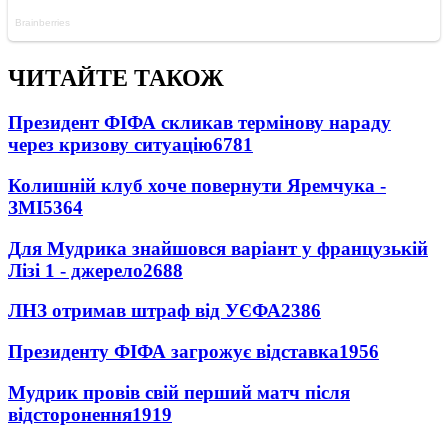
ЧИТАЙТЕ ТАКОЖ
Президент ФІФА скликав термінову нараду
через кризову ситуацію
6781
Колишній клуб хоче повернути Яремчука -
ЗМІ
5364
Для Мудрика знайшовся варіант у французькій
Лізі 1 - джерело
2688
ЛНЗ отримав штраф від УЄФА
2386
Президенту ФІФА загрожує відставка
1956
Мудрик провів свій перший матч після
відсторонення
1919