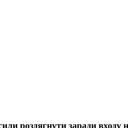
сили роздягнути заради входу н