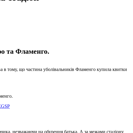
ро та Фламенго.
а в тому, що частина уболівальників Фламенго купила квитки
аменго.
TZGSP
іфчика, незважаючи на обурення батька. А за межами стадіону