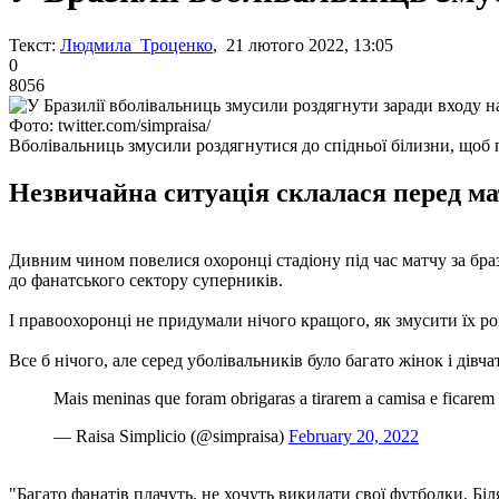
Текст:
Людмила Троценко
, 21 лютого 2022, 13:05
0
8056
Фото: twitter.com/simpraisa/
Вболівальниць змусили роздягнутися до спідньої білизни, щоб 
Незвичайна ситуація склалася перед ма
Дивним чином повелися охоронці стадіону під час матчу за бр
до фанатського сектору суперників.
І правоохоронці не придумали нічого кращого, як змусити їх ро
Все б нічого, але серед уболівальників було багато жінок і дівча
Mais meninas que foram obrigaras a tirarem a camisa e ficarem 
— Raisa Simplicio (@simpraisa)
February 20, 2022
"Багато фанатів плачуть, не хочуть викидати свої футболки. Бі