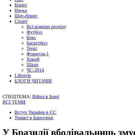
Бізнес
Наука
Шоу-бізнес
Спорт
Всі новини розділу
Футбол
Бокс
Баскетбол
Теніс
Формула-1
Хокей
Шахи
ЧС-2014
Lifestyle
БЛОГИ ЧИТАЧІВ
СПЕЦТЕМА:
Війна в Ірані
ВСІ ТЕМИ
Вступ України в ЄС
Теракт в Барселоні
У Бразилії вболівальниць зму