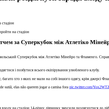
пройти на стадіон
тчем за Суперкубок між Атлетіко Міней
азильський Суперкубок між Атлетіко Мінейро та Фламенго. Справ
здягтися і позбутися всього екіпірування улюбленого клубу.
т, багато хто з яких не мали на собі іншого одягу, крім джерсі Фл
de sutiã, elas não querem jogar a camisa fora
pic.twitter.com/Yox2W
ля входу на стадіон 14-річну дівчинку змусили роздягнутися до л