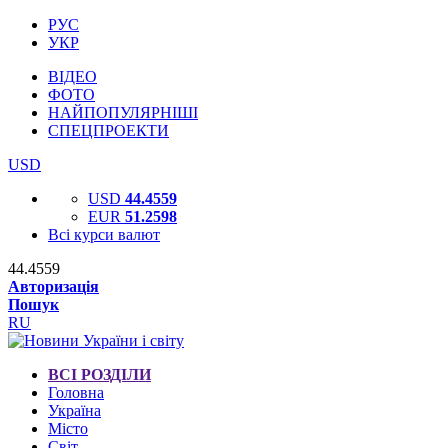
РУС
УКР
ВІДЕО
ФОТО
НАЙПОПУЛЯРНІШІ
СПЕЦПРОЕКТИ
USD
USD
44.4559
EUR
51.2598
Всі курси валют
44.4559
Авторизація
Пошук
RU
ВСІ РОЗДІЛИ
Головна
Україна
Місто
Світ