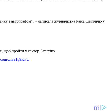
айку з автографом", – написала журналістка Раїса Сімплічіо у
, щоб пройти у сектор Атлетіко.
er.com/zn3e1g9KFU