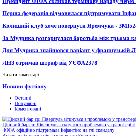
Президент ФІФА скликав термінову нараду через 
Перша федерація відмовилася підтримувати Інфа
Колишній клуб хоче повернути Яремчука - ЗМІ
52
За Мудрика розгорнулася боротьба між трьома 
Для Мудрика знайшовся варіант у французькій Ліз
ЛНЗ отримав штраф від УЄФА
2378
Читати коментарі
Новини футболу
Останні
Популярні
Коментовані
Ціновий бар'єр: Ліверпуль зіткнувся з проблемою у трансфері 
ФІФА офіційно підтримала Інфантіно на тлі скандалу
Арсенал відпустив півзахисника до Евертона