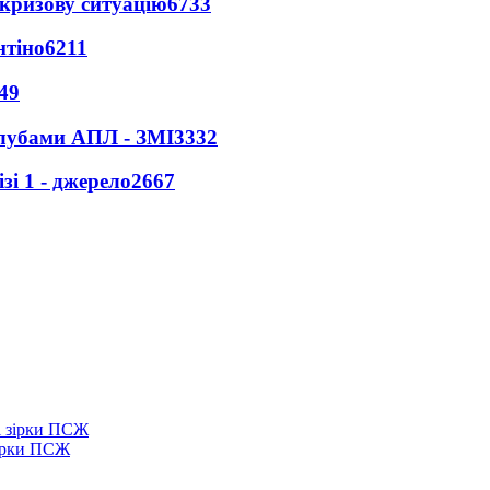
кризову ситуацію
6733
нтіно
6211
49
клубами АПЛ - ЗМІ
3332
і 1 - джерело
2667
зірки ПСЖ