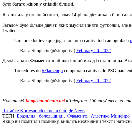
було багато жінок у спідній білизні.
Я запитала у поліцейського, чому 14-річна дівчинка в бюстгальте
Загалом було більше дівчат, яких змусили зняти футболки, але 
Twitter.
Um torcedor teve que jogar fora uma camisa toda autografada
— Raisa Simplicio (@simpraisa)
February 20, 2022
Деякі фанати Фламенго знайшли інший вихід із становища. Вже
Torcedores do
#Flamengo
compraram camisas do PSG para entr
— Raisa Simplicio (@simpraisa)
February 20, 2022
Новини від
Корреспондент.net
в Telegram. Підписуйтесь на на
Читайте Korrespondent.net в Google News
ТЕГИ:
Бразилия
,
болельщики
,
Фламенго
,
Атлетико Минейро
Якщо ви помітили помилку, виділіть необхідний текст і натисніт