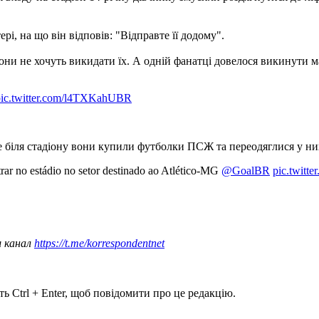
рі, на що він відповів: "Відправте її додому".
вони не хочуть викидати їх. А одній фанатці довелося викинути м
pic.twitter.com/l4TXKahUBR
 біля стадіону вони купили футболки ПСЖ та переодяглися у них
ar no estádio no setor destinado ao Atlético-MG
@GoalBR
pic.twitt
ш канал
https://t.me/korrespondentnet
ь Ctrl + Enter, щоб повідомити про це редакцію.