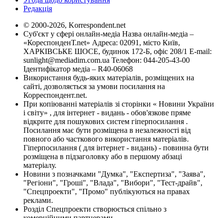
Редакція
© 2000-2026, Korrespondent.net
Суб'єкт у сфері онлайн-медіа Назва онлайн-медіа –
«КореспонденТ.net» Адреса: 02091, місто Київ,
ХАРКІВСЬКЕ ШОСЕ, будинок 172-Б, офіс 208/1 E-mail:
sunlight@mediadim.com.ua
Телефон: 044-205-43-00
Ідентифікатор медіа – R40-06068
Використання будь-яких матеріалів, розміщених на
сайті, дозволяється за умови посилання на
Корреспондент.net.
При копіюванні матеріалів зі сторінки « Новини України
і світу» , для інтернет - видань - обов'язкове пряме
відкрите для пошукових систем гіперпосилання .
Посилання має бути розміщена в незалежності від
повного або часткового використання матеріалів.
Гіперпосилання ( для інтернет - видань) - повинна бути
розміщена в підзаголовку або в першому абзаці
матеріалу.
Новини з позначками "Думка", "Експертиза", "Заява",
"Регіони", "Гроші", "Влада", "Вибори", "Тест-драйв",
"Спецпроекти", "Промо" публікуються на правах
реклами.
Розділ Спецпроекти створюється спільно з
комерційними партнерами.