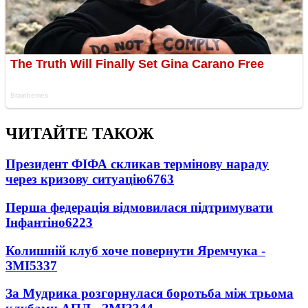
ЧИТАЙТЕ ТАКОЖ
Президент ФІФА скликав термінову нараду
через кризову ситуацію
6763
Перша федерація відмовилася підтримувати
Інфантіно
6223
Колишній клуб хоче повернути Яремчука -
ЗМІ
5337
За Мудрика розгорнулася боротьба між трьома