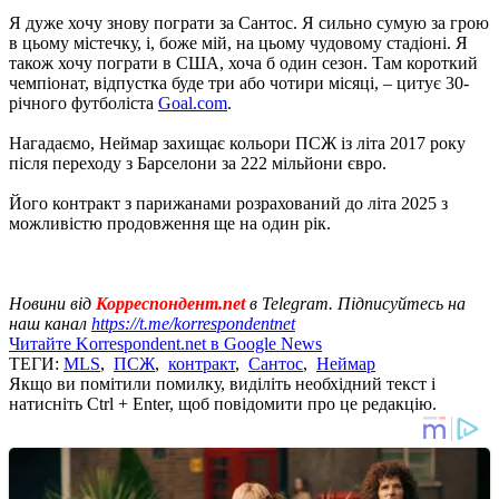
Я дуже хочу знову пограти за Сантос. Я сильно сумую за грою
в цьому містечку, і, боже мій, на цьому чудовому стадіоні. Я
також хочу пограти в США, хоча б один сезон. Там короткий
чемпіонат, відпустка буде три або чотири місяці, – цитує 30-
річного футболіста
Goal.com
.
Нагадаємо, Неймар захищає кольори ПСЖ із літа 2017 року
після переходу з Барселони за 222 мільйони євро.
Його контракт з парижанами розрахований до літа 2025 з
можливістю продовження ще на один рік.
Новини від
Корреспондент.net
в Telegram. Підписуйтесь на
наш канал
https://t.me/korrespondentnet
Читайте Korrespondent.net в Google News
ТЕГИ:
MLS
,
ПСЖ
,
контракт
,
Сантос
,
Неймар
Якщо ви помітили помилку, виділіть необхідний текст і
натисніть Ctrl + Enter, щоб повідомити про це редакцію.