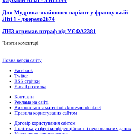
клубами АПЛ - ЗМІ
3344
Для Мудрика знайшовся варіант у французькій
Лізі 1 - джерело
2674
ЛНЗ отримав штраф від УЄФА
2381
Читати коментарі
Повна версія сайту
Facebook
Twitter
RSS-стрічки
E-mail розсилка
Контакти
Реклама на сайті
Використання матеріалів korrespondent.net
Правила користування сайтом
Договір користування сайтом
Політика у сфері конфіденційності і персональних даних
Угода щодо користування