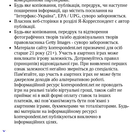
Будь яке копіювання, публікація, передрук, чи наступне
поширення інформації, що містить посилання на
"Інтерфакс-Україна", EPA / UPG, суворо забороняється.
Власник веб-сторінки в розділі Я-Корреспондент є автор
публікації.
Будь-яке копіювання, передрук та відтворення
фотографічних творів та/або аудіовізуальних творів
правовласника Getty Images - суворо забороняється.
Матеріали сайту korrespondent.net призначені для осіб
старше 21 року (21+). Участь в азартних іграх може
викликати ігрову залежність. Дотримуйтесь правил
(принципів) відповідальної гри. При виявленні перших
ознак залежності негайно зверніться до спеціаліста.
Пам'ятайте, що участь в азартних іграх не може бути
джерелом доходів або альтернативою роботі.
Інформаційний ресурс korrespondent.net не проводить
ігри на реальні та/або віртуальні гроші, також сайт не
приймає ні в якій формі оплату ставок та інших
платежів, які пов’язані/можуть бути пов’язані з
азартними іграми, букмекерами чи тоталізаторами. Будь-
які матеріали на інформаційному ресурсі
korrespondent.net публікуються виключно в
інформаційних цілях.
X