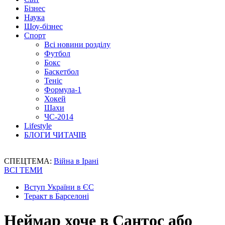
Бізнес
Наука
Шоу-бізнес
Спорт
Всі новини розділу
Футбол
Бокс
Баскетбол
Теніс
Формула-1
Хокей
Шахи
ЧС-2014
Lifestyle
БЛОГИ ЧИТАЧІВ
СПЕЦТЕМА:
Війна в Ірані
ВСІ ТЕМИ
Вступ України в ЄС
Теракт в Барселоні
Неймар хоче в Сантос або