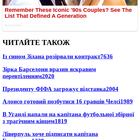
ЧИТАЙТЕ ТАКОЖ
Із сином Зідана розірвали контракт
7636
Зірка Барселони вразив яскравим
перевтіленням
2020
Президенту ФІФА загрожує відставка
2004
Алонсо готовий позбутися 16 гравців Челсі
1989
В Уганді напали на капітана футбольної збірної
з трагічним кінцем
1819
Ліверпуль хоче підписати капітана