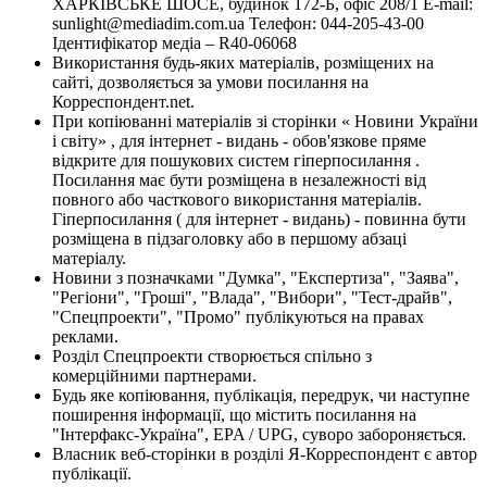
ХАРКІВСЬКЕ ШОСЕ, будинок 172-Б, офіс 208/1 E-mail:
sunlight@mediadim.com.ua
Телефон: 044-205-43-00
Ідентифікатор медіа – R40-06068
Використання будь-яких матеріалів, розміщених на
сайті, дозволяється за умови посилання на
Корреспондент.net.
При копіюванні матеріалів зі сторінки « Новини України
і світу» , для інтернет - видань - обов'язкове пряме
відкрите для пошукових систем гіперпосилання .
Посилання має бути розміщена в незалежності від
повного або часткового використання матеріалів.
Гіперпосилання ( для інтернет - видань) - повинна бути
розміщена в підзаголовку або в першому абзаці
матеріалу.
Новини з позначками "Думка", "Експертиза", "Заява",
"Регіони", "Гроші", "Влада", "Вибори", "Тест-драйв",
"Спецпроекти", "Промо" публікуються на правах
реклами.
Розділ Спецпроекти створюється спільно з
комерційними партнерами.
Будь яке копіювання, публікація, передрук, чи наступне
поширення інформації, що містить посилання на
"Інтерфакс-Україна", EPA / UPG, суворо забороняється.
Власник веб-сторінки в розділі Я-Корреспондент є автор
публікації.