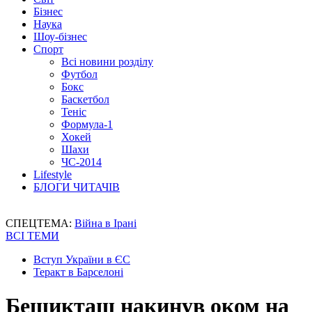
Бізнес
Наука
Шоу-бізнес
Спорт
Всі новини розділу
Футбол
Бокс
Баскетбол
Теніс
Формула-1
Хокей
Шахи
ЧС-2014
Lifestyle
БЛОГИ ЧИТАЧІВ
СПЕЦТЕМА:
Війна в Ірані
ВСІ ТЕМИ
Вступ України в ЄС
Теракт в Барселоні
Бешикташ накинув оком на