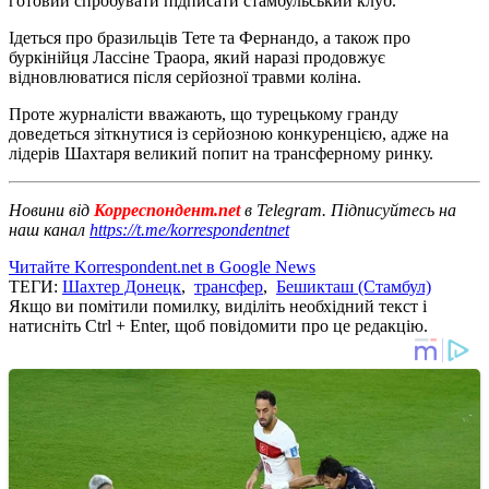
готовий спробувати підписати стамбульський клуб.
Ідеться про бразильців Тете та Фернандо, а також про
буркінійця Лассіне Траора, який наразі продовжує
відновлюватися після серйозної травми коліна.
Проте журналісти вважають, що турецькому гранду
доведеться зіткнутися із серйозною конкуренцією, адже на
лідерів Шахтаря великий попит на трансферному ринку.
Новини від
Корреспондент.net
в Telegram. Підписуйтесь на
наш канал
https://t.me/korrespondentnet
Читайте Korrespondent.net в Google News
ТЕГИ:
Шахтер Донецк
,
трансфер
,
Бешикташ (Стамбул)
Якщо ви помітили помилку, виділіть необхідний текст і
натисніть Ctrl + Enter, щоб повідомити про це редакцію.