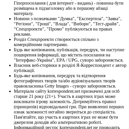
Гіперпосилання ( для інтернет - видань) - повинна бути
розміщена в підзаголовку або в першому абзаці
матеріалу.
Новини з позначками "Думка", "Експертиза", "Заява",
"Регіони", "Гроші", "Влада", "Вибори", "Тест-драйв",
"Спецпроекти", "Промо" публікуються на правах
реклами.
Розділ Спецпроекти створюється спільно з
комерційними партнерами.
Будь яке копіювання, публікація, передрук, чи наступне
поширення інформації, що містить посилання на
"Інтерфакс-Україна", EPA / UPG, суворо забороняється.
Власник веб-сторінки в розділі Я-Корреспондент є автор
публікації.
Будь-яке копіювання, передрук та відтворення
фотографічних творів та/або аудіовізуальних творів
правовласника Getty Images - суворо забороняється.
Матеріали сайту korrespondent.net призначені для осіб
старше 21 року (21+). Участь в азартних іграх може
викликати ігрову залежність. Дотримуйтесь правил
(принципів) відповідальної гри. При виявленні перших
ознак залежності негайно зверніться до спеціаліста.
Пам'ятайте, що участь в азартних іграх не може бути
джерелом доходів або альтернативою роботі.
Інформаційний ресурс korrespondent.net не проводить