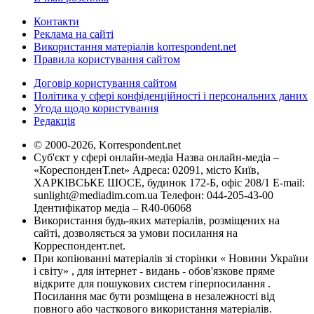
Контакти
Реклама на сайті
Використання матеріалів korrespondent.net
Правила користування сайтом
Договір користування сайтом
Політика у сфері конфіденційності і персональних даних
Угода щодо користування
Редакція
© 2000-2026, Korrespondent.net
Суб'єкт у сфері онлайн-медіа Назва онлайн-медіа –
«КореспонденТ.net» Адреса: 02091, місто Київ,
ХАРКІВСЬКЕ ШОСЕ, будинок 172-Б, офіс 208/1 E-mail:
sunlight@mediadim.com.ua
Телефон: 044-205-43-00
Ідентифікатор медіа – R40-06068
Використання будь-яких матеріалів, розміщених на
сайті, дозволяється за умови посилання на
Корреспондент.net.
При копіюванні матеріалів зі сторінки « Новини України
і світу» , для інтернет - видань - обов'язкове пряме
відкрите для пошукових систем гіперпосилання .
Посилання має бути розміщена в незалежності від
повного або часткового використання матеріалів.