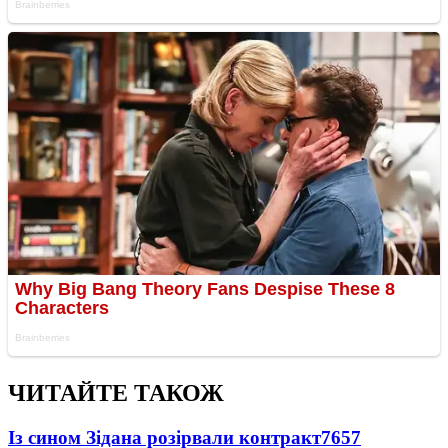
ЧИТАЙТЕ ТАКОЖ
Із сином Зідана розірвали контракт
7657