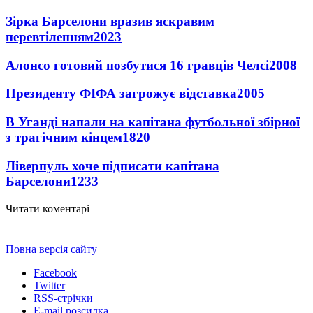
Зірка Барселони вразив яскравим
перевтіленням
2023
Алонсо готовий позбутися 16 гравців Челсі
2008
Президенту ФІФА загрожує відставка
2005
В Уганді напали на капітана футбольної збірної
з трагічним кінцем
1820
Ліверпуль хоче підписати капітана
Барселони
1233
Читати коментарі
Повна версія сайту
Facebook
Twitter
RSS-стрічки
E-mail розсилка