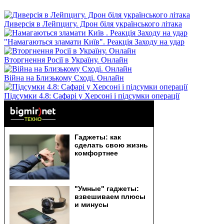
Диверсія в Лейпцигу. Дрон біля українського літака
"Намагаються зламати Київ". Реакція Заходу на удар
Вторгнення Росії в Україну. Онлайн
Війна на Близькому Сході. Онлайн
Підсумки 4.8: Сафарі у Херсоні і підсумки операції