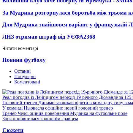
Колишній клуб хоче повернути Яремчука - ЗМІ
48
За Мудрика розгорнулася боротьба між трьома 
Для Мудрика знайшовся варіант у французькій Ліз
ЛНЗ отримав штраф від УЄФА
2368
Читати коментарі
Новини футболу
Останні
Популярні
Коментовані
Реал погодив із Лейпцигом перехід 19-річного Діоманде за 125
Головний тренер Динамо закликав вірити в командну силу в ма
У команді Ньюкасла офіційно новий головний тренер
Тренер Челсі оцінив повернення Мудрика на футбольне поле
Зоря поповнилася колишнім гравцем
Сюжети