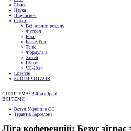
Бізнес
Наука
Шоу-бізнес
Спорт
Всі новини розділу
Футбол
Бокс
Баскетбол
Теніс
Формула-1
Хокей
Шахи
ЧС-2014
Lifestyle
БЛОГИ ЧИТАЧІВ
СПЕЦТЕМА:
Війна в Ірані
ВСІ ТЕМИ
Вступ України в ЄС
Теракт в Барселоні
Ліга коференцій: Безус зігра