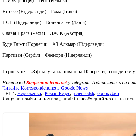
ПАОК (Греція) – Гент (Бельгія)
Вітессе (Нідерланди) – Рома (Італія)
ПСВ (Нідерланди) – Копенгаген (Данія)
Славія Прага (Чехія) – ЛАСК (Австрія)
Буде-Глімт (Норвегія) – АЗ Алкмар (Нідерланди)
Партизан (Сербія) – Феєнорд (Нідерланди)
Перші матчі 1/8 фіналу заплановані на 10 березня, а поєдинки у 
Новини від
Корреспондент.net
у Telegram. Підписуйтесь на на
Читайте Korrespondent.net в Google News
ТЕГИ:
жеребьевка
,
Роман Безус
,
плей-офф
,
еврокубки
Якщо ви помітили помилку, виділіть необхідний текст і натисніт