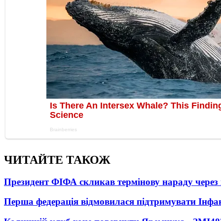
ЧИТАЙТЕ ТАКОЖ
Президент ФІФА скликав термінову нараду через 
Перша федерація відмовилася підтримувати Інфа