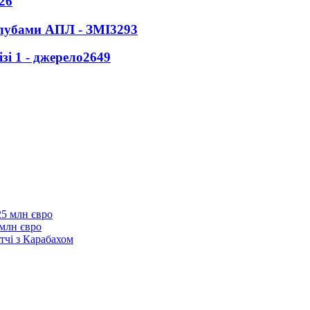
26
клубами АПЛ - ЗМІ
3293
і 1 - джерело
2649
 млн євро
тчі з Карабахом