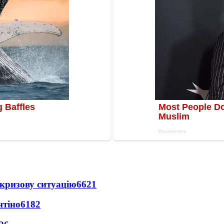
кризову ситуацію
6621
нтіно
6182