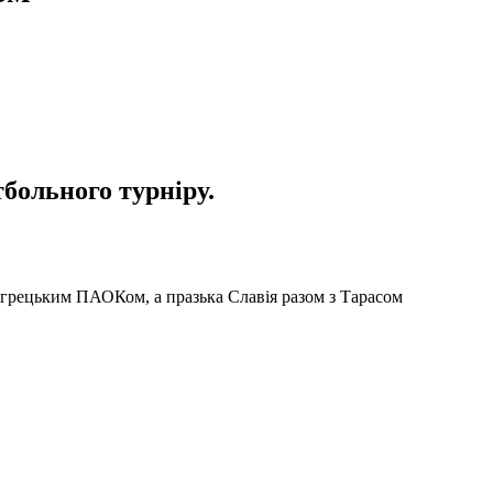
больного турніру.
із грецьким ПАОКом, а празька Славія разом з Тарасом