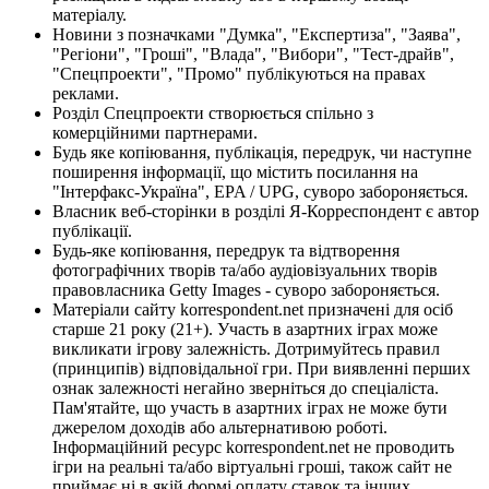
матеріалу.
Новини з позначками "Думка", "Експертиза", "Заява",
"Регіони", "Гроші", "Влада", "Вибори", "Тест-драйв",
"Спецпроекти", "Промо" публікуються на правах
реклами.
Розділ Спецпроекти створюється спільно з
комерційними партнерами.
Будь яке копіювання, публікація, передрук, чи наступне
поширення інформації, що містить посилання на
"Інтерфакс-Україна", EPA / UPG, суворо забороняється.
Власник веб-сторінки в розділі Я-Корреспондент є автор
публікації.
Будь-яке копіювання, передрук та відтворення
фотографічних творів та/або аудіовізуальних творів
правовласника Getty Images - суворо забороняється.
Матеріали сайту korrespondent.net призначені для осіб
старше 21 року (21+). Участь в азартних іграх може
викликати ігрову залежність. Дотримуйтесь правил
(принципів) відповідальної гри. При виявленні перших
ознак залежності негайно зверніться до спеціаліста.
Пам'ятайте, що участь в азартних іграх не може бути
джерелом доходів або альтернативою роботі.
Інформаційний ресурс korrespondent.net не проводить
ігри на реальні та/або віртуальні гроші, також сайт не
приймає ні в якій формі оплату ставок та інших