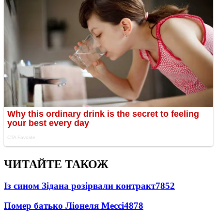
ЧИТАЙТЕ ТАКОЖ
Із сином Зідана розірвали контракт
7852
Помер батько Ліонеля Мессі
4878