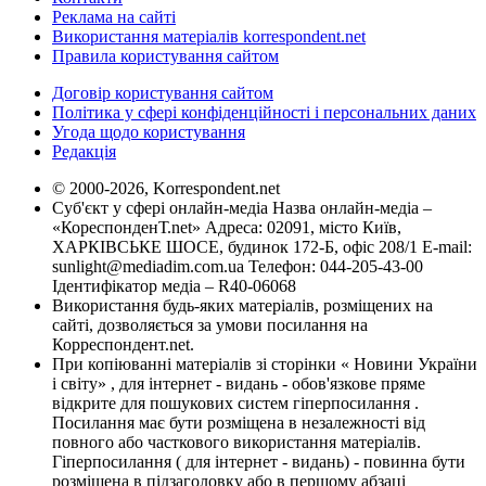
Реклама на сайті
Використання матеріалів korrespondent.net
Правила користування сайтом
Договір користування сайтом
Політика у сфері конфіденційності і персональних даних
Угода щодо користування
Редакція
© 2000-2026, Korrespondent.net
Суб'єкт у сфері онлайн-медіа Назва онлайн-медіа –
«КореспонденТ.net» Адреса: 02091, місто Київ,
ХАРКІВСЬКЕ ШОСЕ, будинок 172-Б, офіс 208/1 E-mail:
sunlight@mediadim.com.ua
Телефон: 044-205-43-00
Ідентифікатор медіа – R40-06068
Використання будь-яких матеріалів, розміщених на
сайті, дозволяється за умови посилання на
Корреспондент.net.
При копіюванні матеріалів зі сторінки « Новини України
і світу» , для інтернет - видань - обов'язкове пряме
відкрите для пошукових систем гіперпосилання .
Посилання має бути розміщена в незалежності від
повного або часткового використання матеріалів.
Гіперпосилання ( для інтернет - видань) - повинна бути
розміщена в підзаголовку або в першому абзаці