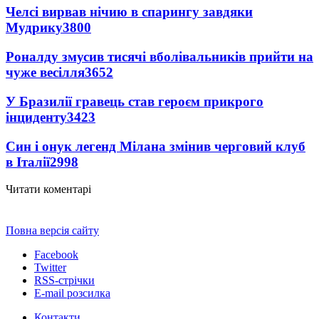
Челсі вирвав нічию в спарингу завдяки
Мудрику
3800
Роналду змусив тисячі вболівальників прийти на
чуже весілля
3652
У Бразилії гравець став героєм прикрого
інциденту
3423
Син і онук легенд Мілана змінив черговий клуб
в Італії
2998
Читати коментарі
Повна версія сайту
Facebook
Twitter
RSS-стрічки
E-mail розсилка
Контакти