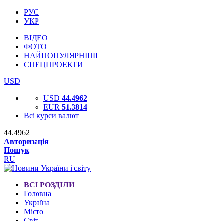
РУС
УКР
ВІДЕО
ФОТО
НАЙПОПУЛЯРНІШІ
СПЕЦПРОЕКТИ
USD
USD
44.4962
EUR
51.3814
Всі курси валют
44.4962
Авторизація
Пошук
RU
ВСІ РОЗДІЛИ
Головна
Україна
Місто
Світ