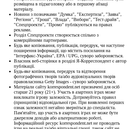
розміщена в підзаголовку або в першому абзаці
матеріалу.
Новини з позначками "Думка", "Експертиза", "Заява",
"Регіони", "Гроші", "Влада", "Вибори", "Тест-драйв",
"Спецпроекти", "Промо" публікуються на правах
реклами.
Розділ Спецпроекти створюється спільно з
комерційними партнерами.
Будь яке копіювання, публікація, передрук, чи наступне
поширення інформації, що містить посилання на
"Інтерфакс-Україна", EPA / UPG, суворо забороняється.
Власник веб-сторінки в розділі Я-Корреспондент є автор
публікації.
Будь-яке копіювання, передрук та відтворення
фотографічних творів та/або аудіовізуальних творів
правовласника Getty Images - суворо забороняється.
Матеріали сайту korrespondent.net призначені для осіб
старше 21 року (21+). Участь в азартних іграх може
викликати ігрову залежність. Дотримуйтесь правил
(принципів) відповідальної гри. При виявленні перших
ознак залежності негайно зверніться до спеціаліста.
Пам'ятайте, що участь в азартних іграх не може бути
джерелом доходів або альтернативою роботі.
Інформаційний ресурс korrespondent.net не проводить
ігри на реальні та/або віртуальні гроші, також сайт не