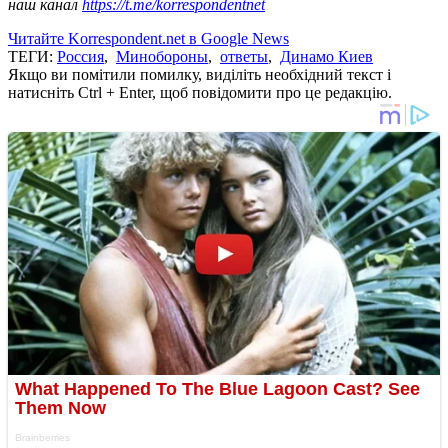
наш канал
https://t.me/korrespondentnet
Читайте Korrespondent.net в Google News
ТЕГИ:
Россия
,
Минобороны
,
ответы
,
Динамо Киев
Якщо ви помітили помилку, виділіть необхідний текст і
натисніть Ctrl + Enter, щоб повідомити про це редакцію.