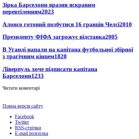
Зірка Барселони вразив яскравим
перевтіленням
2023
Алонсо готовий позбутися 16 гравців Челсі
2010
Президенту ФІФА загрожує відставка
2005
В Уганді напали на капітана футбольної збірної
з трагічним кінцем
1820
Ліверпуль хоче підписати капітана
Барселони
1233
Читати коментарі
Повна версія сайту
Facebook
Twitter
RSS-стрічки
E-mail розсилка