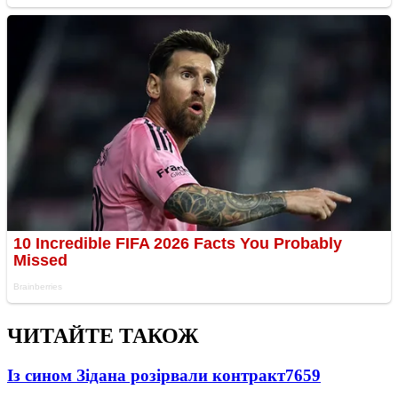
ЧИТАЙТЕ ТАКОЖ
Із сином Зідана розірвали контракт
7659