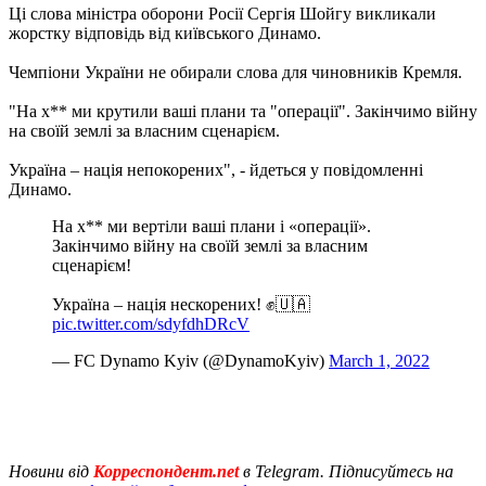
Ці слова міністра оборони Росії Сергія Шойгу викликали
жорстку відповідь від київського Динамо.
Чемпіони України не обирали слова для чиновників Кремля.
"На х** ми крутили ваші плани та "операції". Закінчимо війну
на своїй землі за власним сценарієм.
Україна – нація непокорених", - йдеться у повідомленні
Динамо.
На х** ми вертіли ваші плани і «операції».
Закінчимо війну на своїй землі за власним
сценарієм!
Україна – нація нескорених! ✊🇺🇦
pic.twitter.com/sdyfdhDRcV
— FC Dynamo Kyiv (@DynamoKyiv)
March 1, 2022
Новини від
Корреспондент.net
в Telegram. Підписуйтесь на