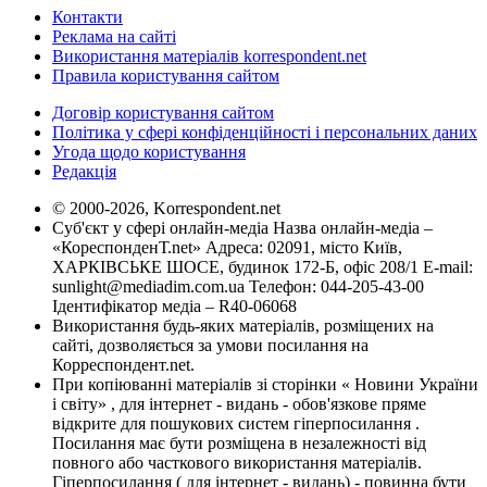
Контакти
Реклама на сайті
Використання матеріалів korrespondent.net
Правила користування сайтом
Договір користування сайтом
Політика у сфері конфіденційності і персональних даних
Угода щодо користування
Редакція
© 2000-2026, Korrespondent.net
Суб'єкт у сфері онлайн-медіа Назва онлайн-медіа –
«КореспонденТ.net» Адреса: 02091, місто Київ,
ХАРКІВСЬКЕ ШОСЕ, будинок 172-Б, офіс 208/1 E-mail:
sunlight@mediadim.com.ua
Телефон: 044-205-43-00
Ідентифікатор медіа – R40-06068
Використання будь-яких матеріалів, розміщених на
сайті, дозволяється за умови посилання на
Корреспондент.net.
При копіюванні матеріалів зі сторінки « Новини України
і світу» , для інтернет - видань - обов'язкове пряме
відкрите для пошукових систем гіперпосилання .
Посилання має бути розміщена в незалежності від
повного або часткового використання матеріалів.
Гіперпосилання ( для інтернет - видань) - повинна бути