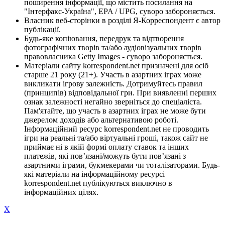
поширення інформації, що містить посилання на
"Інтерфакс-Україна", EPA / UPG, суворо забороняється.
Власник веб-сторінки в розділі Я-Корреспондент є автор
публікації.
Будь-яке копіювання, передрук та відтворення
фотографічних творів та/або аудіовізуальних творів
правовласника Getty Images - суворо забороняється.
Матеріали сайту korrespondent.net призначені для осіб
старше 21 року (21+). Участь в азартних іграх може
викликати ігрову залежність. Дотримуйтесь правил
(принципів) відповідальної гри. При виявленні перших
ознак залежності негайно зверніться до спеціаліста.
Пам'ятайте, що участь в азартних іграх не може бути
джерелом доходів або альтернативою роботі.
Інформаційний ресурс korrespondent.net не проводить
ігри на реальні та/або віртуальні гроші, також сайт не
приймає ні в якій формі оплату ставок та інших
платежів, які пов’язані/можуть бути пов’язані з
азартними іграми, букмекерами чи тоталізаторами. Будь-
які матеріали на інформаційному ресурсі
korrespondent.net публікуються виключно в
інформаційних цілях.
X