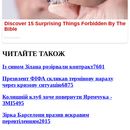
ЧИТАЙТЕ ТАКОЖ
Із сином Зідана розірвали контракт
7601
Президент ФІФА скликав термінову нараду
через кризову ситуацію
6875
Колишній клуб хоче повернути Яремчука -
ЗМІ
5495
Зірка Барселони вразив яскравим
перевтіленням
2015