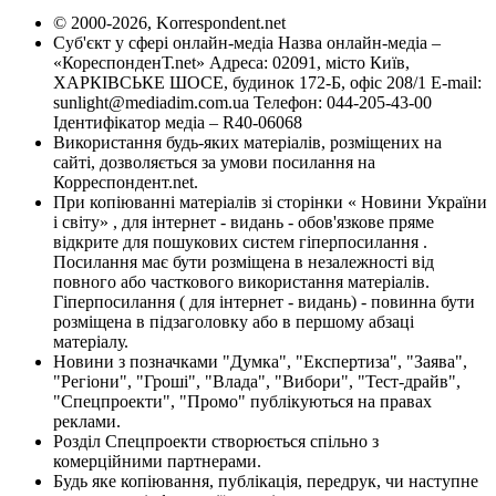
© 2000-2026, Korrespondent.net
Суб'єкт у сфері онлайн-медіа Назва онлайн-медіа –
«КореспонденТ.net» Адреса: 02091, місто Київ,
ХАРКІВСЬКЕ ШОСЕ, будинок 172-Б, офіс 208/1 E-mail:
sunlight@mediadim.com.ua
Телефон: 044-205-43-00
Ідентифікатор медіа – R40-06068
Використання будь-яких матеріалів, розміщених на
сайті, дозволяється за умови посилання на
Корреспондент.net.
При копіюванні матеріалів зі сторінки « Новини України
і світу» , для інтернет - видань - обов'язкове пряме
відкрите для пошукових систем гіперпосилання .
Посилання має бути розміщена в незалежності від
повного або часткового використання матеріалів.
Гіперпосилання ( для інтернет - видань) - повинна бути
розміщена в підзаголовку або в першому абзаці
матеріалу.
Новини з позначками "Думка", "Експертиза", "Заява",
"Регіони", "Гроші", "Влада", "Вибори", "Тест-драйв",
"Спецпроекти", "Промо" публікуються на правах
реклами.
Розділ Спецпроекти створюється спільно з
комерційними партнерами.
Будь яке копіювання, публікація, передрук, чи наступне