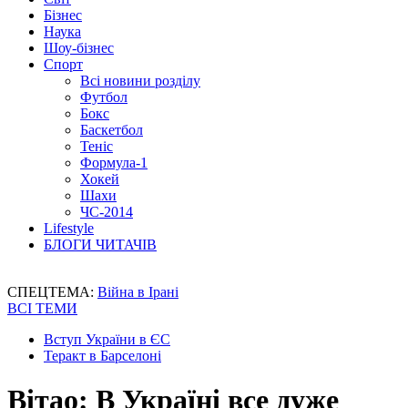
Бізнес
Наука
Шоу-бізнес
Спорт
Всі новини розділу
Футбол
Бокс
Баскетбол
Теніс
Формула-1
Хокей
Шахи
ЧС-2014
Lifestyle
БЛОГИ ЧИТАЧІВ
СПЕЦТЕМА:
Війна в Ірані
ВСІ ТЕМИ
Вступ України в ЄС
Теракт в Барселоні
Вітао: В Україні все дуже