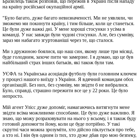
Бразилець також розповів, що пережив в Україні після нападу
на країну російської окупаційної армії.
"Було багато, дуже багато невизначеності. Ми не уявляли, чи
зможемо ми покинути країну, і тим більше, коли це станеться.
Це були дуже важкі дні. У мене хороші стосунки з усіма в
команді. У нас завжди були чудові стосунки. Але, без сумніву,
зараз ми набагато згуртованіші через те, що сталося.
Ми з дружиною боялися, що наш син, якому лише три місяці,
буде голодним, захоче пити чи замерзне. І я думаю, що це був
найбільший страх інших батьків, які також були там.
УЄФА та Українська асоціація футболу були головним ключем
у процесі нашого виїзду з України. Я вдячний командам обох
організацій. Без них, без сумніву, ми звідти б не вибралися.
Було, справді, страшно пережити все це у 22 роки. Це було
непросто.
Мій агент Улісс дуже допоміг, намагаючись витягнути мене
звідти всіма можливими способами. Це було дуже важливо. Я
знаю, що можу розраховувати на нього у всьому, і я також буду
готовий допомогти йому, коли це буде потрібно. У такі
скрутні часи можна зрозуміти, хто дійсно піклується про тебе,
а хто ні. І він був одним із тих, хто дуже дбав про мою безпеку,