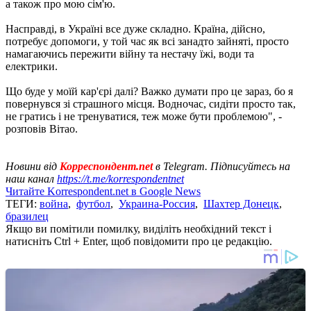
а також про мою сім'ю.
Насправді, в Україні все дуже складно. Країна, дійсно,
потребує допомоги, у той час як всі занадто зайняті, просто
намагаючись пережити війну та нестачу їжі, води та
електрики.
Що буде у моїй кар'єрі далі? Важко думати про це зараз, бо я
повернувся зі страшного місця. Водночас, сидіти просто так,
не гратись і не тренуватися, теж може бути проблемою", -
розповів Вітао.
Новини від
Корреспондент.net
в Telegram. Підписуйтесь на
наш канал
https://t.me/korrespondentnet
Читайте Korrespondent.net в Google News
ТЕГИ:
война
,
футбол
,
Украина-Россия
,
Шахтер Донецк
,
бразилец
Якщо ви помітили помилку, виділіть необхідний текст і
натисніть Ctrl + Enter, щоб повідомити про це редакцію.