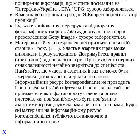
поширення інформації, що містить посилання на
"Інтерфакс-Україна", EPA / UPG, суворо забороняється.
Власник веб-сторінки в розділі Я-Корреспондент є автор
публікації.
Будь-яке копіювання, передрук та відтворення
фотографічних творів та/або аудіовізуальних творів
правовласника Getty Images - суворо забороняється.
Матеріали сайту korrespondent.net призначені для осіб
старше 21 року (21+). Участь в азартних іграх може
викликати ігрову залежність. Дотримуйтесь правил
(принципів) відповідальної гри. При виявленні перших
ознак залежності негайно зверніться до спеціаліста.
Пам'ятайте, що участь в азартних іграх не може бути
джерелом доходів або альтернативою роботі.
Інформаційний ресурс korrespondent.net не проводить
ігри на реальні та/або віртуальні гроші, також сайт не
приймає ні в якій формі оплату ставок та інших
платежів, які пов’язані/можуть бути пов’язані з
азартними іграми, букмекерами чи тоталізаторами. Будь-
які матеріали на інформаційному ресурсі
korrespondent.net публікуються виключно в
інформаційних цілях.
X