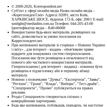
© 2000-2026, Korrespondent.net
Суб'єкт у сфері онлайн-медіа Назва онлайн-медіа –
«КореспонденТ.net» Адреса: 02091, місто Київ,
ХАРКІВСЬКЕ ШОСЕ, будинок 172-Б, офіс 208/1 E-mail:
sunlight@mediadim.com.ua
Телефон: 044-205-43-00
Ідентифікатор медіа – R40-06068
Використання будь-яких матеріалів, розміщених на
сайті, дозволяється за умови посилання на
Корреспондент.net.
При копіюванні матеріалів зі сторінки « Новини України
і світу» , для інтернет - видань - обов'язкове пряме
відкрите для пошукових систем гіперпосилання .
Посилання має бути розміщена в незалежності від
повного або часткового використання матеріалів.
Гіперпосилання ( для інтернет - видань) - повинна бути
розміщена в підзаголовку або в першому абзаці
матеріалу.
Новини з позначками "Думка", "Експертиза", "Заява",
"Регіони", "Гроші", "Влада", "Вибори", "Тест-драйв",
"Спецпроекти", "Промо" публікуються на правах
реклами.
Розділ Спецпроекти створюється спільно з
комерційними партнерами.
Будь яке копіювання, публікація, передрук, чи наступне