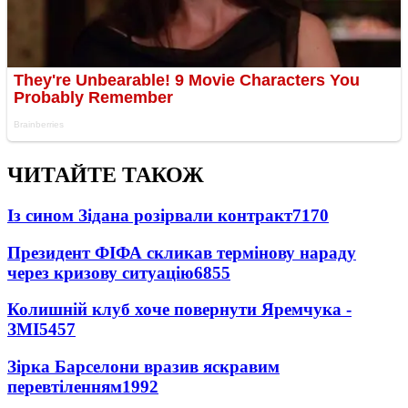
ЧИТАЙТЕ ТАКОЖ
Із сином Зідана розірвали контракт
7170
Президент ФІФА скликав термінову нараду
через кризову ситуацію
6855
Колишній клуб хоче повернути Яремчука -
ЗМІ
5457
Зірка Барселони вразив яскравим
перевтіленням
1992