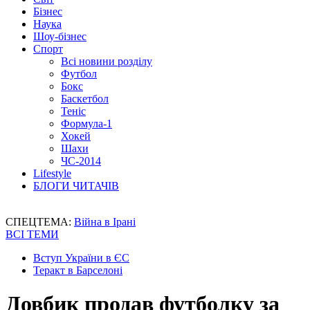
Бізнес
Наука
Шоу-бізнес
Спорт
Всі новини розділу
Футбол
Бокс
Баскетбол
Теніс
Формула-1
Хокей
Шахи
ЧС-2014
Lifestyle
БЛОГИ ЧИТАЧІВ
СПЕЦТЕМА:
Війна в Ірані
ВСІ ТЕМИ
Вступ України в ЄС
Теракт в Барселоні
Довбик продав футболку за