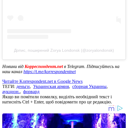
Допис, поширений Zorya Londonsk (@zoryalondonsk)
Новини від
Корреспондент.net
в Telegram. Підписуйтесь на
наш канал
https://t.me/korrespondentnet
Читайте Korrespondent.net в Google News
ТЕГИ:
деньги
,
Украинская армия
,
сборная Украины
,
аукцион.
,
форвард
Якщо ви помітили помилку, виділіть необхідний текст і
натисніть Ctrl + Enter, щоб повідомити про це редакцію.