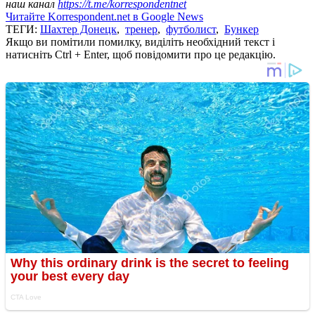
наш канал
https://t.me/korrespondentnet
Читайте Korrespondent.net в Google News
ТЕГИ:
Шахтер Донецк
,
тренер
,
футболист
,
Бункер
Якщо ви помітили помилку, виділіть необхідний текст і
натисніть Ctrl + Enter, щоб повідомити про це редакцію.