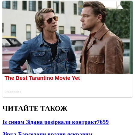
ЧИТАЙТЕ ТАКОЖ
Із сином Зідана розірвали контракт
7659
Зірка Барселони вразив яскравим