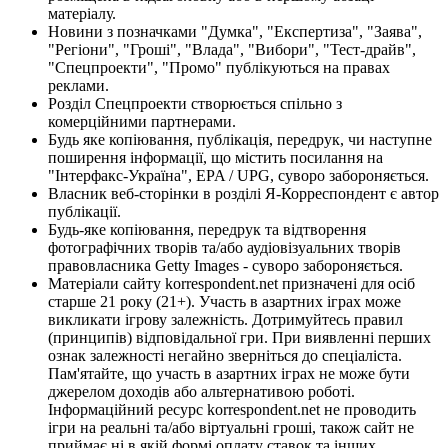
матеріалу.
Новини з позначками "Думка", "Експертиза", "Заява",
"Регіони", "Гроші", "Влада", "Вибори", "Тест-драйв",
"Спецпроекти", "Промо" публікуються на правах
реклами.
Розділ Спецпроекти створюється спільно з
комерційними партнерами.
Будь яке копіювання, публікація, передрук, чи наступне
поширення інформації, що містить посилання на
"Інтерфакс-Україна", EPA / UPG, суворо забороняється.
Власник веб-сторінки в розділі Я-Корреспондент є автор
публікації.
Будь-яке копіювання, передрук та відтворення
фотографічних творів та/або аудіовізуальних творів
правовласника Getty Images - суворо забороняється.
Матеріали сайту korrespondent.net призначені для осіб
старше 21 року (21+). Участь в азартних іграх може
викликати ігрову залежність. Дотримуйтесь правил
(принципів) відповідальної гри. При виявленні перших
ознак залежності негайно зверніться до спеціаліста.
Пам'ятайте, що участь в азартних іграх не може бути
джерелом доходів або альтернативою роботі.
Інформаційний ресурс korrespondent.net не проводить
ігри на реальні та/або віртуальні гроші, також сайт не
приймає ні в якій формі оплату ставок та інших