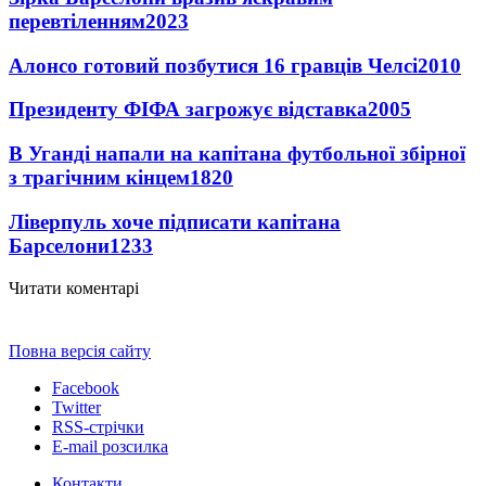
перевтіленням
2023
Алонсо готовий позбутися 16 гравців Челсі
2010
Президенту ФІФА загрожує відставка
2005
В Уганді напали на капітана футбольної збірної
з трагічним кінцем
1820
Ліверпуль хоче підписати капітана
Барселони
1233
Читати коментарі
Повна версія сайту
Facebook
Twitter
RSS-стрічки
E-mail розсилка
Контакти