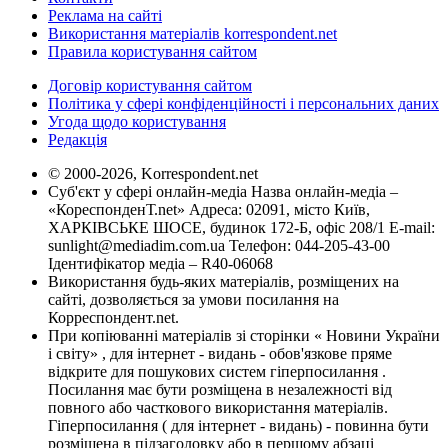
Реклама на сайті
Використання матеріалів korrespondent.net
Правила користування сайтом
Договір користування сайтом
Політика у сфері конфіденційності і персональних даних
Угода щодо користування
Редакція
© 2000-2026, Korrespondent.net
Суб'єкт у сфері онлайн-медіа Назва онлайн-медіа –
«КореспонденТ.net» Адреса: 02091, місто Київ,
ХАРКІВСЬКЕ ШОСЕ, будинок 172-Б, офіс 208/1 E-mail:
sunlight@mediadim.com.ua
Телефон: 044-205-43-00
Ідентифікатор медіа – R40-06068
Використання будь-яких матеріалів, розміщених на
сайті, дозволяється за умови посилання на
Корреспондент.net.
При копіюванні матеріалів зі сторінки « Новини України
і світу» , для інтернет - видань - обов'язкове пряме
відкрите для пошукових систем гіперпосилання .
Посилання має бути розміщена в незалежності від
повного або часткового використання матеріалів.
Гіперпосилання ( для інтернет - видань) - повинна бути
розміщена в підзаголовку або в першому абзаці