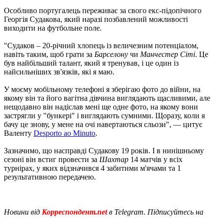
Особливо португалець переживає за свого екс-підопічного
Георгія Судакова, який наразі позбавлений можливості
виходити на футбольне поле.
"Судаков – 20-річний хлопець із величезним потенціалом,
навіть таким, щоб грати за
Барселону
чи
Манчестер Сіті
. Це
був найбільший талант, який я тренував, і це один із
найсильніших зв'язків, які я маю.
У моєму мобільному телефоні я зберігаю фото до війни, на
якому він та його вагітна дівчина виглядають щасливими, але
нещодавно він надіслав мені ще одне фото, на якому вони
застрягли у "бункері" і виглядають сумними. Щоразу, коли я
бачу це знову, у мене на очі навертаються сльози", — цитує
Валенту
Desporto ao Minuto
.
Зазначимо, що насправді Судакову 19 років. І в нинішньому
сезоні він встиг провести за
Шахтар
14 матчів у всіх
турнірах, у яких відзначився 4 забитими м'ячами та 1
результативною передачею.
Новини від
Корреспондент.net
в Telegram. Підписуйтесь на