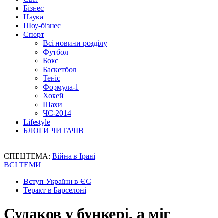
Бізнес
Наука
Шоу-бізнес
Спорт
Всі новини розділу
Футбол
Бокс
Баскетбол
Теніс
Формула-1
Хокей
Шахи
ЧС-2014
Lifestyle
БЛОГИ ЧИТАЧІВ
СПЕЦТЕМА:
Війна в Ірані
ВСІ ТЕМИ
Вступ України в ЄС
Теракт в Барселоні
Судаков у бункері, а міг