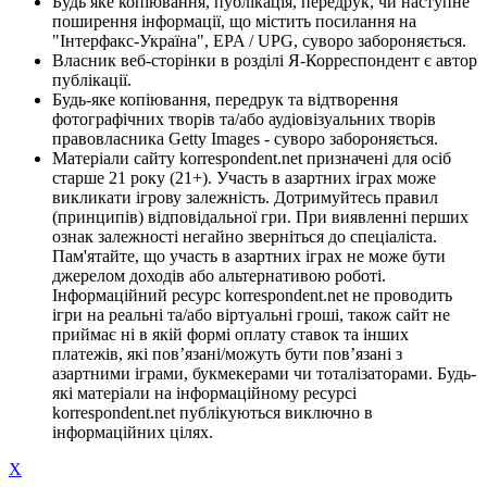
Будь яке копіювання, публікація, передрук, чи наступне
поширення інформації, що містить посилання на
"Інтерфакс-Україна", EPA / UPG, суворо забороняється.
Власник веб-сторінки в розділі Я-Корреспондент є автор
публікації.
Будь-яке копіювання, передрук та відтворення
фотографічних творів та/або аудіовізуальних творів
правовласника Getty Images - суворо забороняється.
Матеріали сайту korrespondent.net призначені для осіб
старше 21 року (21+). Участь в азартних іграх може
викликати ігрову залежність. Дотримуйтесь правил
(принципів) відповідальної гри. При виявленні перших
ознак залежності негайно зверніться до спеціаліста.
Пам'ятайте, що участь в азартних іграх не може бути
джерелом доходів або альтернативою роботі.
Інформаційний ресурс korrespondent.net не проводить
ігри на реальні та/або віртуальні гроші, також сайт не
приймає ні в якій формі оплату ставок та інших
платежів, які пов’язані/можуть бути пов’язані з
азартними іграми, букмекерами чи тоталізаторами. Будь-
які матеріали на інформаційному ресурсі
korrespondent.net публікуються виключно в
інформаційних цілях.
X