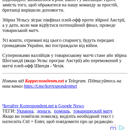
замість того, щоб ображатися на нашу команду за простій,
британці вирішили допомогти.
Збірна Уельсу зіграє півфінал плей-офф проти збірної Австрії,
а у дати, коли мав відбутися потенційний фінал, проведе
товариський матч.
Усі кошти, отримані від цього спарингу, будуть передані
громадянам України, які постраждали від війни.
Суперниками валлійців у товариському матчі стане або збірна
Шотландії (якщо Уельс програє Австрії) або переможений у
матчі плей-офф Швеція - Чехія.
Новини від
Корреспондент.net
в Telegram. Підписуйтесь на
наш канал
https://t.me/korrespondentnet
Читайте Korrespondent.net в Google News
ТЕГИ:
Украина
,
деньги
,
помощь
,
товарищеский матч
Якщо ви помітили помилку, виділіть необхідний текст і
натисніть Ctrl + Enter, щоб повідомити про це редакцію.