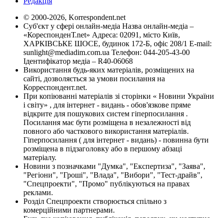
Редакція
© 2000-2026, Korrespondent.net
Суб'єкт у сфері онлайн-медіа Назва онлайн-медіа –
«КореспонденТ.net» Адреса: 02091, місто Київ,
ХАРКІВСЬКЕ ШОСЕ, будинок 172-Б, офіс 208/1 E-mail:
sunlight@mediadim.com.ua
Телефон: 044-205-43-00
Ідентифікатор медіа – R40-06068
Використання будь-яких матеріалів, розміщених на
сайті, дозволяється за умови посилання на
Корреспондент.net.
При копіюванні матеріалів зі сторінки « Новини України
і світу» , для інтернет - видань - обов'язкове пряме
відкрите для пошукових систем гіперпосилання .
Посилання має бути розміщена в незалежності від
повного або часткового використання матеріалів.
Гіперпосилання ( для інтернет - видань) - повинна бути
розміщена в підзаголовку або в першому абзаці
матеріалу.
Новини з позначками "Думка", "Експертиза", "Заява",
"Регіони", "Гроші", "Влада", "Вибори", "Тест-драйв",
"Спецпроекти", "Промо" публікуються на правах
реклами.
Розділ Спецпроекти створюється спільно з
комерційними партнерами.