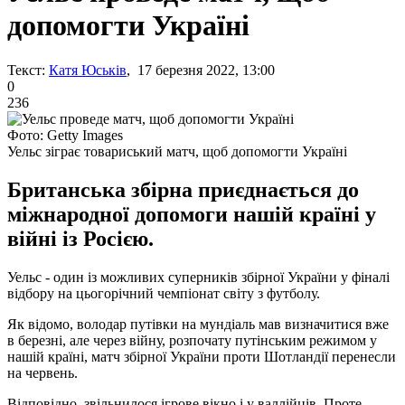
допомогти Україні
Текст:
Катя Юськів
, 17 березня 2022, 13:00
0
236
Фото: Getty Images
Уельс зіграє товариський матч, щоб допомогти Україні
Британська збірна приєднається до
міжнародної допомоги нашій країні у
війні із Росією.
Уельс - один із можливих суперників збірної України у фіналі
відбору на цьогорічний чемпіонат світу з футболу.
Як відомо, володар путівки на мундіаль мав визначитися вже
в березні, але через війну, розпочату путінським режимом у
нашій країні, матч збірної України проти Шотландії перенесли
на червень.
Відповідно, звільнилося ігрове вікно і у валлійців. Проте