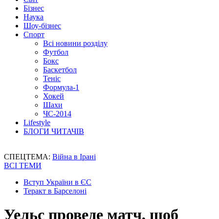
Бізнес
Наука
Шоу-бізнес
Спорт
Всі новини розділу
Футбол
Бокс
Баскетбол
Теніс
Формула-1
Хокей
Шахи
ЧС-2014
Lifestyle
БЛОГИ ЧИТАЧІВ
СПЕЦТЕМА:
Війна в Ірані
ВСІ ТЕМИ
Вступ України в ЄС
Теракт в Барселоні
Уельс проведе матч, щоб