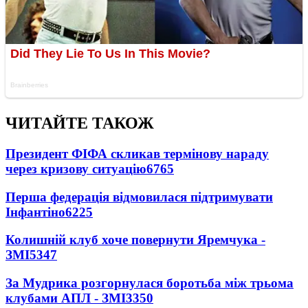
ЧИТАЙТЕ ТАКОЖ
Президент ФІФА скликав термінову нараду
через кризову ситуацію
6765
Перша федерація відмовилася підтримувати
Інфантіно
6225
Колишній клуб хоче повернути Яремчука -
ЗМІ
5347
За Мудрика розгорнулася боротьба між трьома
клубами АПЛ - ЗМІ
3350