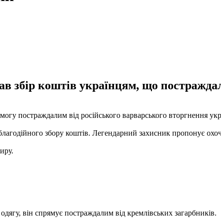
 збір коштів українцям, що постраждал
омогу постраждалим від російського варварського вторгнення укр
 благодійного збору коштів. Легендарний захисник пропонує охоч
иру.
 одягу, він спрямує постраждалим від кремлівських загарбників.