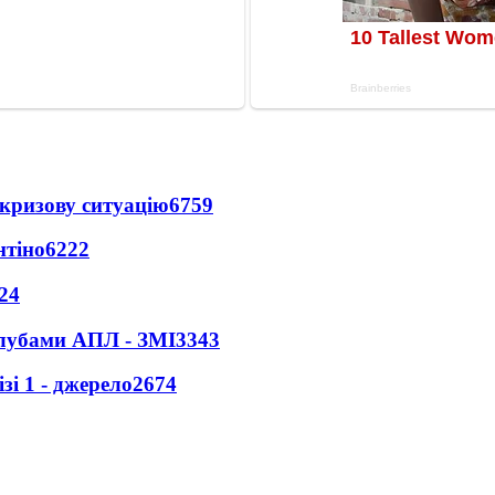
кризову ситуацію
6759
нтіно
6222
24
клубами АПЛ - ЗМІ
3343
і 1 - джерело
2674