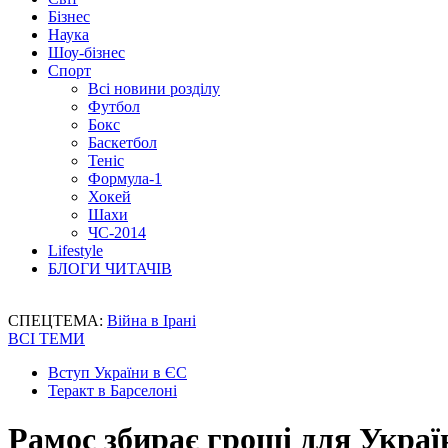
Бізнес
Наука
Шоу-бізнес
Спорт
Всі новини розділу
Футбол
Бокс
Баскетбол
Теніс
Формула-1
Хокей
Шахи
ЧС-2014
Lifestyle
БЛОГИ ЧИТАЧІВ
СПЕЦТЕМА:
Війна в Ірані
ВСІ ТЕМИ
Вступ України в ЄС
Теракт в Барселоні
Рамос збирає гроші для Украї