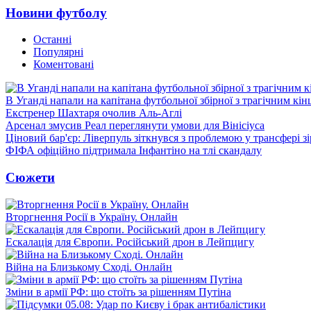
Новини футболу
Останні
Популярні
Коментовані
В Уганді напали на капітана футбольної збірної з трагічним кін
Екстренер Шахтаря очолив Аль-Аглі
Арсенал змусив Реал переглянути умови для Вінісіуса
Ціновий бар'єр: Ліверпуль зіткнувся з проблемою у трансфері 
ФІФА офіційно підтримала Інфантіно на тлі скандалу
Сюжети
Вторгнення Росії в Україну. Онлайн
Ескалація для Європи. Російський дрон в Лейпцигу
Війна на Близькому Сході. Онлайн
Зміни в армії РФ: що стоїть за рішенням Путіна