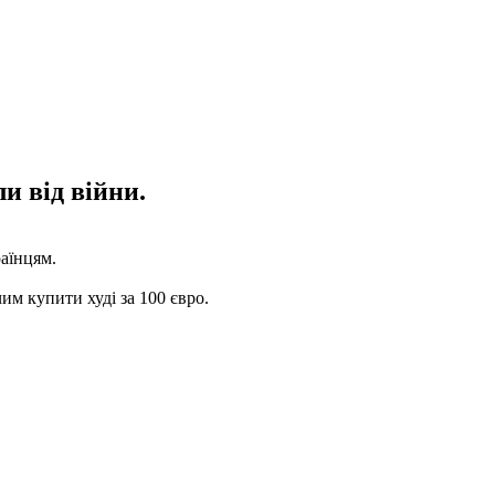
и від війни.
аїнцям.
им купити худі за 100 євро.