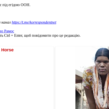
є під егідою ООН.
ш канал
https://t.me/korrespondentnet
ио Рамос
ь Ctrl + Enter, щоб повідомити про це редакцію.