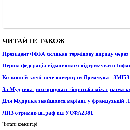
ЧИТАЙТЕ ТАКОЖ
Президент ФІФА скликав термінову нараду через 
Перша федерація відмовилася підтримувати Інфа
Колишній клуб хоче повернути Яремчука - ЗМІ
53
За Мудрика розгорнулася боротьба між трьома 
Для Мудрика знайшовся варіант у французькій Ліз
ЛНЗ отримав штраф від УЄФА
2381
Читати коментарі