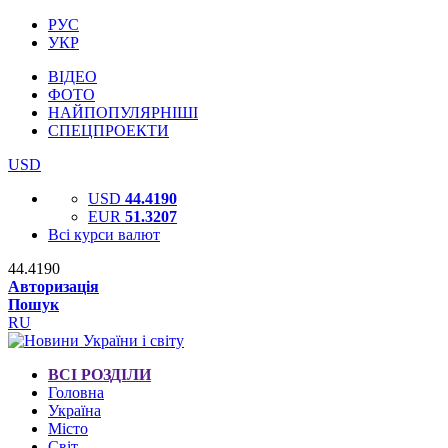
РУС
УКР
ВІДЕО
ФОТО
НАЙПОПУЛЯРНІШІ
СПЕЦПРОЕКТИ
USD
USD
44.4190
EUR
51.3207
Всі курси валют
44.4190
Авторизація
Пошук
RU
ВСІ РОЗДІЛИ
Головна
Україна
Місто
Світ