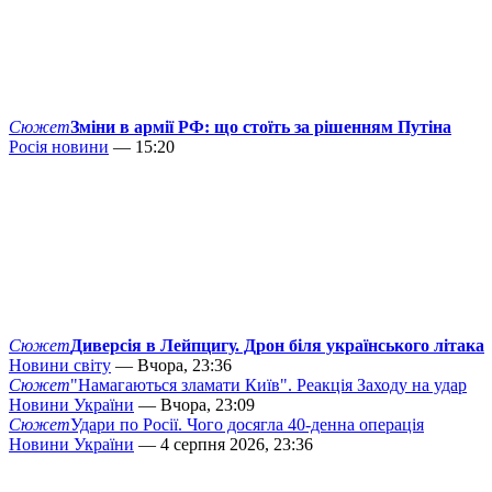
Сюжет
Зміни в армії РФ: що стоїть за рішенням Путіна
Росія новини
— 15:20
Сюжет
Диверсія в Лейпцигу. Дрон біля українського літака
Новини світу
— Вчора, 23:36
Сюжет
"Намагаються зламати Київ". Реакція Заходу на удар
Новини України
— Вчора, 23:09
Сюжет
Удари по Росії. Чого досягла 40-денна операція
Новини України
— 4 серпня 2026, 23:36