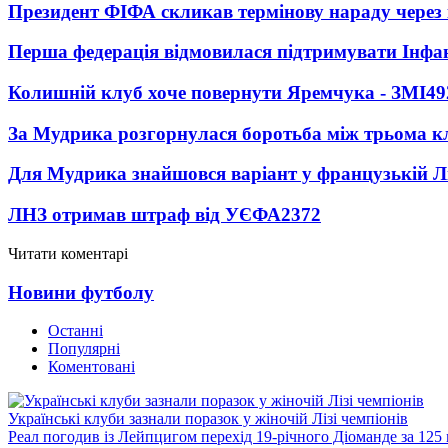
Президент ФІФА скликав термінову нараду через 
Перша федерація відмовилася підтримувати Інфа
Колишній клуб хоче повернути Яремчука - ЗМІ
49
За Мудрика розгорнулася боротьба між трьома 
Для Мудрика знайшовся варіант у французькій Ліз
ЛНЗ отримав штраф від УЄФА
2372
Читати коментарі
Новини футболу
Останні
Популярні
Коментовані
Українські клуби зазнали поразок у жіночій Лізі чемпіонів
Реал погодив із Лейпцигом перехід 19-річного Діоманде за 125