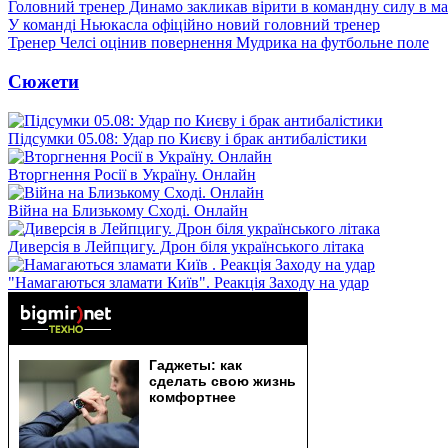
Головний тренер Динамо закликав вірити в командну силу в ма
У команді Ньюкасла офіційно новий головний тренер
Тренер Челсі оцінив повернення Мудрика на футбольне поле
Сюжети
Підсумки 05.08: Удар по Києву і брак антибалістики
Вторгнення Росії в Україну. Онлайн
Війна на Близькому Сході. Онлайн
Диверсія в Лейпцигу. Дрон біля українського літака
"Намагаються зламати Київ". Реакція Заходу на удар