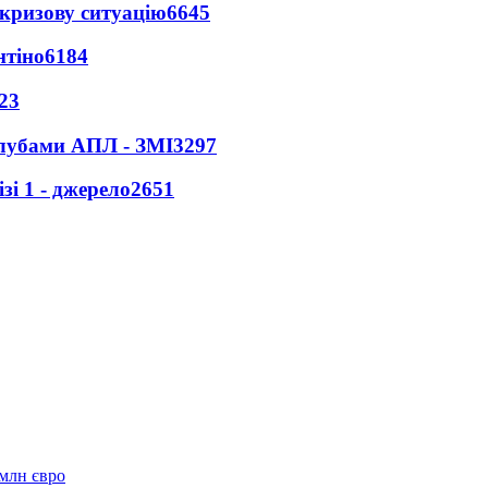
кризову ситуацію
6645
нтіно
6184
23
клубами АПЛ - ЗМІ
3297
і 1 - джерело
2651
 млн євро