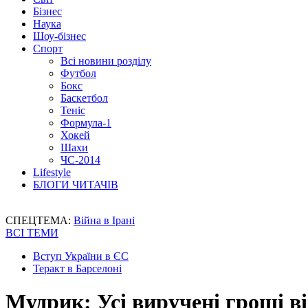
Бізнес
Наука
Шоу-бізнес
Спорт
Всі новини розділу
Футбол
Бокс
Баскетбол
Теніс
Формула-1
Хокей
Шахи
ЧС-2014
Lifestyle
БЛОГИ ЧИТАЧІВ
СПЕЦТЕМА:
Війна в Ірані
ВСІ ТЕМИ
Вступ України в ЄС
Теракт в Барселоні
Мудрик: Усі виручені гроші в