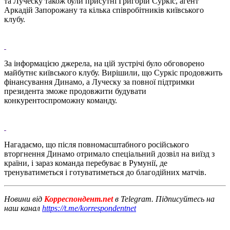
та Луческу також були присутні Григорій Суркіс, агент
Аркадій Запорожану та кілька співробітників київського
клубу.
За інформацією джерела, на цій зустрічі було обговорено
майбутнє київського клубу. Вирішили, що Суркіс продовжить
фінансування Динамо, а Луческу за повної підтримки
президента зможе продовжити будувати
конкурентоспроможну команду.
Нагадаємо, що після повномасштабного російського
вторгнення Динамо отримало спеціальний дозвіл на виїзд з
країни, і зараз команда перебуває в Румунії, де
тренуватиметься і готуватиметься до благодійних матчів.
Новини від
Корреспондент.net
в Telegram. Підписуйтесь на
наш канал
https://t.me/korrespondentnet