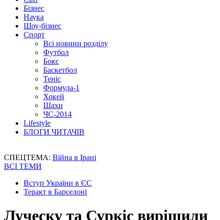
Бізнес
Наука
Шоу-бізнес
Спорт
Всі новини розділу
Футбол
Бокс
Баскетбол
Теніс
Формула-1
Хокей
Шахи
ЧС-2014
Lifestyle
БЛОГИ ЧИТАЧІВ
СПЕЦТЕМА:
Війна в Ірані
ВСІ ТЕМИ
Вступ України в ЄС
Теракт в Барселоні
Луческу та Суркіс вирішили