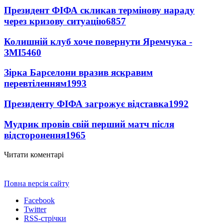
Президент ФІФА скликав термінову нараду
через кризову ситуацію
6857
Колишній клуб хоче повернути Яремчука -
ЗМІ
5460
Зірка Барселони вразив яскравим
перевтіленням
1993
Президенту ФІФА загрожує відставка
1992
Мудрик провів свій перший матч після
відсторонення
1965
Читати коментарі
Повна версія сайту
Facebook
Twitter
RSS-стрічки