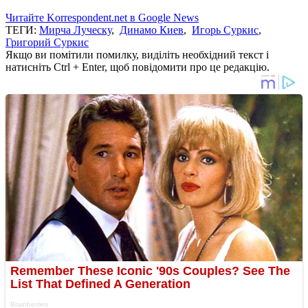
Читайте Korrespondent.net в Google News
ТЕГИ:
Мирча Луческу
,
Динамо Киев
,
Игорь Суркис
,
Григорий Суркис
Якщо ви помітили помилку, виділіть необхідний текст і
натисніть Ctrl + Enter, щоб повідомити про це редакцію.