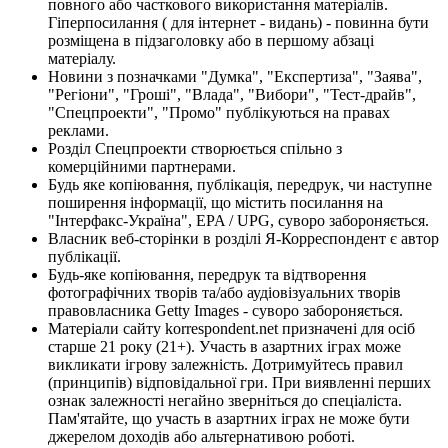
повного або часткового використання матеріалів.
Гіперпосилання ( для інтернет - видань) - повинна бути
розміщена в підзаголовку або в першому абзаці
матеріалу.
Новини з позначками "Думка", "Експертиза", "Заява",
"Регіони", "Гроші", "Влада", "Вибори", "Тест-драйв",
"Спецпроекти", "Промо" публікуються на правах
реклами.
Розділ Спецпроекти створюється спільно з
комерційними партнерами.
Будь яке копіювання, публікація, передрук, чи наступне
поширення інформації, що містить посилання на
"Інтерфакс-Україна", EPA / UPG, суворо забороняється.
Власник веб-сторінки в розділі Я-Корреспондент є автор
публікації.
Будь-яке копіювання, передрук та відтворення
фотографічних творів та/або аудіовізуальних творів
правовласника Getty Images - суворо забороняється.
Матеріали сайту korrespondent.net призначені для осіб
старше 21 року (21+). Участь в азартних іграх може
викликати ігрову залежність. Дотримуйтесь правил
(принципів) відповідальної гри. При виявленні перших
ознак залежності негайно зверніться до спеціаліста.
Пам'ятайте, що участь в азартних іграх не може бути
джерелом доходів або альтернативою роботі.