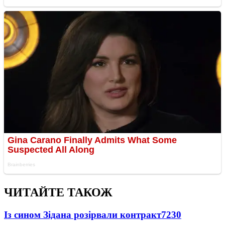
ЧИТАЙТЕ ТАКОЖ
Із сином Зідана розірвали контракт
7230