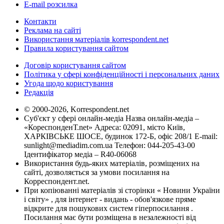
E-mail розсилка
Контакти
Реклама на сайті
Використання матеріалів korrespondent.net
Правила користування сайтом
Договір користування сайтом
Політика у сфері конфіденційності і персональних даних
Угода щодо користування
Редакція
© 2000-2026, Korrespondent.net
Суб'єкт у сфері онлайн-медіа Назва онлайн-медіа –
«КореспонденТ.net» Адреса: 02091, місто Київ,
ХАРКІВСЬКЕ ШОСЕ, будинок 172-Б, офіс 208/1 E-mail:
sunlight@mediadim.com.ua
Телефон: 044-205-43-00
Ідентифікатор медіа – R40-06068
Використання будь-яких матеріалів, розміщених на
сайті, дозволяється за умови посилання на
Корреспондент.net.
При копіюванні матеріалів зі сторінки « Новини України
і світу» , для інтернет - видань - обов'язкове пряме
відкрите для пошукових систем гіперпосилання .
Посилання має бути розміщена в незалежності від