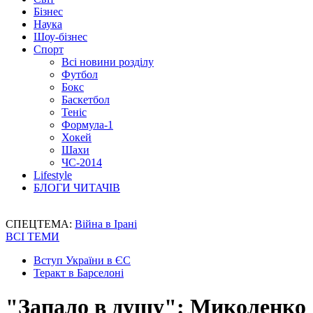
Бізнес
Наука
Шоу-бізнес
Спорт
Всі новини розділу
Футбол
Бокс
Баскетбол
Теніс
Формула-1
Хокей
Шахи
ЧС-2014
Lifestyle
БЛОГИ ЧИТАЧІВ
СПЕЦТЕМА:
Війна в Ірані
ВСІ ТЕМИ
Вступ України в ЄС
Теракт в Барселоні
"Запало в душу": Миколенко