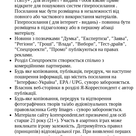
і світу» , для інтернет - видань - обов'язкове пряме
відкрите для пошукових систем гіперпосилання .
Посилання має бути розміщена в незалежності від
повного або часткового використання матеріалів.
Гіперпосилання ( для інтернет - видань) - повинна бути
розміщена в підзаголовку або в першому абзаці
матеріалу.
Новини з позначками "Думка", "Експертиза", "Заява",
"Регіони", "Гроші", "Влада", "Вибори", "Тест-драйв",
"Спецпроекти", "Промо" публікуються на правах
реклами.
Розділ Спецпроекти створюється спільно з
комерційними партнерами.
Будь яке копіювання, публікація, передрук, чи наступне
поширення інформації, що містить посилання на
"Інтерфакс-Україна", EPA / UPG, суворо забороняється.
Власник веб-сторінки в розділі Я-Корреспондент є автор
публікації.
Будь-яке копіювання, передрук та відтворення
фотографічних творів та/або аудіовізуальних творів
правовласника Getty Images - суворо забороняється.
Матеріали сайту korrespondent.net призначені для осіб
старше 21 року (21+). Участь в азартних іграх може
викликати ігрову залежність. Дотримуйтесь правил
(принципів) відповідальної гри. При виявленні перших