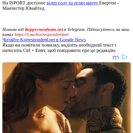
На ISPORT доступне
відео голу та огляд матчу
Евертон -
Манчестер Юнайтед.
Новини від
Корреспондент.net
в Telegram. Підписуйтесь на наш
канал
https://t.me/korrespondentnet
Читайте Korrespondent.net в Google News
Якщо ви помітили помилку, виділіть необхідний текст і
натисніть Ctrl + Enter, щоб повідомити про це редакцію.