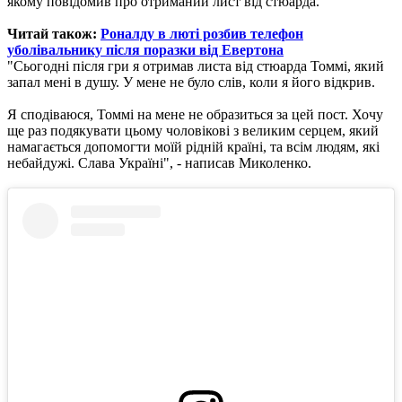
якому повідомив про отриманий лист від стюарда.
Читай також:
Роналду в люті розбив телефон
уболівальнику після поразки від Евертона
"Сьогодні після гри я отримав листа від стюарда Томмі, який
запал мені в душу. У мене не було слів, коли я його відкрив.
Я сподіваюся, Томмі на мене не образиться за цей пост. Хочу
ще раз подякувати цьому чоловікові з великим серцем, який
намагається допомогти моїй рідній країні, та всім людям, які
небайдужі. Слава Україні", - написав Миколенко.