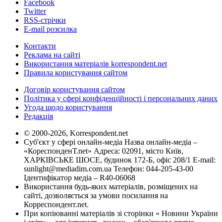
Facebook
Twitter
RSS-стрічки
E-mail розсилка
Контакти
Реклама на сайті
Використання матеріалів korrespondent.net
Правила користування сайтом
Договір користування сайтом
Політика у сфері конфіденційності і персональних даних
Угода щодо користування
Редакція
© 2000-2026, Korrespondent.net
Суб'єкт у сфері онлайн-медіа Назва онлайн-медіа –
«КореспонденТ.net» Адреса: 02091, місто Київ,
ХАРКІВСЬКЕ ШОСЕ, будинок 172-Б, офіс 208/1 E-mail:
sunlight@mediadim.com.ua
Телефон: 044-205-43-00
Ідентифікатор медіа – R40-06068
Використання будь-яких матеріалів, розміщених на
сайті, дозволяється за умови посилання на
Корреспондент.net.
При копіюванні матеріалів зі сторінки « Новини України