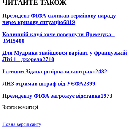
ЧИТАЙТЕ ТАКОЖ
Президент ФІФА скликав термінову нараду
через кризову ситуацію
6819
Колишній клуб хоче повернути Яремчука -
ЗМІ
5400
Для Мудрика знайшовся варіант у французькій
Лізі 1 - джерело
2710
Із сином Зідана розірвали контракт
2482
ЛНЗ отримав штраф від УЄФА
2399
Президенту ФІФА загрожує відставка
1973
Читати коментарі
Повна версія сайту