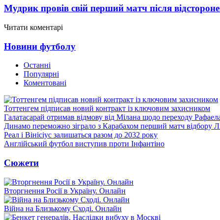
Мудрик провів свій перший матч після відсторон
Читати коментарі
Новини футболу
Останні
Популярні
Коментовані
Тоттенгем підписав новий контракт із ключовим захисником
Галатасарай отримав відмову від Мілана щодо переходу Рафаел
Динамо переможно зіграло з Карабахом перший матч відбору Л
Реал і Вінісіус залишаться разом до 2032 року
Англійський футбол виступив проти Інфантіно
Сюжети
Вторгнення Росії в Україну. Онлайн
Війна на Близькому Сході. Онлайн