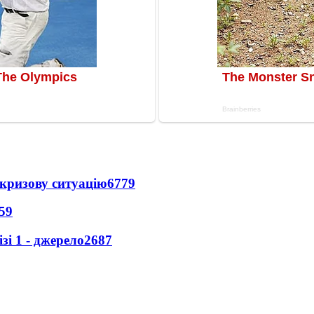
кризову ситуацію
6779
59
і 1 - джерело
2687