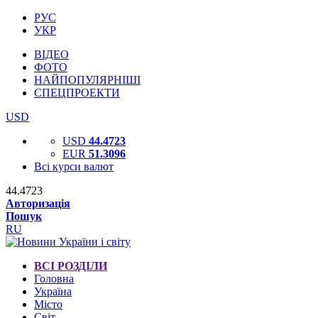
РУС
УКР
ВІДЕО
ФОТО
НАЙПОПУЛЯРНІШІ
СПЕЦПРОЕКТИ
USD
USD
44.4723
EUR
51.3096
Всі курси валют
44.4723
Авторизація
Пошук
RU
ВСІ РОЗДІЛИ
Головна
Україна
Місто
Світ