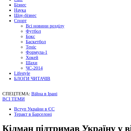
Бізнес
Наука
Шоу-бізнес
Спорт
Всі новини розділу
Футбол
Бокс
Баскетбол
Теніс
Формула-1
Хокей
Шахи
ЧС-2014
Lifestyle
БЛОГИ ЧИТАЧІВ
СПЕЦТЕМА:
Війна в Ірані
ВСІ ТЕМИ
Вступ України в ЄС
Теракт в Барселоні
Кілман підтримав Україну у ві