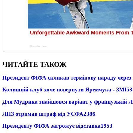
ЧИТАЙТЕ ТАКОЖ
Президент ФІФА скликав термінову нараду через 
Колишній клуб хоче повернути Яремчука - ЗМІ
53
Для Мудрика знайшовся варіант у французькій Ліз
ЛНЗ отримав штраф від УЄФА
2386
Президенту ФІФА загрожує відставка
1953