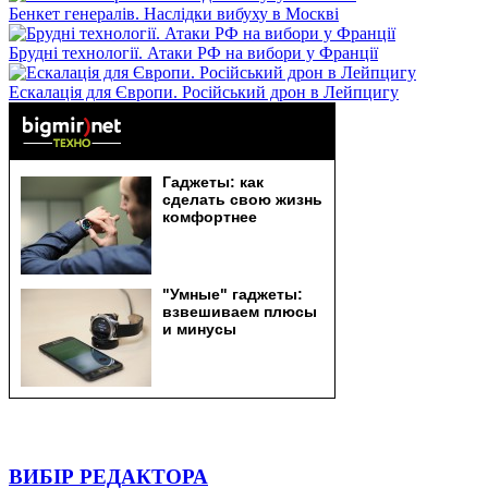
Бенкет генералів. Наслідки вибуху в Москві
Брудні технології. Атаки РФ на вибори у Франції
Ескалація для Європи. Російський дрон в Лейпцигу
ВИБІР РЕДАКТОРА