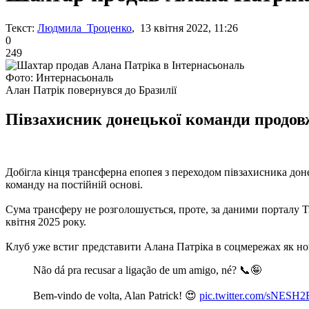
Текст:
Людмила Троценко
, 13 квітня 2022, 11:26
0
249
Фото: Интернасьональ
Алан Патрік повернувся до Бразилії
Півзахисник донецької команди продовж
Добігла кінця трансферна епопея з переходом півзахисника до
команду на постійній основі.
Сума трансферу не розголошується, проте, за даними порталу Tr
квітня 2025 року.
Клуб уже встиг представити Алана Патріка в соцмережах як но
Não dá pra recusar a ligação de um amigo, né? 📞🤪
Bem-vindo de volta, Alan Patrick! 😍
pic.twitter.com/sNESH2