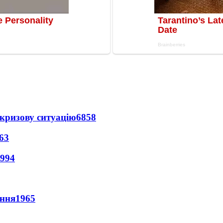
кризову ситуацію
6858
63
994
ення
1965