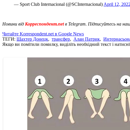
— Sport Club Internacional (@SCInternacional)
April 12, 202
Новини від
Корреспондент.net
в Telegram. Підписуйтесь на на
Читайте Korrespondent.net в Google News
ТЕГИ:
Шахтер Донецк
,
трансфер
,
Алан Патрик
,
Интернасьон
Якщо ви помітили помилку, виділіть необхідний текст і натисніт