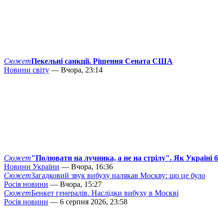
Сюжет
Пекельні санкції. Рішення Сената США
Новини світу
— Вчора, 23:14
Сюжет
"Полювати на лучника, а не на стрілу". Як Україні 
Новини України
— Вчора, 16:36
Сюжет
Загадковий звук вибуху налякав Москву: що це було
Росія новини
— Вчора, 15:27
Сюжет
Бенкет генералів. Наслідки вибуху в Москві
Росія новини
— 6 серпня 2026, 23:58