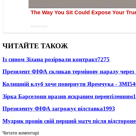
ЧИТАЙТЕ ТАКОЖ
Із сином Зідана розірвали контракт
7275
Президент ФІФА скликав термінову нараду через 
Колишній клуб хоче повернути Яремчука - ЗМІ
54
Зірка Барселони вразив яскравим перевтіленням
1
Президенту ФІФА загрожує відставка
1993
Мудрик провів свій перший матч після відсторон
Читати коментарі