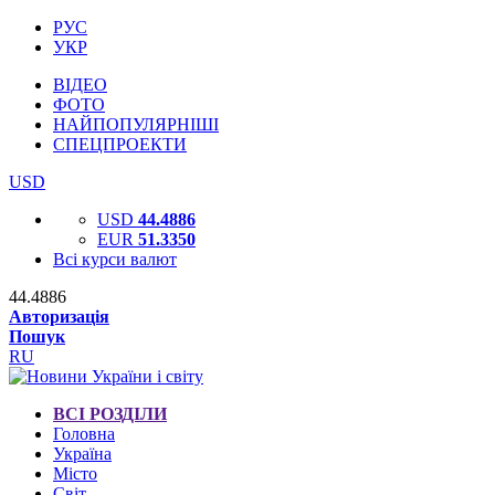
РУС
УКР
ВІДЕО
ФОТО
НАЙПОПУЛЯРНІШІ
СПЕЦПРОЕКТИ
USD
USD
44.4886
EUR
51.3350
Всі курси валют
44.4886
Авторизація
Пошук
RU
ВСІ РОЗДІЛИ
Головна
Україна
Місто
Світ