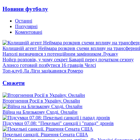
Новини футболу
Останні
Популярні
Коментовані
Колишній агент Неймара розкрив схеми впливу на трансферни
Наполі визначився з потенційним замінником Лукаку
Нойєр розповів, у чому секрет Баварії перед початком сезону
Алонсо готовий позбутися 16 гравців Челсі
Топ-клуб Ла Ліги зацікавився Ромеро
Сюжети
Вторгнення Росії в Україну. Онлайн
Війна на Близькому Сході. Онлайн
Підсумки 07.08: "Пекельні" санкції і "парад" дронів
Пекельні санкції. Рішення Сената США