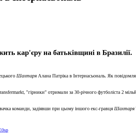
ить кар'єру на батьківщині в Бразилії.
нецького
Шахтаря
Алана Патріка в Інтернасьональ. Як повідомл
ansfermarkt, "гірники" отримали за 30-річного футболіста 2 міль
вачка команди, задіявши при цьому іншого екс-гравця
Шахтаря
E0sp