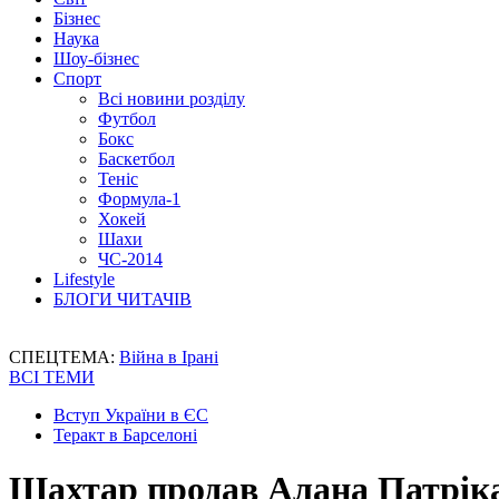
Бізнес
Наука
Шоу-бізнес
Спорт
Всі новини розділу
Футбол
Бокс
Баскетбол
Теніс
Формула-1
Хокей
Шахи
ЧС-2014
Lifestyle
БЛОГИ ЧИТАЧІВ
СПЕЦТЕМА:
Війна в Ірані
ВСІ ТЕМИ
Вступ України в ЄС
Теракт в Барселоні
Шахтар продав Алана Патріка