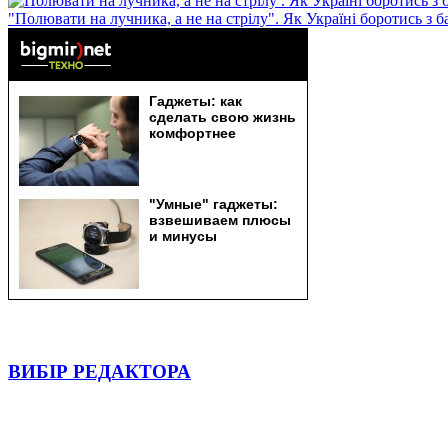
"Полювати на лучника, а не на стрілу". Як Україні боротись з 
ВИБІР РЕДАКТОРА