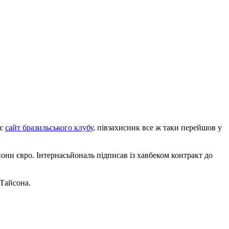
яє
сайт бразильського клубу
, півзахисник все ж таки перейшов у
йони євро. Інтернасьйональ підписав із хавбеком контракт до
Тайсона.