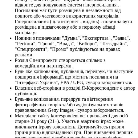
відкрите для пошукових систем гіперпосилання .
Посилання має бути розміщена в незалежності від
повного або часткового використання матеріалів.
Гіперпосилання ( для інтернет - видань) - повинна бути
розміщена в підзаголовку або в першому абзаці
матеріалу.
Новини з позначками "Думка", "Експертиза", "Заява",
"Регіони", "Гроші", "Влада", "Вибори", "Тест-драйв",
"Спецпроекти", "Промо" публікуються на правах
реклами.
Розділ Спецпроекти створюється спільно з
комерційними партнерами.
Будь яке копіювання, публікація, передрук, чи наступне
поширення інформації, що містить посилання на
"Інтерфакс-Україна", EPA / UPG, суворо забороняється.
Власник веб-сторінки в розділі Я-Корреспондент є автор
публікації.
Будь-яке копіювання, передрук та відтворення
фотографічних творів та/або аудіовізуальних творів
правовласника Getty Images - суворо забороняється.
Матеріали сайту korrespondent.net призначені для осіб
старше 21 року (21+). Участь в азартних іграх може
викликати ігрову залежність. Дотримуйтесь правил
(принципів) відповідальної гри. При виявленні перших
ознак залежності негайно зверніться до спеціаліста.