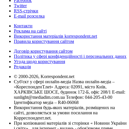
Facebook
Twitter
RSS-стрічки
E-mail розсилка
Контакти
Реклама на сайті
Використання матеріалів korrespondent.net
Правила користування сайтом
Договір користування сайтом
Політика у сфері конфіденційності і персональних даних
Угода щодо користування
Редакція
© 2000-2026, Korrespondent.net
Суб'єкт у сфері онлайн-медіа Назва онлайн-медіа –
«КореспонденТ.net» Адреса: 02091, місто Київ,
ХАРКІВСЬКЕ ШОСЕ, будинок 172-Б, офіс 208/1 E-mail:
sunlight@mediadim.com.ua
Телефон: 044-205-43-00
Ідентифікатор медіа – R40-06068
Використання будь-яких матеріалів, розміщених на
сайті, дозволяється за умови посилання на
Корреспондент.net.
При копіюванні матеріалів зі сторінки « Новини України
і світу» , для інтернет - видань - обов'язкове пряме