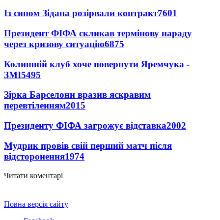
Із сином Зідана розірвали контракт
7601
Президент ФІФА скликав термінову нараду
через кризову ситуацію
6875
Колишній клуб хоче повернути Яремчука -
ЗМІ
5495
Зірка Барселони вразив яскравим
перевтіленням
2015
Президенту ФІФА загрожує відставка
2002
Мудрик провів свій перший матч після
відсторонення
1974
Читати коментарі
Повна версія сайту