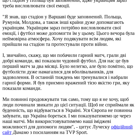
що стадіон у Польщі був заповнений, адже українцям зараз
треба висловлювати свої емоції.
"Я знав, що стадіон у Варшаві буде заповнений. Польща,
Румунія, Молдова, а також інші країни дуже допомагають
українцям. Українцям зараз потрібно висловлювати свої
емоції, і футбол може допомогти їм у цьому. Цього вечора була
неймовірна атмосфера. Хочу подякувати всім людям, які
прийшли на стадіон та протестували проти війни.
І, звичайно, скажу, що ми побачили гарний матч, грали дві
добрі команди, які показали чудовий футбол. Для нас це був
перший матч за два місяці. Було нелегко, але було помітно, що
футболісти дуже намагалися для вболівальників, для
задоволення. В останній тиждень ми тренувалися і набрали
гарної форми. Я був приємно вражений тією якістю гри, яку
показали команди.
Ми повинні продовжувати так само, тому що я не хочу, щоб
люди починали звикати до цієї ситуації. Щоб не сприймали як
буденність, що відбувається в Україні. Уся Європа не повинна
забувати, що Україна бореться. І ми показуватимемо це через
наші матчі. Ми використовуватимемо наші іміджеві
можливості для допомоги людям", - цитує Луческу
офіційний
сайт
Динамо
з посиланням на TVP Sport.