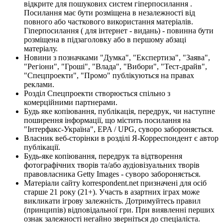
відкрите для пошукових систем гіперпосилання .
Посилання має бути розміщена в незалежності від
повного або часткового використання матеріалів.
Гіперпосилання ( для інтернет - видань) - повинна бути
розміщена в підзаголовку або в першому абзаці
матеріалу.
Новини з позначками "Думка", "Експертиза", "Заява",
"Регіони", "Гроші", "Влада", "Вибори", "Тест-драйв",
"Спецпроекти", "Промо" публікуються на правах
реклами.
Розділ Спецпроекти створюється спільно з
комерційними партнерами.
Будь яке копіювання, публікація, передрук, чи наступне
поширення інформації, що містить посилання на
"Інтерфакс-Україна", EPA / UPG, суворо забороняється.
Власник веб-сторінки в розділі Я-Корреспондент є автор
публікації.
Будь-яке копіювання, передрук та відтворення
фотографічних творів та/або аудіовізуальних творів
правовласника Getty Images - суворо забороняється.
Матеріали сайту korrespondent.net призначені для осіб
старше 21 року (21+). Участь в азартних іграх може
викликати ігрову залежність. Дотримуйтесь правил
(принципів) відповідальної гри. При виявленні перших
ознак залежності негайно зверніться до спеціаліста.