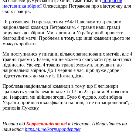
За словами румунського фахівця, саме тому він
попросив
наставника збірної
Олександра Петракова про відстрочку для
своїх гравців.
"Я розмовляв із президентом УАФ Павелком та тренером
національної команди Петраковим. 4 травня наші гравці
вирушать до збірної. Ми залишили Україну, щоб провести
благодійні матчі. Проблема в тому, що інші команди цього не
можуть зробити.
Ми поступилися у питанні кількох запланованих матчів, але 4
травня граємо у Базелі, ми не можемо скасувати гру, контракт
підписано. Увечері 4 травня гравці зможуть вирушити до
національної збірної. До 1 червня є час, щоб дуже добре
підготуватися до матчу із Шотландією.
Проблема національної команди в тому, що її легіонери
гратимуть у своїх чемпіонатах із 17 по 22 травня. Я пояснив
це, і нарешті ми дійшли згоди. Було б чудово, якби збірна
України пройшла кваліфікацію на полі, а не на запрошення", -
розповів Луческу.
Новини від
Корреспондент.net
в Telegram. Підписуйтесь на
наш канал
https://t.me/korrespondentnet