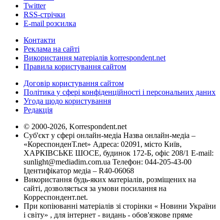
Twitter
RSS-стрічки
E-mail розсилка
Контакти
Реклама на сайті
Використання матеріалів korrespondent.net
Правила користування сайтом
Договір користування сайтом
Політика у сфері конфіденційності і персональних даних
Угода щодо користування
Редакція
© 2000-2026, Korrespondent.net
Суб'єкт у сфері онлайн-медіа Назва онлайн-медіа –
«КореспонденТ.net» Адреса: 02091, місто Київ,
ХАРКІВСЬКЕ ШОСЕ, будинок 172-Б, офіс 208/1 E-mail:
sunlight@mediadim.com.ua
Телефон: 044-205-43-00
Ідентифікатор медіа – R40-06068
Використання будь-яких матеріалів, розміщених на
сайті, дозволяється за умови посилання на
Корреспондент.net.
При копіюванні матеріалів зі сторінки « Новини України
і світу» , для інтернет - видань - обов'язкове пряме