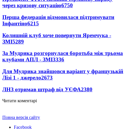
через кризову ситуацію
6750
Перша федерація відмовилася підтримувати
Інфантіно
6215
Колишній клуб хоче повернути Яремчука -
ЗМІ
5289
За Мудрика розгорнулася боротьба між трьома
клубами АПЛ - ЗМІ
3336
Для Мудрика знайшовся варіант у французькій
Лізі 1 - джерело
2673
ЛНЗ отримав штраф від УЄФА
2380
Читати коментарі
Повна версія сайту
Facebook