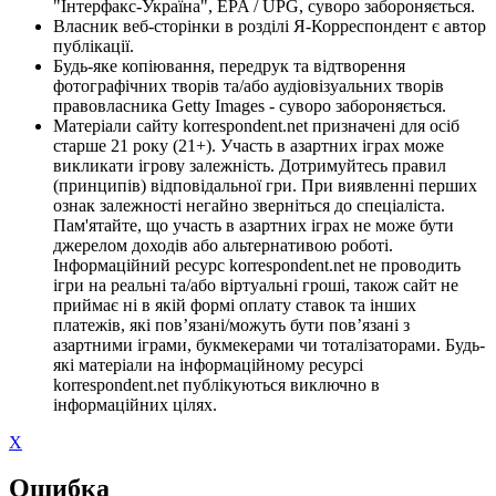
"Інтерфакс-Україна", EPA / UPG, суворо забороняється.
Власник веб-сторінки в розділі Я-Корреспондент є автор
публікації.
Будь-яке копіювання, передрук та відтворення
фотографічних творів та/або аудіовізуальних творів
правовласника Getty Images - суворо забороняється.
Матеріали сайту korrespondent.net призначені для осіб
старше 21 року (21+). Участь в азартних іграх може
викликати ігрову залежність. Дотримуйтесь правил
(принципів) відповідальної гри. При виявленні перших
ознак залежності негайно зверніться до спеціаліста.
Пам'ятайте, що участь в азартних іграх не може бути
джерелом доходів або альтернативою роботі.
Інформаційний ресурс korrespondent.net не проводить
ігри на реальні та/або віртуальні гроші, також сайт не
приймає ні в якій формі оплату ставок та інших
платежів, які пов’язані/можуть бути пов’язані з
азартними іграми, букмекерами чи тоталізаторами. Будь-
які матеріали на інформаційному ресурсі
korrespondent.net публікуються виключно в
інформаційних цілях.
X
Ошибка