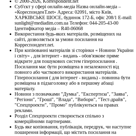
© 2000-2026, Korrespondent.net
Суб'єкт у сфері онлайн-медіа Назва онлайн-медіа –
«КореспонденТ.net» Адреса: 02091, місто Київ,
ХАРКІВСЬКЕ ШОСЕ, будинок 172-Б, офіс 208/1 E-mail:
sunlight@mediadim.com.ua
Телефон: 044-205-43-00
Ідентифікатор медіа – R40-06068
Використання будь-яких матеріалів, розміщених на
сайті, дозволяється за умови посилання на
Корреспондент.net.
При копіюванні матеріалів зі сторінки « Новини України
і світу» , для інтернет - видань - обов'язкове пряме
відкрите для пошукових систем гіперпосилання .
Посилання має бути розміщена в незалежності від
повного або часткового використання матеріалів.
Гіперпосилання ( для інтернет - видань) - повинна бути
розміщена в підзаголовку або в першому абзаці
матеріалу.
Новини з позначками "Думка", "Експертиза", "Заява",
"Регіони", "Гроші", "Влада", "Вибори", "Тест-драйв",
"Спецпроекти", "Промо" публікуються на правах
реклами.
Розділ Спецпроекти створюється спільно з
комерційними партнерами.
Будь яке копіювання, публікація, передрук, чи наступне
поширення інформації, що містить посилання на