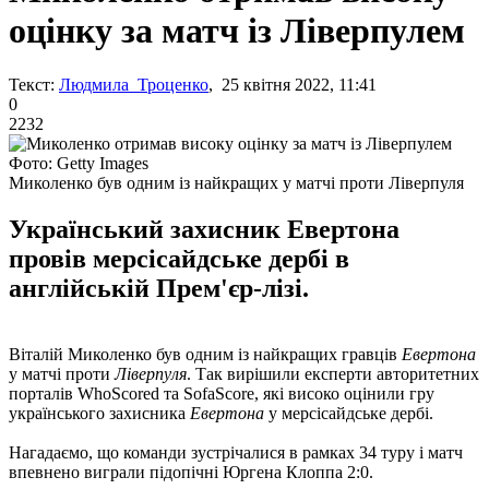
оцінку за матч із Ліверпулем
Текст:
Людмила Троценко
, 25 квітня 2022, 11:41
0
2232
Фото: Getty Images
Миколенко був одним із найкращих у матчі проти Ліверпуля
Український захисник Евертона
провів мерсісайдське дербі в
англійській Прем'єр-лізі.
Віталій Миколенко був одним із найкращих гравців
Евертона
у матчі проти
Ліверпуля
. Так вирішили експерти авторитетних
порталів WhoScored та SofaScore, які високо оцінили гру
українського захисника
Евертона
у мерсісайдське дербі.
Нагадаємо, що команди зустрічалися в рамках 34 туру і матч
впевнено виграли підопічні Юргена Клоппа 2:0.