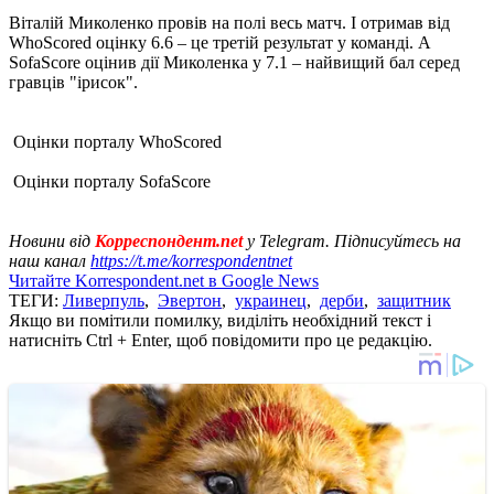
Віталій Миколенко провів на полі весь матч. І отримав від
WhoScored оцінку 6.6 – це третій результат у команді. А
SofaScore оцінив дії Миколенка у 7.1 – найвищий бал серед
гравців "ірисок".
Оцінки порталу WhoScored
Оцінки порталу SofaScore
Новини від
Корреспондент.net
у Telegram. Підписуйтесь на
наш канал
https://t.me/korrespondentnet
Читайте Korrespondent.net в Google News
ТЕГИ:
Ливерпуль
,
Эвертон
,
украинец
,
дерби
,
защитник
Якщо ви помітили помилку, виділіть необхідний текст і
натисніть Ctrl + Enter, щоб повідомити про це редакцію.