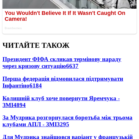
ЧИТАЙТЕ ТАКОЖ
Президент ФІФА скликав термінову нараду
через кризову ситуацію
6637
Перша федерація відмовилася підтримувати
Інфантіно
6184
Колишній клуб хоче повернути Яремчука -
ЗМІ
4894
За Мудрика розгорнулася боротьба між трьома
клубами АПЛ - ЗМІ
3295
Для Мудрика знайшовся варіант у французькій