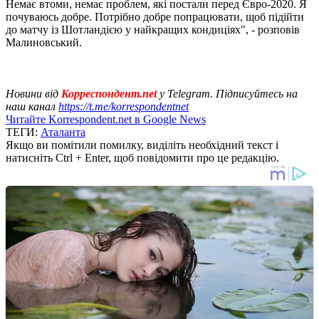
Немає втоми, немає проблем, які постали перед Євро-2020. Я
почуваюсь добре. Потрібно добре попрацювати, щоб підійти
до матчу із Шотландією у найкращих кондиціях", - розповів
Малиновський.
Новини від
Корреспондент.net
у Telegram. Підписуйтесь на
наш канал
https://t.me/korrespondentnet
Читайте Korrespondent.net в Google News
ТЕГИ:
Аталанта
Якщо ви помітили помилку, виділіть необхідний текст і
натисніть Ctrl + Enter, щоб повідомити про це редакцію.