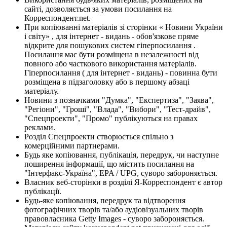
сайті, дозволяється за умови посилання на
Корреспондент.net.
При копіюванні матеріалів зі сторінки « Новини України
і світу» , для інтернет - видань - обов'язкове пряме
відкрите для пошукових систем гіперпосилання .
Посилання має бути розміщена в незалежності від
повного або часткового використання матеріалів.
Гіперпосилання ( для інтернет - видань) - повинна бути
розміщена в підзаголовку або в першому абзаці
матеріалу.
Новини з позначками "Думка", "Експертиза", "Заява",
"Регіони", "Гроші", "Влада", "Вибори", "Тест-драйв",
"Спецпроекти", "Промо" публікуються на правах
реклами.
Розділ Спецпроекти створюється спільно з
комерційними партнерами.
Будь яке копіювання, публікація, передрук, чи наступне
поширення інформації, що містить посилання на
"Інтерфакс-Україна", EPA / UPG, суворо забороняється.
Власник веб-сторінки в розділі Я-Корреспондент є автор
публікації.
Будь-яке копіювання, передрук та відтворення
фотографічних творів та/або аудіовізуальних творів
правовласника Getty Images - суворо забороняється.