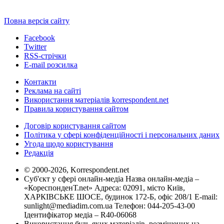
Повна версія сайту
Facebook
Twitter
RSS-стрічки
E-mail розсилка
Контакти
Реклама на сайті
Використання матеріалів korrespondent.net
Правила користування сайтом
Договір користування сайтом
Політика у сфері конфіденційності і персональних даних
Угода щодо користування
Редакція
© 2000-2026, Korrespondent.net
Суб'єкт у сфері онлайн-медіа Назва онлайн-медіа –
«КореспонденТ.net» Адреса: 02091, місто Київ,
ХАРКІВСЬКЕ ШОСЕ, будинок 172-Б, офіс 208/1 E-mail:
sunlight@mediadim.com.ua
Телефон: 044-205-43-00
Ідентифікатор медіа – R40-06068
Використання будь-яких матеріалів, розміщених на