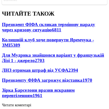
ЧИТАЙТЕ ТАКОЖ
Президент ФІФА скликав термінову нараду
через кризову ситуацію
6811
Колишній клуб хоче повернути Яремчука -
ЗМІ
5389
Для Мудрика знайшовся варіант у французькій
Лізі 1 - джерело
2703
ЛНЗ отримав штраф від УЄФА
2394
Президенту ФІФА загрожує відставка
1970
Зірка Барселони вразив яскравим
перевтіленням
1961
Читати коментарі