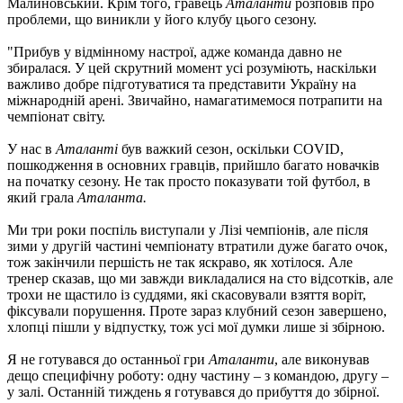
Малиновський. Крім того, гравець
Аталанти
розповів про
проблеми, що виникли у його клубу цього сезону.
"Прибув у відмінному настрої, адже команда давно не
збиралася. У цей скрутний момент усі розуміють, наскільки
важливо добре підготуватися та представити Україну на
міжнародній арені. Звичайно, намагатимемося потрапити на
чемпіонат світу.
У нас в
Аталанті
був важкий сезон, оскільки COVID,
пошкодження в основних гравців, прийшло багато новачків
на початку сезону. Не так просто показувати той футбол, в
який грала
Аталанта.
Ми три роки поспіль виступали у Лізі чемпіонів, але після
зими у другій частині чемпіонату втратили дуже багато очок,
тож закінчили першість не так яскраво, як хотілося. Але
тренер сказав, що ми завжди викладалися на сто відсотків, але
трохи не щастило із суддями, які скасовували взяття воріт,
фіксували порушення. Проте зараз клубний сезон завершено,
хлопці пішли у відпустку, тож усі мої думки лише зі збірною.
Я не готувався до останньої гри
Аталанти
, але виконував
дещо специфічну роботу: одну частину – з командою, другу –
у залі. Останній тиждень я готувався до прибуття до збірної.