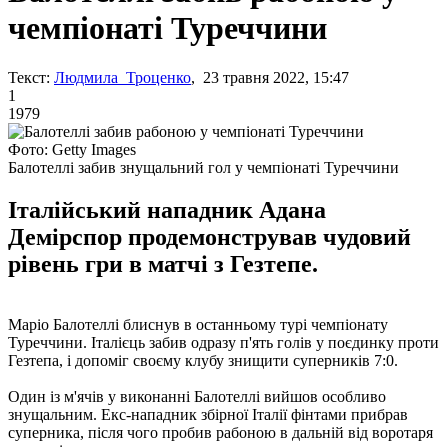
чемпіонаті Туреччини
Текст:
Людмила Троценко
, 23 травня 2022, 15:47
1
1979
Фото: Getty Images
Балотеллі забив знущальний гол у чемпіонаті Туреччини
Італійський нападник Адана
Демірспор продемонстрував чудовий
рівень гри в матчі з Гезтепе.
Маріо Балотеллі блиснув в останньому турі чемпіонату
Туреччини. Італієць забив одразу п'ять голів у поєдинку проти
Гезтепа, і допоміг своєму клубу знищити суперників 7:0.
Один із м'ячів у виконанні Балотеллі вийшов особливо
знущальним. Екс-нападник збірної Італії фінтами прибрав
суперника, після чого пробив рабоною в дальній від воротаря