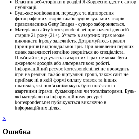
Власник веб-сторінки в розділі Я-Корреспондент є автор
публікації.
Будь-яке копіювання, передрук та відтворення
фотографічних творів та/або аудіовізуальних творів
правовласника Getty Images - суворо забороняється.
Матеріали сайту korrespondent.net призначені для осіб
старше 21 року (21+). Участь в азартних іграх може
викликати ігрову залежність. Дотримуйтесь правил
(принципів) відповідальної гри. При виявленні перших
ознак залежності негайно зверніться до спеціаліста.
Пам'ятайте, що участь в азартних іграх не може бути
джерелом доходів або альтернативою роботі.
Інформаційний ресурс korrespondent.net не проводить
ігри на реальні та/або віртуальні гроші, також сайт не
приймає ні в якій формі оплату ставок та інших
платежів, які пов’язані/можуть бути пов’язані з
азартними іграми, букмекерами чи тоталізаторами. Будь-
які матеріали на інформаційному ресурсі
korrespondent.net публікуються виключно в
інформаційних цілях.
X
Ошибка