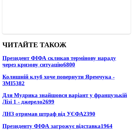
ЧИТАЙТЕ ТАКОЖ
Президент ФІФА скликав термінову нараду
через кризову ситуацію
6800
Колишній клуб хоче повернути Яремчука -
ЗМІ
5382
Для Мудрика знайшовся варіант у французькій
Лізі 1 - джерело
2699
ЛНЗ отримав штраф від УЄФА
2390
Президенту ФІФА загрожує відставка
1964