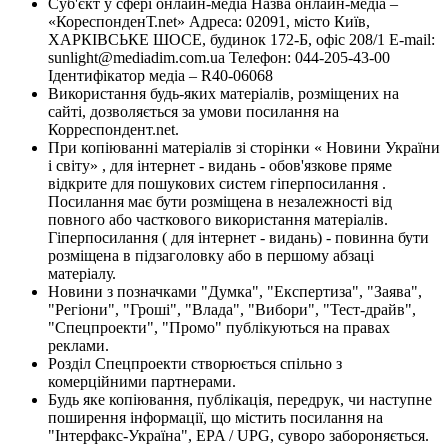
Суб'єкт у сфері онлайн-медіа Назва онлайн-медіа –
«КореспонденТ.net» Адреса: 02091, місто Київ,
ХАРКІВСЬКЕ ШОСЕ, будинок 172-Б, офіс 208/1 E-mail:
sunlight@mediadim.com.ua
Телефон: 044-205-43-00
Ідентифікатор медіа – R40-06068
Використання будь-яких матеріалів, розміщених на
сайті, дозволяється за умови посилання на
Корреспондент.net.
При копіюванні матеріалів зі сторінки « Новини України
і світу» , для інтернет - видань - обов'язкове пряме
відкрите для пошукових систем гіперпосилання .
Посилання має бути розміщена в незалежності від
повного або часткового використання матеріалів.
Гіперпосилання ( для інтернет - видань) - повинна бути
розміщена в підзаголовку або в першому абзаці
матеріалу.
Новини з позначками "Думка", "Експертиза", "Заява",
"Регіони", "Гроші", "Влада", "Вибори", "Тест-драйв",
"Спецпроекти", "Промо" публікуються на правах
реклами.
Розділ Спецпроекти створюється спільно з
комерційними партнерами.
Будь яке копіювання, публікація, передрук, чи наступне
поширення інформації, що містить посилання на
"Інтерфакс-Україна", EPA / UPG, суворо забороняється.