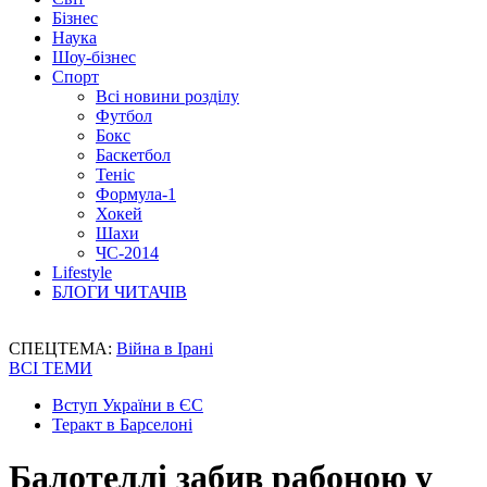
Бізнес
Наука
Шоу-бізнес
Спорт
Всі новини розділу
Футбол
Бокс
Баскетбол
Теніс
Формула-1
Хокей
Шахи
ЧС-2014
Lifestyle
БЛОГИ ЧИТАЧІВ
СПЕЦТЕМА:
Війна в Ірані
ВСІ ТЕМИ
Вступ України в ЄС
Теракт в Барселоні
Балотеллі забив рабоною у