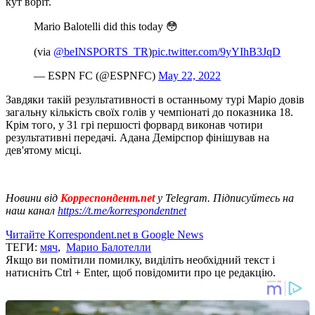
кут воріт.
Mario Balotelli did this today 😳
(via
@beINSPORTS_TR
)
pic.twitter.com/9yYIhB3JqD
— ESPN FC (@ESPNFC)
May 22, 2022
Завдяки такій результативності в останньому турі Маріо довів
загальну кількість своїх голів у чемпіонаті до показника 18.
Крім того, у 31 грі першості форвард виконав чотири
результативні передачі. Адана Демірспор фінішував на
дев'ятому місці.
Новини від
Корреспондент.net
у Telegram. Підписуйтесь на
наш канал
https://t.me/korrespondentnet
Читайте Korrespondent.net в Google News
ТЕГИ:
мяч
,
Марио Балотелли
Якщо ви помітили помилку, виділіть необхідний текст і
натисніть Ctrl + Enter, щоб повідомити про це редакцію.