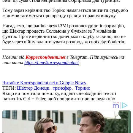
ЗМІ, ця сума стала неприємним сюрпризом для туринців.
Тому зараз керівництво Торіно намагається знизити суму, або
ж домовлятиметься про оренду гравця з правом викупу.
Нагадаємо, що раніше деякі ЗМІ розповсюдили інформацію,
що Шахтар продасть Соломона у Фулхем за 7 мільйонів
фунтів. Проте керівництво донецького клубу заявило, що не
буде через війну влаштовувати розпродаж своїх футболістів.
Новини від
Корреспондент.net
в Telegram. Підписуйтесь на
наш канал
https://t.me/korrespondentnet
Читайте Korrespondent.net в Google News
ТЕГИ:
Шахтер Донецк
,
трансфер
,
Торино
Якщо ви помітили помилку, виділіть необхідний текст і
натисніть Ctrl + Enter, щоб повідомити про це редакцію.