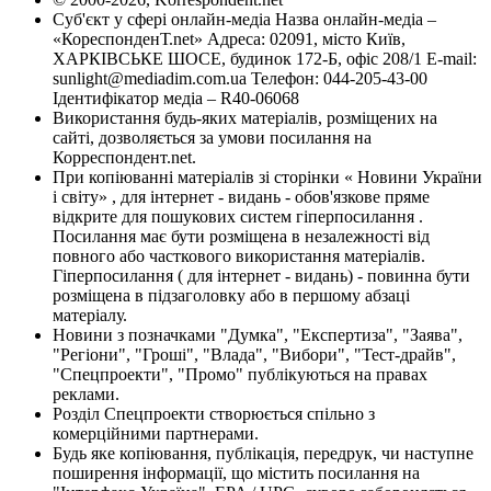
Суб'єкт у сфері онлайн-медіа Назва онлайн-медіа –
«КореспонденТ.net» Адреса: 02091, місто Київ,
ХАРКІВСЬКЕ ШОСЕ, будинок 172-Б, офіс 208/1 E-mail:
sunlight@mediadim.com.ua
Телефон: 044-205-43-00
Ідентифікатор медіа – R40-06068
Використання будь-яких матеріалів, розміщених на
сайті, дозволяється за умови посилання на
Корреспондент.net.
При копіюванні матеріалів зі сторінки « Новини України
і світу» , для інтернет - видань - обов'язкове пряме
відкрите для пошукових систем гіперпосилання .
Посилання має бути розміщена в незалежності від
повного або часткового використання матеріалів.
Гіперпосилання ( для інтернет - видань) - повинна бути
розміщена в підзаголовку або в першому абзаці
матеріалу.
Новини з позначками "Думка", "Експертиза", "Заява",
"Регіони", "Гроші", "Влада", "Вибори", "Тест-драйв",
"Спецпроекти", "Промо" публікуються на правах
реклами.
Розділ Спецпроекти створюється спільно з
комерційними партнерами.
Будь яке копіювання, публікація, передрук, чи наступне
поширення інформації, що містить посилання на