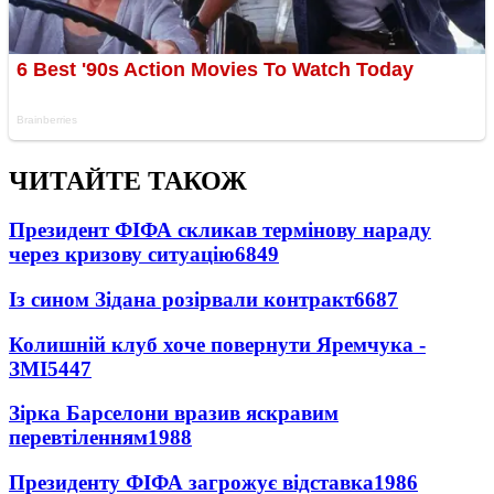
ЧИТАЙТЕ ТАКОЖ
Президент ФІФА скликав термінову нараду
через кризову ситуацію
6849
Із сином Зідана розірвали контракт
6687
Колишній клуб хоче повернути Яремчука -
ЗМІ
5447
Зірка Барселони вразив яскравим
перевтіленням
1988
Президенту ФІФА загрожує відставка
1986