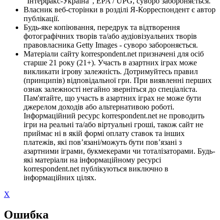
"Інтерфакс-Україна", EPA / UPG, суворо забороняється.
Власник веб-сторінки в розділі Я-Корреспондент є автор
публікації.
Будь-яке копіювання, передрук та відтворення
фотографічних творів та/або аудіовізуальних творів
правовласника Getty Images - суворо забороняється.
Матеріали сайту korrespondent.net призначені для осіб
старше 21 року (21+). Участь в азартних іграх може
викликати ігрову залежність. Дотримуйтесь правил
(принципів) відповідальної гри. При виявленні перших
ознак залежності негайно зверніться до спеціаліста.
Пам'ятайте, що участь в азартних іграх не може бути
джерелом доходів або альтернативою роботі.
Інформаційний ресурс korrespondent.net не проводить
ігри на реальні та/або віртуальні гроші, також сайт не
приймає ні в якій формі оплату ставок та інших
платежів, які пов’язані/можуть бути пов’язані з
азартними іграми, букмекерами чи тоталізаторами. Будь-
які матеріали на інформаційному ресурсі
korrespondent.net публікуються виключно в
інформаційних цілях.
X
Ошибка