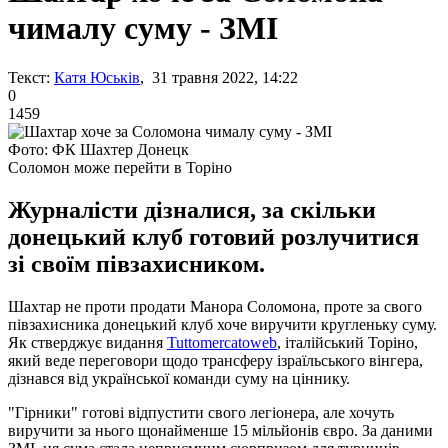
чималу суму - ЗМІ
Текст:
Катя Юськів
, 31 травня 2022, 14:22
0
1459
Фото: ФК Шахтер Донецк
Соломон може перейти в Торіно
Журналісти дізналися, за скільки
донецький клуб готовий розлучитися
зі своїм півзахисником.
Шахтар не проти продати Манора Соломона, проте за свого
півзахисника донецький клуб хоче виручити кругленьку суму.
Як стверджує видання
Tuttomercatoweb
, італійський Торіно,
який веде переговори щодо трансферу ізраїльського вінгера,
дізнався від української команди суму на ціннику.
"Гірники" готові відпустити свого легіонера, але хочуть
виручити за нього щонайменше 15 мільйонів євро. За даними