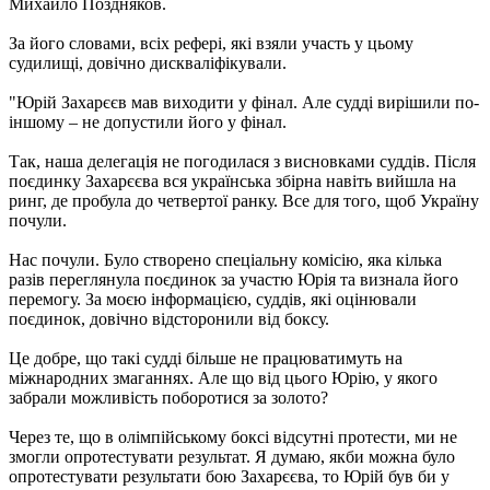
Михайло Поздняков.
За його словами, всіх рефері, які взяли участь у цьому
судилищі, довічно дискваліфікували.
"Юрій Захарєєв мав виходити у фінал. Але судді вирішили по-
іншому – не допустили його у фінал.
Так, наша делегація не погодилася з висновками суддів. Після
поєдинку Захарєєва вся українська збірна навіть вийшла на
ринг, де пробула до четвертої ранку. Все для того, щоб Україну
почули.
Нас почули. Було створено спеціальну комісію, яка кілька
разів переглянула поєдинок за участю Юрія та визнала його
перемогу. За моєю інформацією, суддів, які оцінювали
поєдинок, довічно відсторонили від боксу.
Це добре, що такі судді більше не працюватимуть на
міжнародних змаганнях. Але що від цього Юрію, у якого
забрали можливість поборотися за золото?
Через те, що в олімпійському боксі відсутні протести, ми не
змогли опротестувати результат. Я думаю, якби можна було
опротестувати результати бою Захарєєва, то Юрій був би у