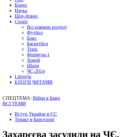
Бізнес
Наука
Шоу-бізнес
Спорт
Всі новини розділу
Футбол
Бокс
Баскетбол
Теніс
Формула-1
Хокей
Шахи
ЧС-2014
Lifestyle
БЛОГИ ЧИТАЧІВ
СПЕЦТЕМА:
Війна в Ірані
ВСІ ТЕМИ
Вступ України в ЄС
Теракт в Барселоні
Захарєєва засудили на ЧЄ.