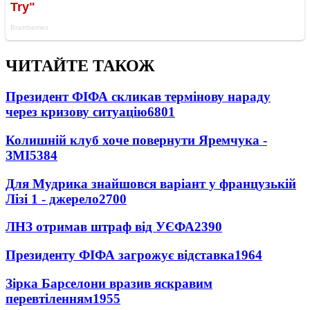
ЧИТАЙТЕ ТАКОЖ
Президент ФІФА скликав термінову нараду
через кризову ситуацію
6801
Колишній клуб хоче повернути Яремчука -
ЗМІ
5384
Для Мудрика знайшовся варіант у французькій
Лізі 1 - джерело
2700
ЛНЗ отримав штраф від УЄФА
2390
Президенту ФІФА загрожує відставка
1964
Зірка Барселони вразив яскравим
перевтіленням
1955