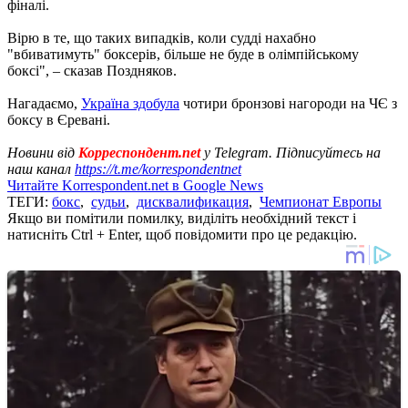
фіналі.
Вірю в те, що таких випадків, коли судді нахабно
"вбиватимуть" боксерів, більше не буде в олімпійському
боксі", – сказав Поздняков.
Нагадаємо,
Україна здобула
чотири бронзові нагороди на ЧЄ з
боксу в Єревані.
Новини від
Корреспондент.net
у Telegram. Підписуйтесь на
наш канал
https://t.me/korrespondentnet
Читайте Korrespondent.net в Google News
ТЕГИ:
бокс
,
судьи
,
дисквалификация
,
Чемпионат Европы
Якщо ви помітили помилку, виділіть необхідний текст і
натисніть Ctrl + Enter, щоб повідомити про це редакцію.