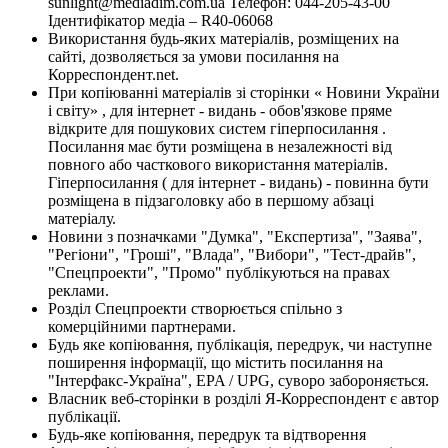
sunlight@mediadim.com.ua
Телефон: 044-205-43-00
Ідентифікатор медіа – R40-06068
Використання будь-яких матеріалів, розміщених на
сайті, дозволяється за умови посилання на
Корреспондент.net.
При копіюванні матеріалів зі сторінки « Новини України
і світу» , для інтернет - видань - обов'язкове пряме
відкрите для пошукових систем гіперпосилання .
Посилання має бути розміщена в незалежності від
повного або часткового використання матеріалів.
Гіперпосилання ( для інтернет - видань) - повинна бути
розміщена в підзаголовку або в першому абзаці
матеріалу.
Новини з позначками "Думка", "Експертиза", "Заява",
"Регіони", "Гроші", "Влада", "Вибори", "Тест-драйв",
"Спецпроекти", "Промо" публікуються на правах
реклами.
Розділ Спецпроекти створюється спільно з
комерційними партнерами.
Будь яке копіювання, публікація, передрук, чи наступне
поширення інформації, що містить посилання на
"Інтерфакс-Україна", EPA / UPG, суворо забороняється.
Власник веб-сторінки в розділі Я-Корреспондент є автор
публікації.
Будь-яке копіювання, передрук та відтворення