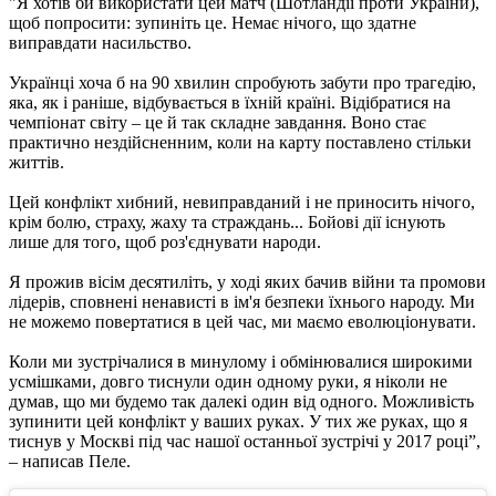
"Я хотів би використати цей матч (Шотландії проти України),
щоб попросити: зупиніть це. Немає нічого, що здатне
виправдати насильство.
Українці хоча б на 90 хвилин спробують забути про трагедію,
яка, як і раніше, відбувається в їхній країні. Відібратися на
чемпіонат світу – це й так складне завдання. Воно стає
практично нездійсненним, коли на карту поставлено стільки
життів.
Цей конфлікт хибний, невиправданий і не приносить нічого,
крім болю, страху, жаху та страждань... Бойові дії існують
лише для того, щоб роз'єднувати народи.
Я прожив вісім десятиліть, у ході яких бачив війни та промови
лідерів, сповнені ненависті в ім'я безпеки їхнього народу. Ми
не можемо повертатися в цей час, ми маємо еволюціонувати.
Коли ми зустрічалися в минулому і обмінювалися широкими
усмішками, довго тиснули один одному руки, я ніколи не
думав, що ми будемо так далекі один від одного. Можливість
зупинити цей конфлікт у ваших руках. У тих же руках, що я
тиснув у Москві під час нашої останньої зустрічі у 2017 році”,
– написав Пеле.