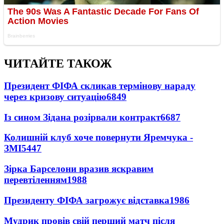
ЧИТАЙТЕ ТАКОЖ
Президент ФІФА скликав термінову нараду
через кризову ситуацію
6849
Із сином Зідана розірвали контракт
6687
Колишній клуб хоче повернути Яремчука -
ЗМІ
5447
Зірка Барселони вразив яскравим
перевтіленням
1988
Президенту ФІФА загрожує відставка
1986
Мудрик провів свій перший матч після