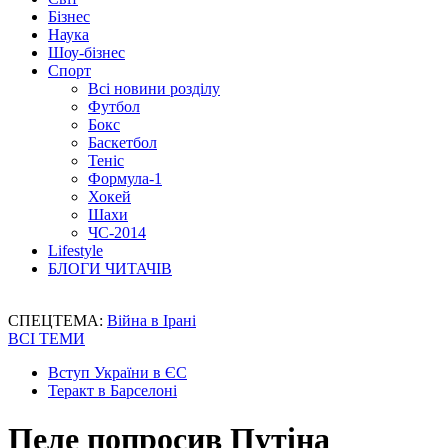
Бізнес
Наука
Шоу-бізнес
Спорт
Всі новини розділу
Футбол
Бокс
Баскетбол
Теніс
Формула-1
Хокей
Шахи
ЧС-2014
Lifestyle
БЛОГИ ЧИТАЧІВ
СПЕЦТЕМА:
Війна в Ірані
ВСІ ТЕМИ
Вступ України в ЄС
Теракт в Барселоні
Пеле попросив Путіна