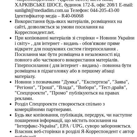
ХАРКІВСЬКЕ ШОСЕ, будинок 172-Б, офіс 208/1 E-mail:
sunlight@mediadim.com.ua
Телефон: 044-205-43-00
Ідентифікатор медіа – R40-06068
Використання будь-яких матеріалів, розміщених на
сайті, дозволяється за умови посилання на
Корреспондент.net.
При копіюванні матеріалів зі сторінки « Новини України
і світу» , для інтернет - видань - обов'язкове пряме
відкрите для пошукових систем гіперпосилання .
Посилання має бути розміщена в незалежності від
повного або часткового використання матеріалів.
Гіперпосилання ( для інтернет - видань) - повинна бути
розміщена в підзаголовку або в першому абзаці
матеріалу.
Новини з позначками "Думка", "Експертиза", "Заява",
"Регіони", "Гроші", "Влада", "Вибори", "Тест-драйв",
"Спецпроекти", "Промо" публікуються на правах
реклами.
Розділ Спецпроекти створюється спільно з
комерційними партнерами.
Будь яке копіювання, публікація, передрук, чи наступне
поширення інформації, що містить посилання на
"Інтерфакс-Україна", EPA / UPG, суворо забороняється.
Власник веб-сторінки в розділі Я-Корреспондент є автор
публікації.