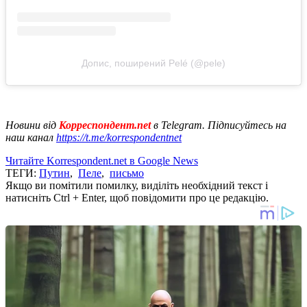
Допис, поширений Pelé (@pele)
Новини від
Корреспондент.net
в Telegram. Підписуйтесь на
наш канал
https://t.me/korrespondentnet
Читайте Korrespondent.net в Google News
ТЕГИ:
Путин
,
Пеле
,
письмо
Якщо ви помітили помилку, виділіть необхідний текст і
натисніть Ctrl + Enter, щоб повідомити про це редакцію.