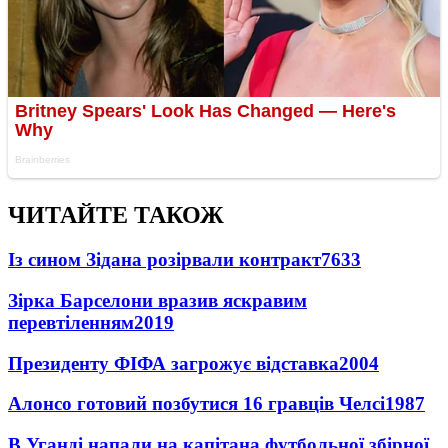
ЧИТАЙТЕ ТАКОЖ
Із сином Зідана розірвали контракт
7633
Зірка Барселони вразив яскравим
перевтіленням
2019
Президенту ФІФА загрожує відставка
2004
Алонсо готовий позбутися 16 гравців Челсі
1987
В Уганді напали на капітана футбольної збірної