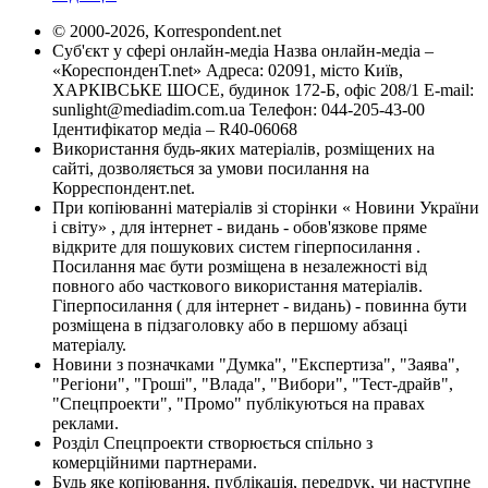
© 2000-2026, Korrespondent.net
Суб'єкт у сфері онлайн-медіа Назва онлайн-медіа –
«КореспонденТ.net» Адреса: 02091, місто Київ,
ХАРКІВСЬКЕ ШОСЕ, будинок 172-Б, офіс 208/1 E-mail:
sunlight@mediadim.com.ua
Телефон: 044-205-43-00
Ідентифікатор медіа – R40-06068
Використання будь-яких матеріалів, розміщених на
сайті, дозволяється за умови посилання на
Корреспондент.net.
При копіюванні матеріалів зі сторінки « Новини України
і світу» , для інтернет - видань - обов'язкове пряме
відкрите для пошукових систем гіперпосилання .
Посилання має бути розміщена в незалежності від
повного або часткового використання матеріалів.
Гіперпосилання ( для інтернет - видань) - повинна бути
розміщена в підзаголовку або в першому абзаці
матеріалу.
Новини з позначками "Думка", "Експертиза", "Заява",
"Регіони", "Гроші", "Влада", "Вибори", "Тест-драйв",
"Спецпроекти", "Промо" публікуються на правах
реклами.
Розділ Спецпроекти створюється спільно з
комерційними партнерами.
Будь яке копіювання, публікація, передрук, чи наступне