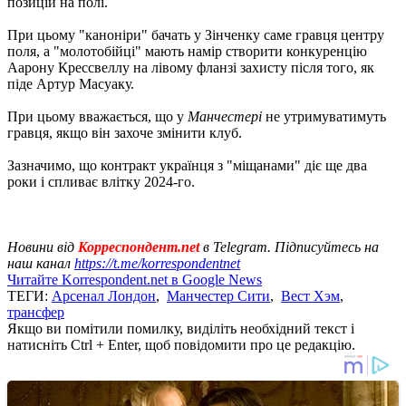
позицій на полі.
При цьому "каноніри" бачать у Зінченку саме гравця центру
поля, а "молотобійці" мають намір створити конкуренцію
Аарону Крессвеллу на лівому фланзі захисту після того, як
піде Артур Масуаку.
При цьому вважається, що у
Манчестері
не утримуватимуть
гравця, якщо він захоче змінити клуб.
Зазначимо, що контракт українця з "міщанами" діє ще два
роки і спливає влітку 2024-го.
Новини від
Корреспондент.net
в Telegram. Підписуйтесь на
наш канал
https://t.me/korrespondentnet
Читайте Korrespondent.net в Google News
ТЕГИ:
Арсенал Лондон
,
Манчестер Сити
,
Вест Хэм
,
трансфер
Якщо ви помітили помилку, виділіть необхідний текст і
натисніть Ctrl + Enter, щоб повідомити про це редакцію.