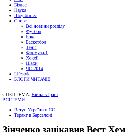
Бізнес
Наука
Шоу-бізнес
Спорт
Всі новини розділу
Футбол
Бокс
Баскетбол
Теніс
Формула-1
Хокей
Шахи
ЧС-2014
Lifestyle
БЛОГИ ЧИТАЧІВ
СПЕЦТЕМА:
Війна в Ірані
ВСІ ТЕМИ
Вступ України в ЄС
Теракт в Барселоні
Зінченко зацікавив Вест Хем