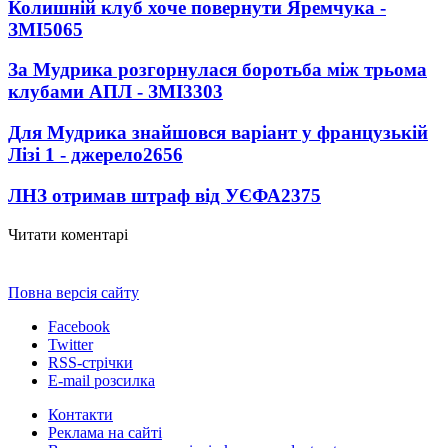
Колишній клуб хоче повернути Яремчука -
ЗМІ
5065
За Мудрика розгорнулася боротьба між трьома
клубами АПЛ - ЗМІ
3303
Для Мудрика знайшовся варіант у французькій
Лізі 1 - джерело
2656
ЛНЗ отримав штраф від УЄФА
2375
Читати коментарі
Повна версія сайту
Facebook
Twitter
RSS-стрічки
E-mail розсилка
Контакти
Реклама на сайті