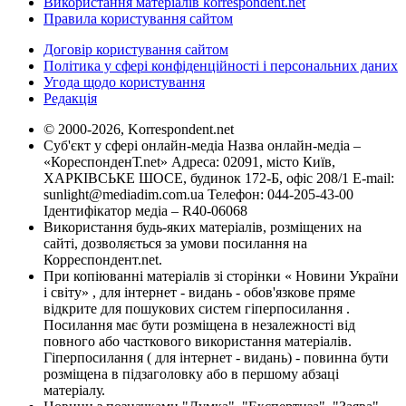
Використання матеріалів korrespondent.net
Правила користування сайтом
Договір користування сайтом
Політика у сфері конфіденційності і персональних даних
Угода щодо користування
Редакція
© 2000-2026, Korrespondent.net
Суб'єкт у сфері онлайн-медіа Назва онлайн-медіа –
«КореспонденТ.net» Адреса: 02091, місто Київ,
ХАРКІВСЬКЕ ШОСЕ, будинок 172-Б, офіс 208/1 E-mail:
sunlight@mediadim.com.ua
Телефон: 044-205-43-00
Ідентифікатор медіа – R40-06068
Використання будь-яких матеріалів, розміщених на
сайті, дозволяється за умови посилання на
Корреспондент.net.
При копіюванні матеріалів зі сторінки « Новини України
і світу» , для інтернет - видань - обов'язкове пряме
відкрите для пошукових систем гіперпосилання .
Посилання має бути розміщена в незалежності від
повного або часткового використання матеріалів.
Гіперпосилання ( для інтернет - видань) - повинна бути
розміщена в підзаголовку або в першому абзаці
матеріалу.