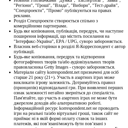
Новини з позначками "Думка", "Експертиза", "Заява",
"Регіони", "Гроші", "Влада", "Вибори", "Тест-драйв",
"Спецпроекти", "Промо" публікуються на правах
реклами.
Розділ Спецпроекти створюється спільно з
комерційними партнерами.
Будь яке копіювання, публікація, передрук, чи наступне
поширення інформації, що містить посилання на
"Інтерфакс-Україна", EPA / UPG, суворо забороняється.
Власник веб-сторінки в розділі Я-Корреспондент є автор
публікації.
Будь-яке копіювання, передрук та відтворення
фотографічних творів та/або аудіовізуальних творів
правовласника Getty Images - суворо забороняється.
Матеріали сайту korrespondent.net призначені для осіб
старше 21 року (21+). Участь в азартних іграх може
викликати ігрову залежність. Дотримуйтесь правил
(принципів) відповідальної гри. При виявленні перших
ознак залежності негайно зверніться до спеціаліста.
Пам'ятайте, що участь в азартних іграх не може бути
джерелом доходів або альтернативою роботі.
Інформаційний ресурс korrespondent.net не проводить
ігри на реальні та/або віртуальні гроші, також сайт не
приймає ні в якій формі оплату ставок та інших
платежів, які пов’язані/можуть бути пов’язані з