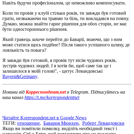
Навіть будучи професіоналом, це неможливо компенсувати.
Коли ти провів у клубі стільки років, ти завжди був готовий
грати, незважаючи на травми та біль, ти викладався на повну.
Думаю, можна знайти гарне рішення для обох сторін, не має
бути одностороннього рішення.
Який гравець захоче перейти до Баварії, знаючи, що з ним
може статися щось подібне? Після такого успішного шляху, де
лояльність та повага?
Я завжди був готовий, я провів тут вісім чудових років,
зустрів чудових людей. І я хотів би, щоб саме так це і
залишилося в моїй голові", - цитує Левандовські
Bayern&Germany
.
Новини від
Корреспондент.net
в Telegram. Підписуйтесь на
наш канал
https://t.me/korrespondentnet
Читайте Korrespondent.net в Google News
ТЕГИ:
отношение
,
Бавария Мюнхен
,
Роберт Левандовски
Якщо ви помітили помилку, виділіть необхідний текст і
натисніть Ctrl + Enter, щоб повідомити про це редакцію.