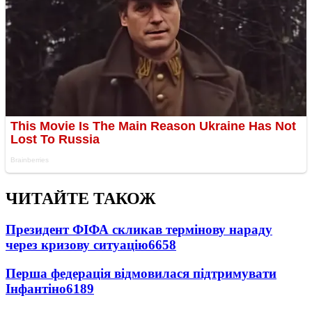
ЧИТАЙТЕ ТАКОЖ
Президент ФІФА скликав термінову нараду
через кризову ситуацію
6658
Перша федерація відмовилася підтримувати
Інфантіно
6189