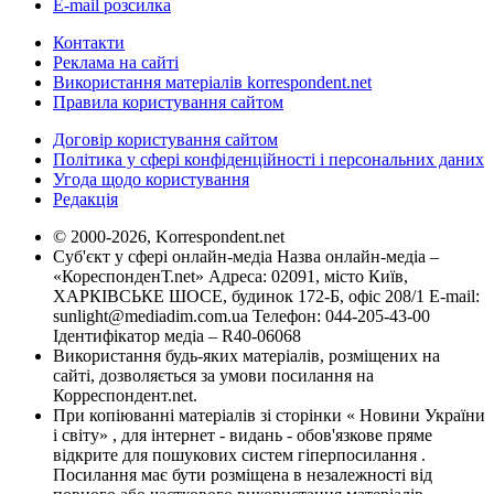
E-mail розсилка
Контакти
Реклама на сайті
Використання матеріалів korrespondent.net
Правила користування сайтом
Договір користування сайтом
Політика у сфері конфіденційності і персональних даних
Угода щодо користування
Редакція
© 2000-2026, Korrespondent.net
Суб'єкт у сфері онлайн-медіа Назва онлайн-медіа –
«КореспонденТ.net» Адреса: 02091, місто Київ,
ХАРКІВСЬКЕ ШОСЕ, будинок 172-Б, офіс 208/1 E-mail:
sunlight@mediadim.com.ua
Телефон: 044-205-43-00
Ідентифікатор медіа – R40-06068
Використання будь-яких матеріалів, розміщених на
сайті, дозволяється за умови посилання на
Корреспондент.net.
При копіюванні матеріалів зі сторінки « Новини України
і світу» , для інтернет - видань - обов'язкове пряме
відкрите для пошукових систем гіперпосилання .
Посилання має бути розміщена в незалежності від