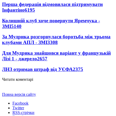
Перша федерація відмовилася підтримувати
Інфантіно
6195
Колишній клуб хоче повернути Яремчука -
ЗМІ
5140
За Мудрика розгорнулася боротьба між трьома
клубами АПЛ - ЗМІ
3308
Для Мудрика знайшовся варіант у французькій
Лізі 1 - джерело
2657
ЛНЗ отримав штраф від УЄФА
2375
Читати коментарі
Повна версія сайту
Facebook
Twitter
RSS-стрічки