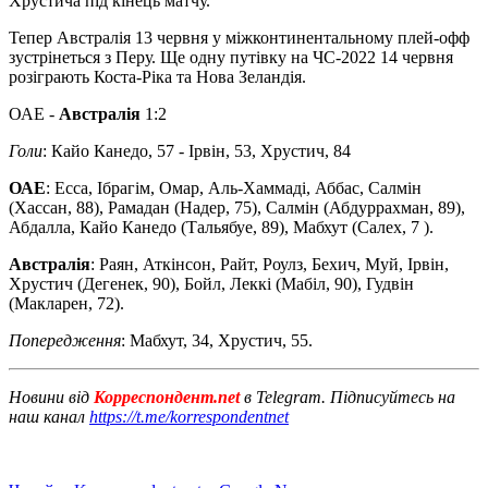
Хрустича під кінець матчу.
Тепер Австралія 13 червня у міжконтинентальному плей-офф
зустрінеться з Перу. Ще одну путівку на ЧС-2022 14 червня
розіграють Коста-Ріка та Нова Зеландія.
ОАЕ -
Австралія
1:2
Голи
: Кайо Канедо, 57 - Ірвін, 53, Хрустич, 84
ОАЕ
: Есса, Ібрагім, Омар, Аль-Хаммаді, Аббас, Салмін
(Хассан, 88), Рамадан (Надер, 75), Салмін (Абдуррахман, 89),
Абдалла, Кайо Канедо (Тальябуе, 89), Мабхут (Салех, 7 ).
Австралія
: Раян, Аткінсон, Райт, Роулз, Бехич, Муй, Ірвін,
Хрустич (Дегенек, 90), Бойл, Леккі (Мабіл, 90), Гудвін
(Макларен, 72).
Попередження
: Мабхут, 34, Хрустич, 55.
Новини від
Корреспондент.net
в Telegram. Підписуйтесь на
наш канал
https://t.me/korrespondentnet