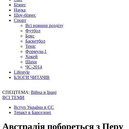
Бізнес
Наука
Шоу-бізнес
Спорт
Всі новини розділу
Футбол
Бокс
Баскетбол
Теніс
Формула-1
Хокей
Шахи
ЧС-2014
Lifestyle
БЛОГИ ЧИТАЧІВ
СПЕЦТЕМА:
Війна в Ірані
ВСІ ТЕМИ
Вступ України в ЄС
Теракт в Барселоні
Австралія побореться з Перу