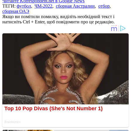
Читайте Korrespondent.net в Google News
ТЕГИ:
футбол
,
ЧМ-2022
,
сборная Австралии
,
отбор
,
сборная ОАЭ
Якщо ви помітили помилку, виділіть необхідний текст і
натисніть Ctrl + Enter, щоб повідомити про це редакцію.