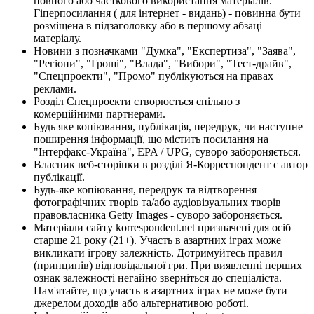
повного або часткового використання матеріалів.
Гіперпосилання ( для інтернет - видань) - повинна бути
розміщена в підзаголовку або в першому абзаці
матеріалу.
Новини з позначками "Думка", "Експертиза", "Заява",
"Регіони", "Гроші", "Влада", "Вибори", "Тест-драйв",
"Спецпроекти", "Промо" публікуються на правах
реклами.
Розділ Спецпроекти створюється спільно з
комерційними партнерами.
Будь яке копіювання, публікація, передрук, чи наступне
поширення інформації, що містить посилання на
"Інтерфакс-Україна", EPA / UPG, суворо забороняється.
Власник веб-сторінки в розділі Я-Корреспондент є автор
публікації.
Будь-яке копіювання, передрук та відтворення
фотографічних творів та/або аудіовізуальних творів
правовласника Getty Images - суворо забороняється.
Матеріали сайту korrespondent.net призначені для осіб
старше 21 року (21+). Участь в азартних іграх може
викликати ігрову залежність. Дотримуйтесь правил
(принципів) відповідальної гри. При виявленні перших
ознак залежності негайно зверніться до спеціаліста.
Пам'ятайте, що участь в азартних іграх не може бути
джерелом доходів або альтернативою роботі.