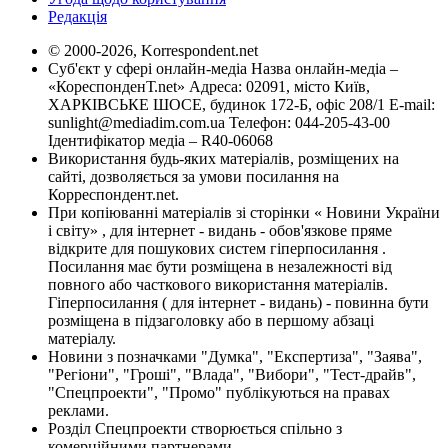
Редакція
© 2000-2026, Korrespondent.net
Суб'єкт у сфері онлайн-медіа Назва онлайн-медіа –
«КореспонденТ.net» Адреса: 02091, місто Київ,
ХАРКІВСЬКЕ ШОСЕ, будинок 172-Б, офіс 208/1 E-mail:
sunlight@mediadim.com.ua
Телефон: 044-205-43-00
Ідентифікатор медіа – R40-06068
Використання будь-яких матеріалів, розміщених на
сайті, дозволяється за умови посилання на
Корреспондент.net.
При копіюванні матеріалів зі сторінки « Новини України
і світу» , для інтернет - видань - обов'язкове пряме
відкрите для пошукових систем гіперпосилання .
Посилання має бути розміщена в незалежності від
повного або часткового використання матеріалів.
Гіперпосилання ( для інтернет - видань) - повинна бути
розміщена в підзаголовку або в першому абзаці
матеріалу.
Новини з позначками "Думка", "Експертиза", "Заява",
"Регіони", "Гроші", "Влада", "Вибори", "Тест-драйв",
"Спецпроекти", "Промо" публікуються на правах
реклами.
Розділ Спецпроекти створюється спільно з
комерційними партнерами.