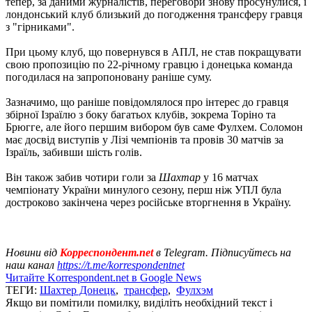
тепер, за даними журналістів, переговори знову просунулися, і
лондонський клуб близький до погодження трансферу гравця
з "гірниками".
При цьому клуб, що повернувся в АПЛ, не став покращувати
свою пропозицію по 22-річному гравцю і донецька команда
погодилася на запропоновану раніше суму.
Зазначимо, що раніше повідомлялося про інтерес до гравця
збірної Ізраїлю з боку багатьох клубів, зокрема Торіно та
Брюгге, але його першим вибором був саме Фулхем. Соломон
має досвід виступів у Лізі чемпіонів та провів 30 матчів за
Ізраїль, забивши шість голів.
Він також забив чотири голи за
Шахтар
у 16 ​​матчах
чемпіонату України минулого сезону, перш ніж УПЛ була
достроково закінчена через російське вторгнення в Україну.
Новини від
Корреспондент.net
в Telegram. Підписуйтесь на
наш канал
https://t.me/korrespondentnet
Читайте Korrespondent.net в Google News
ТЕГИ:
Шахтер Донецк
,
трансфер
,
Фулхэм
Якщо ви помітили помилку, виділіть необхідний текст і