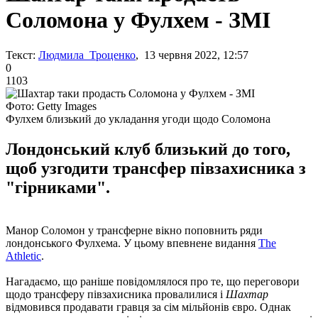
Соломона у Фулхем - ЗМІ
Текст:
Людмила Троценко
, 13 червня 2022, 12:57
0
1103
Фото: Getty Images
Фулхем близький до укладання угоди щодо Соломона
Лондонський клуб близький до того,
щоб узгодити трансфер півзахисника з
"гірниками".
Манор Соломон у трансферне вікно поповнить ряди
лондонського Фулхема. У цьому впевнене видання
The
Athletic
.
Нагадаємо, що раніше повідомлялося про те, що переговори
щодо трансферу півзахисника провалилися і
Шахтар
відмовився продавати гравця за сім мільйонів євро. Однак