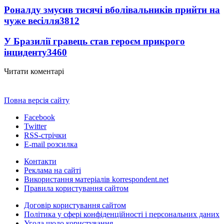
Роналду змусив тисячі вболівальників прийти на
чуже весілля
3812
У Бразилії гравець став героєм прикрого
інциденту
3460
Читати коментарі
Повна версія сайту
Facebook
Twitter
RSS-стрічки
E-mail розсилка
Контакти
Реклама на сайті
Використання матеріалів korrespondent.net
Правила користування сайтом
Договір користування сайтом
Політика у сфері конфіденційності і персональних даних
Угода щодо користування