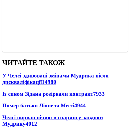
ЧИТАЙТЕ ТАКОЖ
У Челсі здивовані змінами Мудрика після
дискваліфікації
14980
Із сином Зідана розірвали контракт
7933
Помер батько Ліонеля Мессі
4944
Челсі вирвав нічию в спарингу завдяки
Мудрику
4012