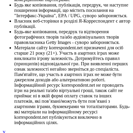
Будь яке копіювання, публікація, передрук, чи наступне
поширення інформації, що містить посилання на
"Інтерфакс-Україна", EPA / UPG, суворо забороняється.
Власник веб-сторінки в розділі Я-Корреспондент є автор
публікації.
Будь-яке копіювання, передрук та відтворення
фотографічних творів та/або аудіовізуальних творів
правовласника Getty Images - суворо забороняється.
Матеріали сайту korrespondent.net призначені для осіб
старше 21 року (21+). Участь в азартних іграх може
викликати ігрову залежність. Дотримуйтесь правил
(принципів) відповідальної гри. При виявленні перших
ознак залежності негайно зверніться до спеціаліста.
Пам'ятайте, що участь в азартних іграх не може бути
джерелом доходів або альтернативою роботі.
Інформаційний ресурс korrespondent.net не проводить
ігри на реальні та/або віртуальні гроші, також сайт не
приймає ні в якій формі оплату ставок та інших
платежів, які пов’язані/можуть бути пов’язані з
азартними іграми, букмекерами чи тоталізаторами. Будь-
які матеріали на інформаційному ресурсі
korrespondent.net публікуються виключно в
інформаційних цілях.
X