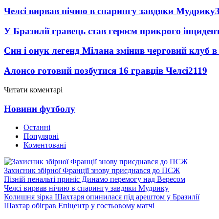
Челсі вирвав нічию в спарингу завдяки Мудрику
У Бразилії гравець став героєм прикрого інциден
Син і онук легенд Мілана змінив черговий клуб в 
Алонсо готовий позбутися 16 гравців Челсі
2119
Читати коментарі
Новини футболу
Останні
Популярні
Коментовані
Захисник збірної Франції знову приєднався до ПСЖ
Пізній пенальті приніс Динамо перемогу над Вересом
Челсі вирвав нічию в спарингу завдяки Мудрику
Колишня зірка Шахтаря опинилася під арештом у Бразилії
Шахтар обіграв Епіцентр у гостьовому матчі