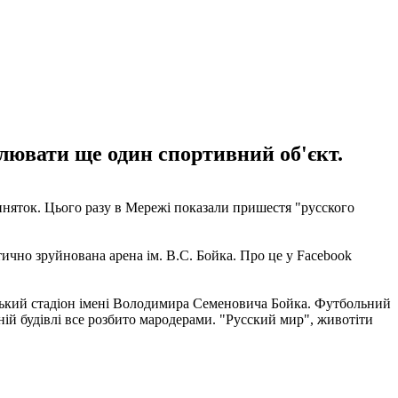
овлювати ще один спортивний об'єкт.
иняток. Цього разу в Мережі показали пришестя "русского
тично зруйнована арена ім. В.С. Бойка. Про це у Facebook
ський стадіон імені Володимира Семеновича Бойка. Футбольний
ивній будівлі все розбито мародерами. "Русский мир", животіти