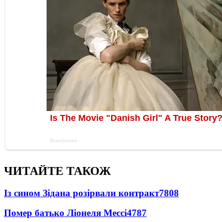
ЧИТАЙТЕ ТАКОЖ
Із сином Зідана розірвали контракт
7808
Помер батько Ліонеля Мессі
4787