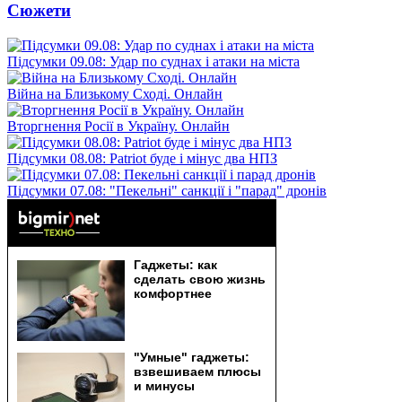
Сюжети
Підсумки 09.08: Удар по суднах і атаки на міста
Війна на Близькому Сході. Онлайн
Вторгнення Росії в Україну. Онлайн
Підсумки 08.08: Patriot буде і мінус два НПЗ
Підсумки 07.08: "Пекельні" санкції і "парад" дронів