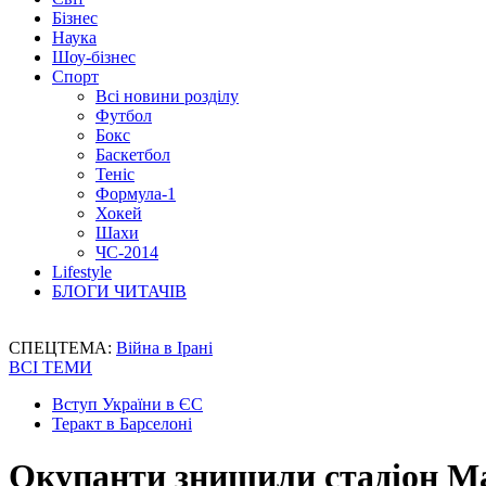
Бізнес
Наука
Шоу-бізнес
Спорт
Всі новини розділу
Футбол
Бокс
Баскетбол
Теніс
Формула-1
Хокей
Шахи
ЧС-2014
Lifestyle
БЛОГИ ЧИТАЧІВ
СПЕЦТЕМА:
Війна в Ірані
ВСІ ТЕМИ
Вступ України в ЄС
Теракт в Барселоні
Окупанти знищили стадіон М