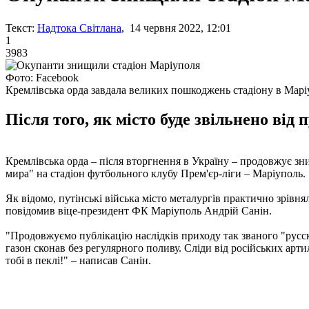
Текст:
Надтока Світлана
, 14 червня 2022, 12:01
1
3983
Фото: Facebook
Кремлівська орда завдала великих пошкоджень стадіону в Марі
Після того, як місто буде звільнено від
Кремлівська орда – після вторгнення в Україну – продовжує зн
мира" на стадіон футбольного клубу Прем'єр-ліги – Маріуполь.
Як відомо, путінські війська місто металургів практично зрівня
повідомив віце-президент ФК Маріуполь Андрій Санін.
"Продовжуємо публікацію наслідків приходу так званого "рус
газон сконав без регулярного поливу. Сліди від російських арти
тобі в пеклі!" – написав Санін.