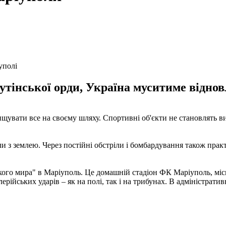
уполі
 путінської орди, Україна муситиме відн
ищувати все на своєму шляху. Спортивні об'єкти не становлять в
ли з землею. Через постійні обстріли і бомбардування також прак
ского мира" в Маріуполь. Це домашній стадіон ФК Маріуполь, мі
лерійських ударів – як на полі, так і на трибунах. В адміністрат