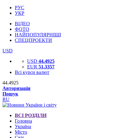
РУС
УКР
ВІДЕО
ФОТО
НАЙПОПУЛЯРНІШІ
СПЕЦПРОЕКТИ
USD
USD
44.4925
EUR
51.3357
Всі курси валют
44.4925
Авторизація
Пошук
RU
ВСІ РОЗДІЛИ
Головна
Україна
Місто
Світ